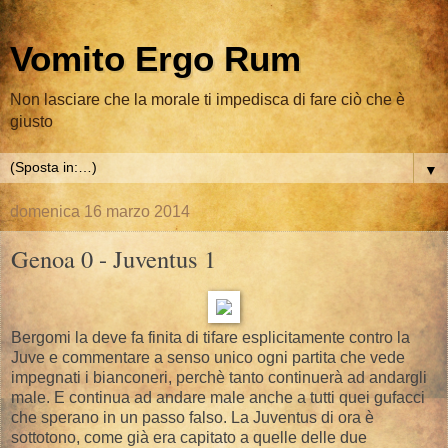
Vomito Ergo Rum
Non lasciare che la morale ti impedisca di fare ciò che è
giusto
▼
domenica 16 marzo 2014
Genoa 0 - Juventus 1
Bergomi la deve fa finita di tifare esplicitamente contro la
Juve e commentare a senso unico ogni partita che vede
impegnati i bianconeri, perchè tanto continuerà ad andargli
male. E continua ad andare male anche a tutti quei gufacci
che sperano in un passo falso. La Juventus di ora è
sottotono, come già era capitato a quelle delle due