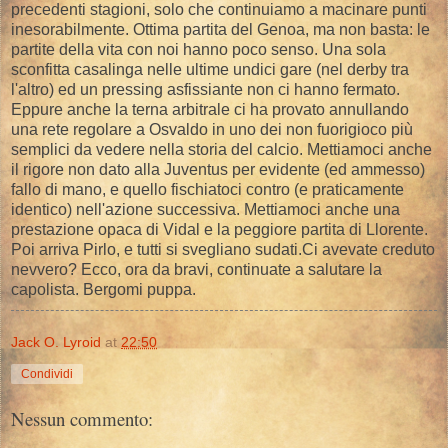
precedenti stagioni, solo che continuiamo a macinare punti
inesorabilmente. Ottima partita del Genoa, ma non basta: le
partite della vita con noi hanno poco senso. Una sola
sconfitta casalinga nelle ultime undici gare (nel derby tra
l'altro) ed un pressing asfissiante non ci hanno fermato.
Eppure anche la terna arbitrale ci ha provato annullando
una rete regolare a Osvaldo in uno dei non fuorigioco più
semplici da vedere nella storia del calcio. Mettiamoci anche
il rigore non dato alla Juventus per evidente (ed ammesso)
fallo di mano, e quello fischiatoci contro (e praticamente
identico) nell'azione successiva. Mettiamoci anche una
prestazione opaca di Vidal e la peggiore partita di Llorente.
Poi arriva Pirlo, e tutti si svegliano sudati.Ci avevate creduto
nevvero? Ecco, ora da bravi, continuate a salutare la
capolista. Bergomi puppa.
Jack O. Lyroid
at
22:50
Condividi
Nessun commento: