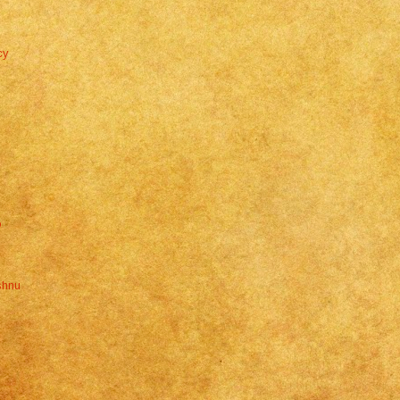
cy
o
ishnu