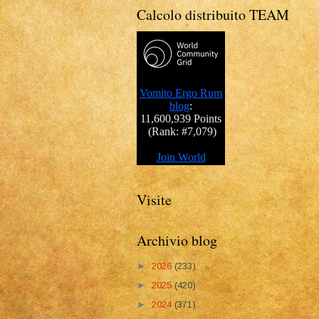
Calcolo distribuito TEAM
Visite
Archivio blog
►
2026
(233)
►
2025
(420)
►
2024
(371)