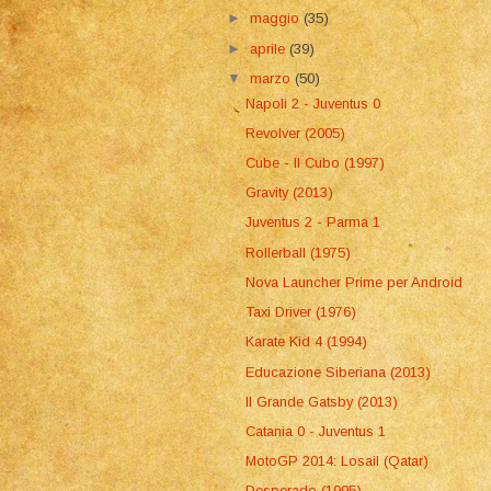
►
maggio
(35)
►
aprile
(39)
▼
marzo
(50)
Napoli 2 - Juventus 0
Revolver (2005)
Cube - Il Cubo (1997)
Gravity (2013)
Juventus 2 - Parma 1
Rollerball (1975)
Nova Launcher Prime per Android
Taxi Driver (1976)
Karate Kid 4 (1994)
Educazione Siberiana (2013)
Il Grande Gatsby (2013)
Catania 0 - Juventus 1
MotoGP 2014: Losail (Qatar)
Desperado (1995)