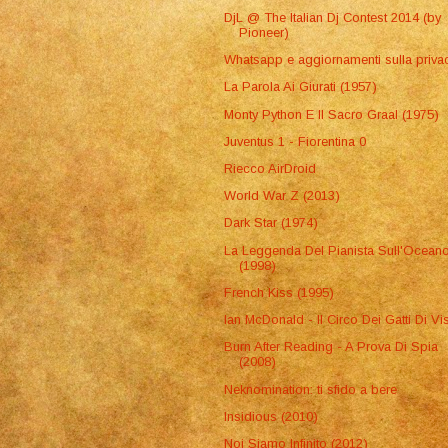
DjL @ The Italian Dj Contest 2014 (by
Pioneer)
Whatsapp e aggiornamenti sulla priva
La Parola Ai Giurati (1957)
Monty Python E Il Sacro Graal (1975)
Juventus 1 - Fiorentina 0
Riecco AirDroid
World War Z (2013)
Dark Star (1974)
La Leggenda Del Pianista Sull'Ocean
(1998)
French Kiss (1995)
Ian McDonald - Il Circo Dei Gatti Di V
Burn After Reading - A Prova Di Spia
(2008)
Neknomination: ti sfido a bere
Insidious (2010)
Noi Siamo Infinito (2012)