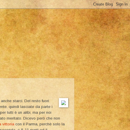
nche starci. Del resto fuori
e, quindi lasciate da parte i
 per tutti è un alibi, ma per noi
stato meritato. Dicevo però che non
a vittoria
con il Parma, perchè solo la
seconda, a 8-11 punti ed il