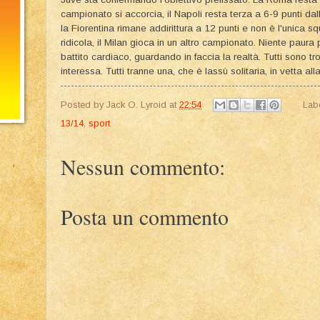
campionato si accorcia, il Napoli resta terza a 6-9 punti d
la Fiorentina rimane addirittura a 12 punti e non è l'unica sq
ridicola, il Milan gioca in un altro campionato. Niente paura 
battito cardiaco, guardando in faccia la realtà. Tutti sono tro
interessa. Tutti tranne una, che è lassù solitaria, in vetta all
Posted by
Jack O. Lyroid
at
22:54
Lab
13/14
,
sport
Nessun commento:
Posta un commento