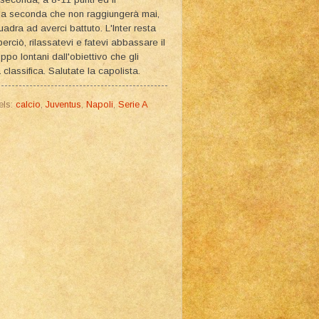
alla seconda che non raggiungerà mai,
uadra ad averci battuto. L'Inter resta
perciò, rilassatevi e fatevi abbassare il
ppo lontani dall'obiettivo che gli
a classifica. Salutate la capolista.
els:
calcio
,
Juventus
,
Napoli
,
Serie A