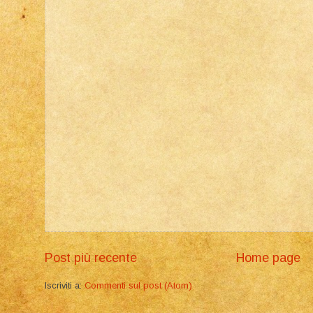
Post più recente
Home page
Iscriviti a:
Commenti sul post (Atom)