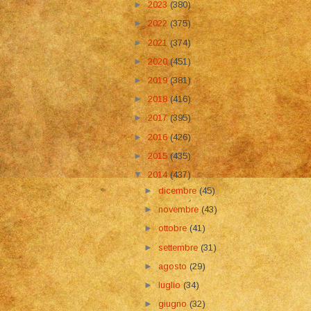
►
2023
(380)
►
2022
(375)
►
2021
(374)
►
2020
(451)
►
2019
(381)
►
2018
(416)
►
2017
(395)
►
2016
(426)
►
2015
(435)
▼
2014
(437)
►
dicembre
(45)
►
novembre
(43)
►
ottobre
(41)
►
settembre
(31)
►
agosto
(29)
►
luglio
(34)
►
giugno
(32)