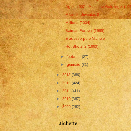
Agente 007 - Missione Goldfinger (19
Milan 0 - Juventus 2
Millions (2004)
Batman Forever (1995)
E adesso pure Michele
Hot Shots! 2 (1993)
►
febbraio
(27)
►
gennaio
(31)
►
2013
(389)
►
2012
(424)
►
2011
(411)
►
2010
(387)
►
2009
(282)
Etichette