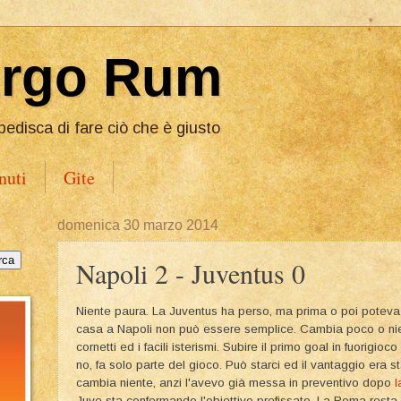
Ergo Rum
pedisca di fare ciò che è giusto
nuti
Gite
domenica 30 marzo 2014
Napoli 2 - Juventus 0
Niente paura. La Juventus ha perso, ma prima o poi poteva a
casa a Napoli non può essere semplice. Cambia poco o nient
cornetti ed i facili isterismi. Subire il primo goal in fuorigioco
no, fa solo parte del gioco. Può starci ed il vantaggio era 
cambia niente, anzi l'avevo già messa in preventivo dopo
l
Juve sta confermando l'obiettivo prefissato. La Roma resta 