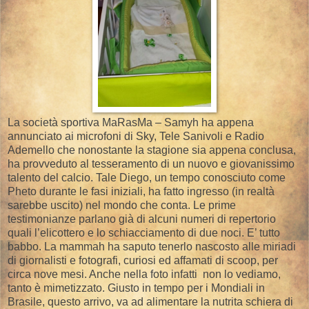
La società sportiva MaRasMa – Samyh ha appena
annunciato ai microfoni di Sky, Tele Sanivoli e Radio
Ademello che nonostante la stagione sia appena conclusa,
ha provveduto al tesseramento di un nuovo e giovanissimo
talento del calcio. Tale Diego, un tempo conosciuto come
Pheto durante le fasi iniziali, ha fatto ingresso (in realtà
sarebbe uscito) nel mondo che conta. Le prime
testimonianze parlano già di alcuni numeri di repertorio
quali l’elicottero e lo schiacciamento di due noci. E’ tutto
babbo. La mammah ha saputo tenerlo nascosto alle miriadi
di giornalisti e fotografi, curiosi ed affamati di scoop, per
circa nove mesi. Anche nella foto infatti non lo vediamo,
tanto è mimetizzato. Giusto in tempo per i Mondiali in
Brasile, questo arrivo, va ad alimentare la nutrita schiera di