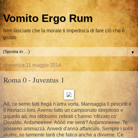
Vomito Ergo Rum
Non lasciare che la morale ti impedisca di fare ciò che è
giusto
▼
domenica 11 maggio 2014
Roma 0 - Juventus 1
Aò, ce semo fatti fregà n'artra vorta. Mannaggia li pescetti e
li mortacci loro. Avemo fatto un campionato strepitoso e
gajardo aò, ma stibburini zebrati c'hanno 'nfilzato co'
Osvaldo. Anfameeeee. Aòòò me senti? Anfamoneeee. Te
posseno ammazzà. Anvedi d'annà affanculo. Sempre i soliti
aiutini, so tarmente tanti che fatico anche a divvene. Ce