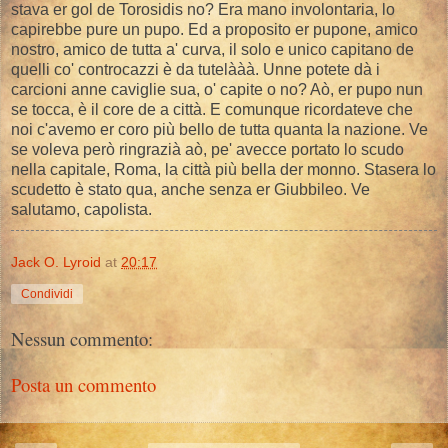
stava er gol de Torosidis no? Era mano involontaria, lo
capirebbe pure un pupo. Ed a proposito er pupone, amico
nostro, amico de tutta a' curva, il solo e unico capitano de
quelli co' controcazzi è da tutelààà. Unne potete dà i
carcioni anne caviglie sua, o' capite o no? Aò, er pupo nun
se tocca, è il core de a città. E comunque ricordateve che
noi c'avemo er coro più bello de tutta quanta la nazione. Ve
se voleva però ringrazià aò, pe' avecce portato lo scudo
nella capitale, Roma, la città più bella der monno. Stasera lo
scudetto è stato qua, anche senza er Giubbileo. Ve
salutamo, capolista.
Jack O. Lyroid
at
20:17
Condividi
Nessun commento:
Posta un commento