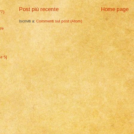
Post più recente
Home page
77)
Iscriviti a:
Commenti sul post (Atom)
are
ne 5]