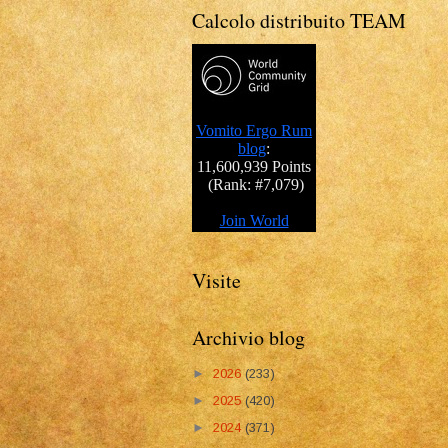
Calcolo distribuito TEAM
Visite
Archivio blog
►
2026
(233)
►
2025
(420)
►
2024
(371)