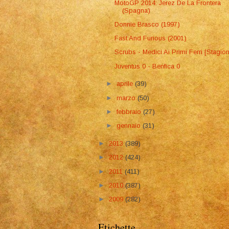
MotoGP 2014: Jerez De La Frontera
(Spagna)
Donnie Brasco (1997)
Fast And Furious (2001)
Scrubs - Medici Ai Primi Ferri [Stagio
Juventus 0 - Benfica 0
►
aprile
(39)
►
marzo
(50)
►
febbraio
(27)
►
gennaio
(31)
►
2013
(389)
►
2012
(424)
►
2011
(411)
►
2010
(387)
►
2009
(282)
Etichette