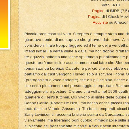
Voto: 8/10
Pagina
di IMDB (7.5)
Pagina
di I Check Mov
Acquista
su Amazon
Piccola premessa sul voto. Sleepers è sempre stato uno dei mi
guardavo dentro di me sapevo che gli avrei dato nove. A me
considero il finale troppo leggero ed il tema della vendet
intenti iniziali: la verità viene a galla, ma non troppo diretta
tre aguzzini soltanto uno viene sputtanato pubblicamente p
questo però non incide assolutamente sul fatto che Sleepe
romanzato da Lorenzo Carcaterra per ciò che dovrebbe ess
partiamo dal cast vengono i brividi solo a scrivere i nomi.
(protagonista e voce narrante) che è il più scialbo, riesce
che entra pienamente nel personaggio interpretato. Bastano
atteggiamenti e posture. C'erano una volta, nel 1966 quattro
quartiere di Hell's Kitchen. Qui vivono al limite delle buone a
Bobby Carillo (Robert De Niro), ma hanno anche piccoli rapp
teatralissimo Vittorio Gassman). Tra balzi temporali, alcuni
Barry Levinson ci racconta la storia scritta da Carcaterra,
visivamente, ma liberando ogni dubbio immaginabile sulle s
subiscono nel penitenziario minorile. Kevin Bacon interpreta 