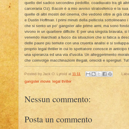
quello del sadico secondino pedofilo, coadiuvato tra gli alt
carceraria Oz). Bacon è a mio avviso stratosferico e la su
quelle di altri mostri del cinema, che vedono oltre ai già ci
e Dustin Hoffman. I primi minuti della pellicola sottolineano 
che si sento un po' gangster alle prime armi, ma sono fon
vivono in un quartiere difficile. E per una singola bravata, si 
venendo marchiati a fuoco da situazioni che si fatica a descri
delle paure più temute con una cruenta analisi e si svilup
proprio legal thriller in cui lo spettatore conosce in anticip
una speranza ed una via d'uscita. Un alleggerimento morale 
che coinvolge macchinazioni illegali, omicidi e spergiuri. 
Posted by
Jack O. Lyroid
at
11:11
Labe
gangster movie
,
legal thriller
Nessun commento:
Posta un commento