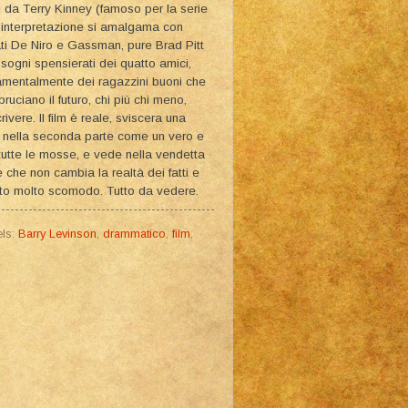
ri da Terry Kinney (famoso per la serie
a interpretazione si amalgama con
tati De Niro e Gassman, pure Brad Pitt
i sogni spensierati dei quatto amici,
damentalmente dei ragazzini buoni che
bruciano il futuro, chi più chi meno,
vere. Il film è reale, sviscera una
pa nella seconda parte come un vero e
o tutte le mosse, e vede nella vendetta
che non cambia la realtà dei fatti e
Tutto molto scomodo. Tutto da vedere.
ls:
Barry Levinson
,
drammatico
,
film
,