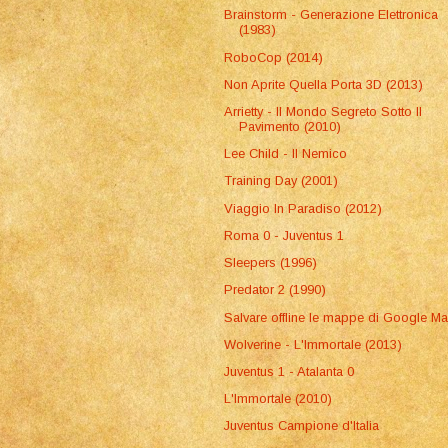
Brainstorm - Generazione Elettronica
(1983)
RoboCop (2014)
Non Aprite Quella Porta 3D (2013)
Arrietty - Il Mondo Segreto Sotto Il
Pavimento (2010)
Lee Child - Il Nemico
Training Day (2001)
Viaggio In Paradiso (2012)
Roma 0 - Juventus 1
Sleepers (1996)
Predator 2 (1990)
Salvare offline le mappe di Google M
Wolverine - L'Immortale (2013)
Juventus 1 - Atalanta 0
L'Immortale (2010)
Juventus Campione d'Italia