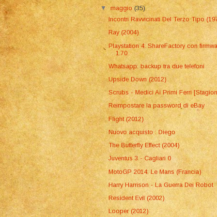
▼
maggio
(35)
Incontri Ravvicinati Del Terzo Tipo (19
Ray (2004)
Playstation 4: ShareFactory con firmw
1.70
Whatsapp: backup tra due telefoni
Upside Down (2012)
Scrubs - Medici Ai Primi Ferri [Stagio
Reimpostare la password di eBay
Flight (2012)
Nuovo acquisto : Diego
The Butterfly Effect (2004)
Juventus 3 - Cagliari 0
MotoGP 2014: Le Mans (Francia)
Harry Harrison - La Guerra Dei Robot
Resident Evil (2002)
Looper (2012)