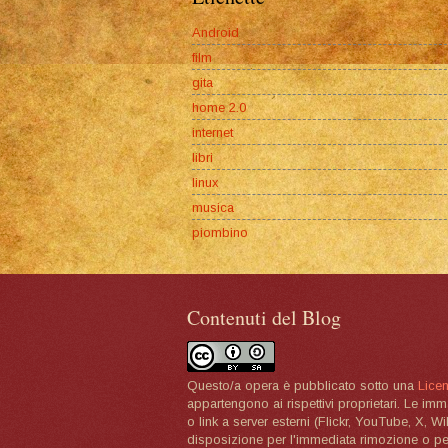
Android
film
gita
home 2.0
internet
libri
linux
musica
piombino
Contenuti del Blog
Questo/a opera è pubblicato sotto una
Lice
appartengono ai rispettivi proprietari. Le im
o link a server esterni (Flickr, YouTube, X, W
disposizione per l'immediata rimozione o per 