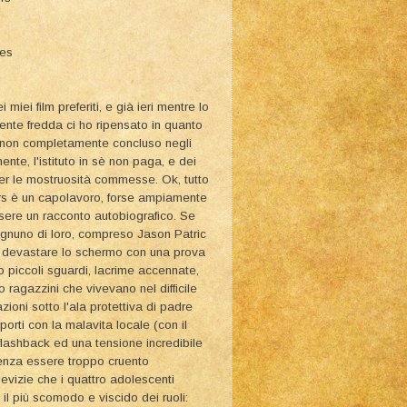
ies
ei film preferiti, e già ieri mentre lo
nte fredda ci ho ripensato in quanto
ta non completamente concluso negli
mente, l'istituto in sè non paga, e dei
er le mostruosità commesse. Ok, tutto
rs è un capolavoro, forse ampiamente
ere un racconto autobiografico. Se
 Ognuno di loro, compreso Jason Patric
 a devastare lo schermo con una prova
 piccoli sguardi, lacrime accennate,
 ragazzini che vivevano nel difficile
zioni sotto l'ala protettiva di padre
orti con la malavita locale (con il
 flashback ed una tensione incredibile
 senza essere troppo cruento
evizie che i quattro adolescenti
il più scomodo e viscido dei ruoli: