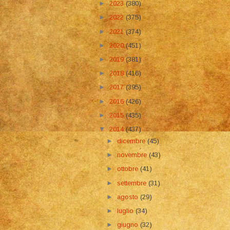
►
2023
(380)
►
2022
(375)
►
2021
(374)
►
2020
(451)
►
2019
(381)
►
2018
(416)
►
2017
(395)
►
2016
(426)
►
2015
(435)
▼
2014
(437)
►
dicembre
(45)
►
novembre
(43)
►
ottobre
(41)
►
settembre
(31)
►
agosto
(29)
►
luglio
(34)
►
giugno
(32)