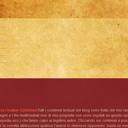
nza Creative Commons
Tutti i contenuti testuali del blog sono frutto del mio lav
magini e i file multimediali non di mia proprietà non sono ospitati su questo 
ikipedia ecc.) che fanno capo ai legittimi autori. Cliccando sui contenuti è poss
la corretta attribuzione qualora l'autore lo ritenesse opportuno: basta un me