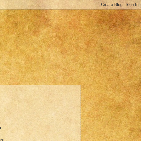
n
ers