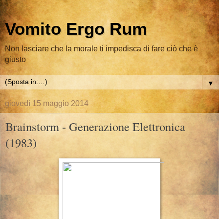
Vomito Ergo Rum
Non lasciare che la morale ti impedisca di fare ciò che è
giusto
▼
giovedì 15 maggio 2014
Brainstorm - Generazione Elettronica
(1983)