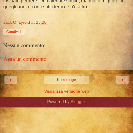
lasciate perdere. Di materiale simile, ma molto migliore, in
quegli anni e con i soliti temi ce n'è altro.
Jack O. Lyroid
at
23:20
Condividi
Nessun commento:
Posta un commento
‹
›
Home page
Visualizza versione web
Powered by
Blogger
.