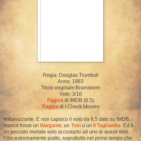
Regia: Douglas Trumbull
Anno: 1983
Titolo originale:Brainstorm
Voto: 3/10
Pagina
di IMDB (6.5)
Pagina
di I Check Movies
Imbarazzante. E non capisco il voto da 6.5 dato su IMDB,
manco fosse un
Wargame
, un
Tron
o un
Il Tagliaerbe
. Ed è
un peccato mortale solo accostarlo ad uno di questi titoli.
Film estremamente piatto, soprattutto nel primo tempo che