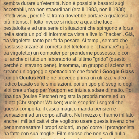
sembra durare un'eternità. Non è possibile basarci sugli
accettabili, ma non straordinari (era il 1983, non il 1938)
effetti visivi, perchè la trama dovrebbe portare a qualcosa di
più intenso. Il tutto invece si riduce a qualche luce
bestialotta e ad una serie di situazioni che spingono a forza
nella storia un po' di informatica vista a livello "hacker". Già,
tra virgolette, tanto per farla pesare. Ai tempi, sembra che
bastasse alzare al cornetta del telefono e "chiamare" (già,
tra virgolette) un computer per prenderne possesso, e con
lui anche di tutto un laboratorio all'ultimo "grido" (questo
perchè ci stavano bene). Insomma, un gruppo di scienziati
creano un aggeggio spettacolare che fonde i
Google Glass
con gli
Oculus Rift
e ne prevede prima un utilizzo video
ludico basato sulle simulazioni, poi un tipo più sveglio degli
altri crea un'app per Youporn ed inizia a sdare di matto. Poi
una tipa (louise Fletcher) registra la propria morte ed un
idiota (Christopher Walken) vuole scoprire i segreti che
questa comporta: il casco magico manda pensieri e
sensazioni ad un corpo all'altro. Nel mezzo ci hanno infilato
anche i militari cattivi che vogliono usare questa invenzione
per ammaestrare i propri soldati, un po' come il protagonista
ha fatto con sua moglie. Film noioso che non sa di nulla,