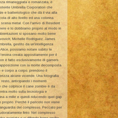
anza rimaneggiata e romanzata, è
ipotente Umbrella Corporation che
le e batteriologico che dà il via alla
cola di alto livello ed una colonna
a scena metal. Con l'arrivo di Resident
genere e lo dobbiamo proprio al modo in
 ambientazioni si sposano molto bene
 Jovovich, Michelle Rodriguez, James
Umbrella, gestito da un'intelligenza
 Alice, possiamo notare subito le
n'eroina creata appositamente per il
 non è fatto esclusivamente di gamers.
trapposizione con la morte decomposta
ie e corpo a corpo, prendono il
erizza alcune vicende. Una fotografia
 resto, anticipando i momenti
e che colpisce il cane zombie è da
entra molto sulla tecnologia e
lina a mille e quindi riducendo quel gap
 proprio. Perchè il pericolo non viene
'avanguardia del complesso. Peccato per
 spudoratamente finto. Nel complesso
oba avariata e si difende bene anche