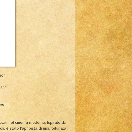
son
 Evil
ies
uotati nel cinema moderno. Ispirato da
li, è stato l'apripista di una fortunata