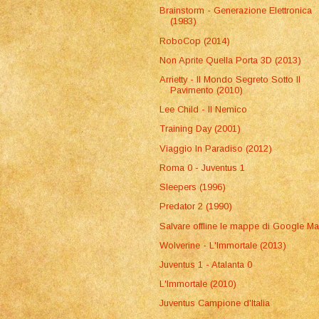
Brainstorm - Generazione Elettronica
(1983)
RoboCop (2014)
Non Aprite Quella Porta 3D (2013)
Arrietty - Il Mondo Segreto Sotto Il
Pavimento (2010)
Lee Child - Il Nemico
Training Day (2001)
Viaggio In Paradiso (2012)
Roma 0 - Juventus 1
Sleepers (1996)
Predator 2 (1990)
Salvare offline le mappe di Google M
Wolverine - L'Immortale (2013)
Juventus 1 - Atalanta 0
L'Immortale (2010)
Juventus Campione d'Italia