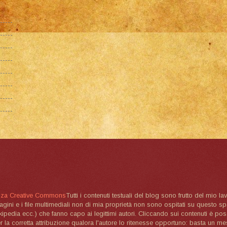
nza Creative Commons
Tutti i contenuti testuali del blog sono frutto del mio lav
magini e i file multimediali non di mia proprietà non sono ospitati su questo 
ikipedia ecc.) che fanno capo ai legittimi autori. Cliccando sui contenuti è poss
la corretta attribuzione qualora l'autore lo ritenesse opportuno: basta un me