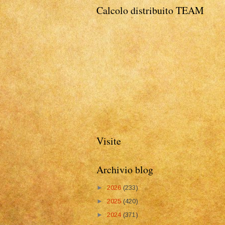
Calcolo distribuito TEAM
Visite
Archivio blog
►
2026
(233)
►
2025
(420)
►
2024
(371)