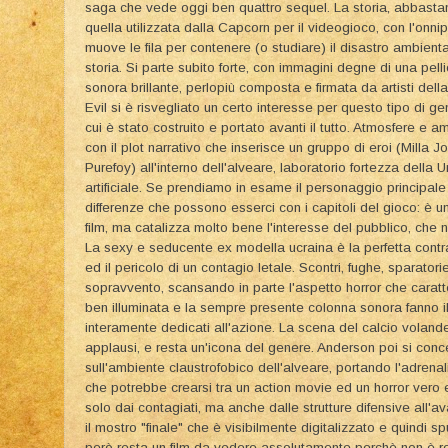
saga che vede oggi ben quattro sequel. La storia, abbast
quella utilizzata dalla Capcorn per il videogioco, con l'onn
muove le fila per contenere (o studiare) il disastro ambienta
storia. Si parte subito forte, con immagini degne di una pelli
sonora brillante, perlopiù composta e firmata da artisti dell
Evil si è risvegliato un certo interesse per questo tipo di 
cui è stato costruito e portato avanti il tutto. Atmosfere e
con il plot narrativo che inserisce un gruppo di eroi (Milla
Purefoy) all'interno dell'alveare, laboratorio fortezza della 
artificiale. Se prendiamo in esame il personaggio principale
differenze che possono esserci con i capitoli del gioco: è u
film, ma catalizza molto bene l'interesse del pubblico, che
La sexy e seducente ex modella ucraina è la perfetta con
ed il pericolo di un contagio letale. Scontri, fughe, sparator
sopravvento, scansando in parte l'aspetto horror che caratt
ben illuminata e la sempre presente colonna sonora fanno il
interamente dedicati all'azione. La scena del calcio voland
applausi, e resta un'icona del genere. Anderson poi si conc
sull'ambiente claustrofobico dell'alveare, portando l'adrena
che potrebbe crearsi tra un action movie ed un horror vero e
solo dai contagiati, ma anche dalle strutture difensive all
il mostro "finale" che è visibilmente digitalizzato e quindi
però resta un film da vedere assolutamente perchè non è r