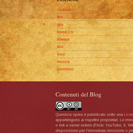
Android
film
gita
home 2.0
internet
libri
linux
musica
piombino
Contenuti del Blog
Questo/a opera è pubblicato sotto una
Lice
appartengono ai rispettivi proprietari. Le im
o link a server esterni (Flickr, YouTube, X, W
disposizione per l'immediata rimozione o per 