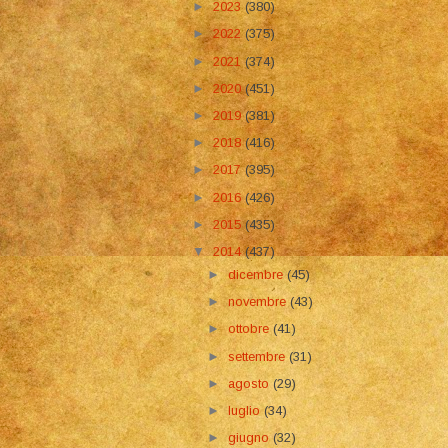
►
2023
(380)
►
2022
(375)
►
2021
(374)
►
2020
(451)
►
2019
(381)
►
2018
(416)
►
2017
(395)
►
2016
(426)
►
2015
(435)
▼
2014
(437)
►
dicembre
(45)
►
novembre
(43)
►
ottobre
(41)
►
settembre
(31)
►
agosto
(29)
►
luglio
(34)
►
giugno
(32)