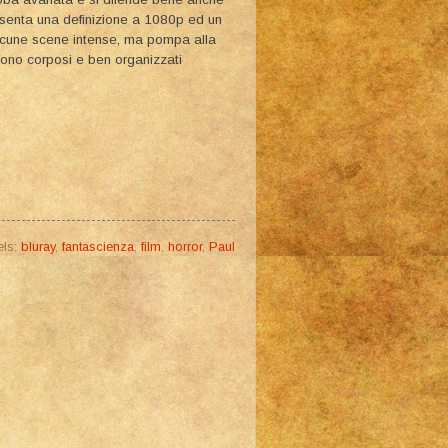
resenta una definizione a 1080p ed un
lcune scene intense, ma pompa alla
 sono corposi e ben organizzati
els:
bluray
,
fantascienza
,
film
,
horror
,
Paul