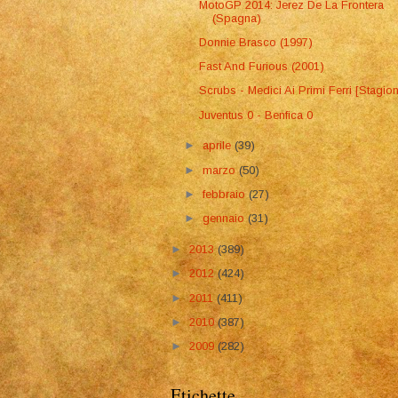
MotoGP 2014: Jerez De La Frontera
(Spagna)
Donnie Brasco (1997)
Fast And Furious (2001)
Scrubs - Medici Ai Primi Ferri [Stagio
Juventus 0 - Benfica 0
►
aprile
(39)
►
marzo
(50)
►
febbraio
(27)
►
gennaio
(31)
►
2013
(389)
►
2012
(424)
►
2011
(411)
►
2010
(387)
►
2009
(282)
Etichette