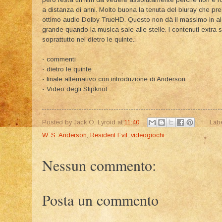
a distanza di anni. Molto buona la tenuta del bluray che p
ottimo audio Dolby TrueHD. Questo non dà il massimo in a
grande quando la musica sale alle stelle. I contenuti extra
soprattutto nel dietro le quinte.:
- commenti
- dietro le quinte
- finale alternativo con introduzione di Anderson
- Video degli Slipknot
Posted by
Jack O. Lyroid
at
11:40
Lab
W. S. Anderson
,
Resident Evil
,
videogiochi
Nessun commento:
Posta un commento