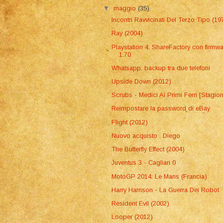
▼
maggio
(35)
Incontri Ravvicinati Del Terzo Tipo (19
Ray (2004)
Playstation 4: ShareFactory con firmw
1.70
Whatsapp: backup tra due telefoni
Upside Down (2012)
Scrubs - Medici Ai Primi Ferri [Stagio
Reimpostare la password di eBay
Flight (2012)
Nuovo acquisto : Diego
The Butterfly Effect (2004)
Juventus 3 - Cagliari 0
MotoGP 2014: Le Mans (Francia)
Harry Harrison - La Guerra Dei Robot
Resident Evil (2002)
Looper (2012)