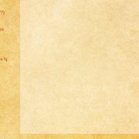
77)
are
ne 5]