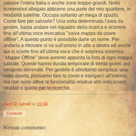
salvare l'intera Italia o anche zone troppo grandi. Nello
screenshot allegato abbiamo una parte del mio quartiere, in
modalità satellite. Occupa soltanto un mega di spazio.
Come fare per salvarle? Una volta determinata l'area da
gestire, basta andare nel riquadro della ricerca e scorrere
fino all'ultima voce evocativa "
salva mappa da usare
offline
". A questo punto è possibile darle un nome. Per
andarla a ritrovare si va sull'omino in alto a destra ed anche
qui si scorre fino all'ultima voce che è sorpresa sorpresa
"
Mappe Offline
" dove avremo appunta la lista di ogni mappa
salvate. Queste hanno durata temporale di trenta giorni, poi
vengono eliminate. Per gestirle è altrettanto semplice: una
volta aperta, possiamo fare lo zoom e navigarci all'interno,
ma non sono attive le funzionalità relative alle indicazioni
stradali o quelle per le ricerche.
Jack O. Lyroid
at
15:04
Condividi
Nessun commento: