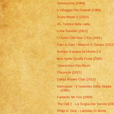
Generazioni (1994)
Il Villaggio Dei Dannati (1960)
Scary Movie V (2013)
Ah, l'odore della carta...
Lone Survivor (2013)
L'Uomo Che Non C'Era (2001)
Pain & Gain - Muscoli E Denaro (2013
Bomba d'acqua su Home 2.0
Non Aprite Quella Porta (2003)
Operazione Eye Moon
Chronicle (2012)
Dallas Buyers Club (2013)
Interceptor - Il Guerriero Della Strada
(1981)
Fantastic Mr. Fox (2009)
The Cell 2 - La Soglia Del Terrore (20
Philip K. Dick - Labirinto Di Morte