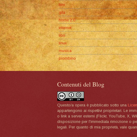
film
gita
home 2.0
internet
libri
linux
musica
piombino
Contenuti del Blog
Questo/a opera è pubblicato sotto una
Lice
appartengono ai rispettivi proprietari. Le im
o link a server esterni (Flickr, YouTube, X, W
disposizione per l'immediata rimozione o per 
legali. Per quanto di mia proprietà, vale quan