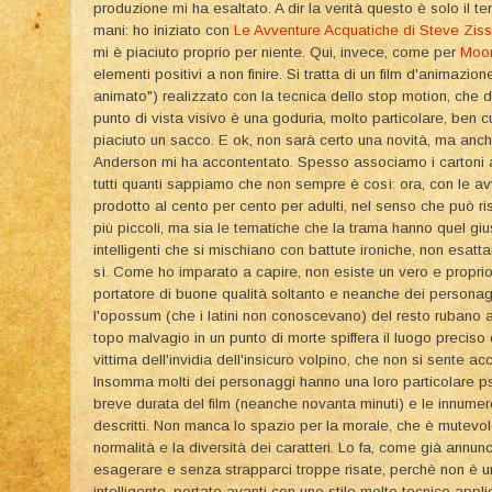
produzione mi ha esaltato. A dir la verità questo è solo il t
mani: ho iniziato con
Le Avventure Acquatiche di Steve Zis
mi è piaciuto proprio per niente. Qui, invece, come per
Moon
elementi positivi a non finire. Si tratta di un film d'animaz
animato") realizzato con la tecnica dello stop motion, che 
punto di vista visivo è una goduria, molto particolare, ben 
piaciuto un sacco. E ok, non sarà certo una novità, ma anch
Anderson mi ha accontentato. Spesso associamo i cartoni 
tutti quanti sappiamo che non sempre è così: ora, con le a
prodotto al cento per cento per adulti, nel senso che può ri
più piccoli, ma sia le tematiche che la trama hanno quel gius
intelligenti che si mischiano con battute ironiche, non esatt
sì. Come ho imparato a capire, non esiste un vero e propri
portatore di buone qualità soltanto e neanche dei personaggi
l'opossum (che i latini non conoscevano) del resto rubano agl
topo malvagio in un punto di morte spiffera il luogo preciso d
vittima dell'invidia dell'insicuro volpino, che non si sente ac
Insomma molti dei personaggi hanno una loro particolare psi
breve durata del film (neanche novanta minuti) e le innumere
descritti. Non manca lo spazio per la morale, che è mutevol
normalità e la diversità dei caratteri. Lo fa, come già annun
esagerare e senza strapparci troppe risate, perchè non è 
intelligente, portato avanti con uno stile molto tecnico appl