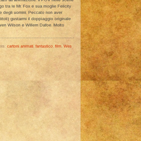
o tra le Mr. Fox e sua moglie Felicity
i e degli uomini. Peccato non aver
itoli) gustarmi il doppiaggio originale
Owen Wilson e Willem Dafoe. Molto
els:
cartoni animati
,
fantastico
,
film
,
Wes