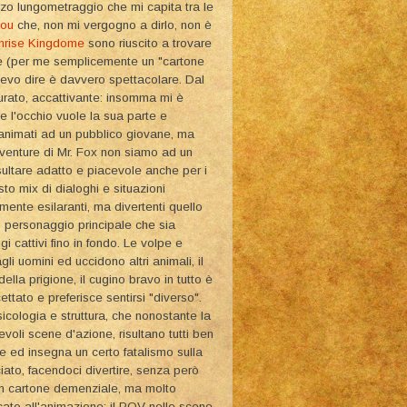
erzo lungometraggio che mi capita tra le
sou
che, non mi vergogno a dirlo, non è
rise Kingdome
sono riuscito a trovare
ione (per me semplicemente un "cartone
devo dire è davvero spettacolare. Dal
curato, accattivante: insomma mi è
e l'occhio vuole la sua parte e
animati ad un pubblico giovane, ma
vventure di Mr. Fox non siamo ad un
sultare adatto e piacevole anche per i
to mix di dialoghi e situazioni
amente esilaranti, ma divertenti quello
o personaggio principale che sia
 cattivi fino in fondo. Le volpe e
i uomini ed uccidono altri animali, il
ella prigione, il cugino bravo in tutto è
cettato e preferisce sentirsi "diverso".
cologia e struttura, che nonostante la
voli scene d'azione, risultano tutti ben
e ed insegna un certo fatalismo sulla
ciato, facendoci divertire, senza però
un cartone demenziale, ma molto
icato all'animazione: il POV nelle scene