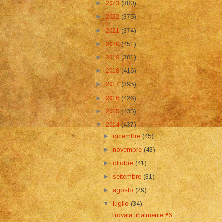
►
2023
(380)
►
2022
(375)
►
2021
(374)
►
2020
(451)
►
2019
(381)
►
2018
(416)
►
2017
(395)
►
2016
(426)
►
2015
(435)
▼
2014
(437)
►
dicembre
(45)
►
novembre
(43)
►
ottobre
(41)
►
settembre
(31)
►
agosto
(29)
▼
luglio
(34)
Trovata finalmente #6