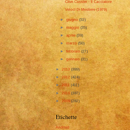
Clive Cussler - Il Cacciatore
Veloci Di Mestiere (1979)
►
giugno
(32)
►
maggio
(35)
►
aprile
(39)
►
marzo
(50)
►
febbraio
(27)
►
gennaio
(31)
►
2013
(389)
►
2012
(424)
►
2011
(411)
►
2010
(387)
►
2009
(282)
Etichette
Android