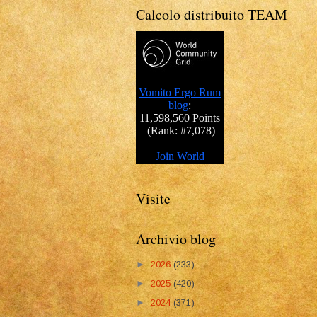
Calcolo distribuito TEAM
Visite
Archivio blog
►
2026
(233)
►
2025
(420)
►
2024
(371)