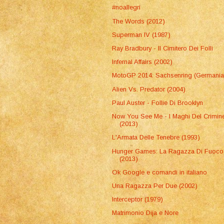
#noallegri
The Words (2012)
Superman IV (1987)
Ray Bradbury - Il Cimitero Dei Folli
Infernal Affairs (2002)
MotoGP 2014: Sachsenring (Germania
Alien Vs. Predator (2004)
Paul Auster - Follie Di Brooklyn
Now You See Me - I Maghi Del Crimin
(2013)
L'Armata Delle Tenebre (1993)
Hunger Games: La Ragazza Di Fuoco
(2013)
Ok Google e comandi in italiano
Una Ragazza Per Due (2002)
Interceptor (1979)
Matrimonio Dija e Nore