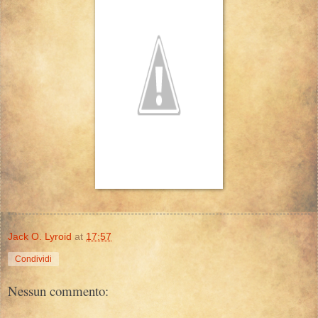
Jack O. Lyroid
at
17:57
Condividi
Nessun commento: