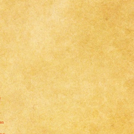
)
nas