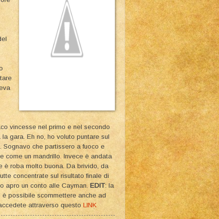
del
o
tare
veva
aco vincesse nel primo e nel secondo
a gara. Eh no, ho voluto puntare sul
o. Sognavo che partissero a fuoco e
e come un mandrillo. Invece è andata
e è roba molto buona. Da brivido, da
te concentrate sul risultato finale di
to apro un conto alle Cayman.
EDIT
: la
to è possibile scommettere anche ad
re accedete attraverso questo
LINK