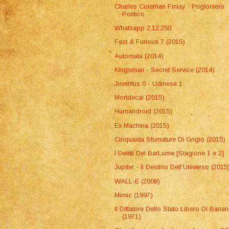
Charles Coleman Finlay - Prigioniero
Politico
Whatsapp 2.12.250
Fast & Furious 7 (2015)
Automata (2014)
Kingsman - Secret Service (2014)
Juventus 0 - Udinese 1
Mortdecai (2015)
Humandroid (2015)
Ex Machina (2015)
Cinquanta Sfumature Di Grigio (2015)
I Delitti Del BarLume [Stagione 1 e 2]
Jupiter - Il Destino Dell'Universo (2015
WALL-E (2008)
Mimic (1997)
Il Dittatore Dello Stato Libero Di Bana
(1971)