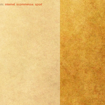
els:
internet
,
scommesse
,
sport