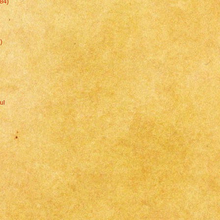
84)
)
ul
)