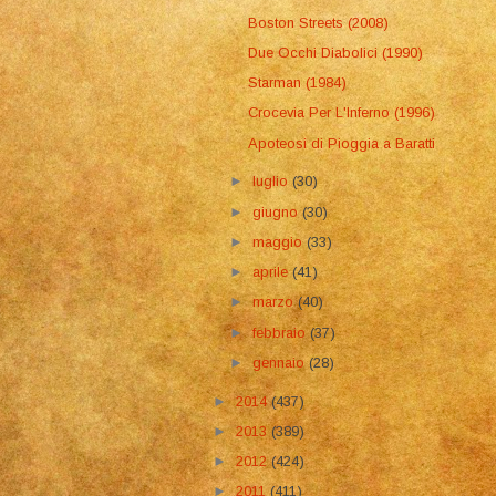
Boston Streets (2008)
Due Occhi Diabolici (1990)
Starman (1984)
Crocevia Per L'Inferno (1996)
Apoteosi di Pioggia a Baratti
►
luglio
(30)
►
giugno
(30)
►
maggio
(33)
►
aprile
(41)
►
marzo
(40)
►
febbraio
(37)
►
gennaio
(28)
►
2014
(437)
►
2013
(389)
►
2012
(424)
►
2011
(411)