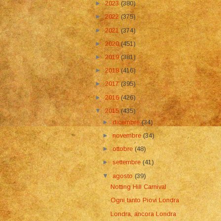
►
2023
(380)
►
2022
(375)
►
2021
(374)
►
2020
(451)
►
2019
(381)
►
2018
(416)
►
2017
(395)
►
2016
(426)
▼
2015
(435)
►
dicembre
(34)
►
novembre
(34)
►
ottobre
(48)
►
settembre
(41)
▼
agosto
(39)
Notting Hill Carnival
Ogni tanto Piovi Londra
Londra, ancora Londra