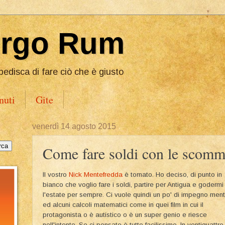
Ergo Rum
pedisca di fare ciò che è giusto
nuti
Gite
venerdì 14 agosto 2015
Come fare soldi con le scomm
Il vostro
Nick Mentefredda
è tornato. Ho deciso, di punto in
bianco che voglio fare i soldi, partire per Antigua e godermi
l'estate per sempre. Ci vuole quindi un po' di impegno men
ed alcuni calcoli matematici come in quei film in cui il
protagonista o è autistico o è un super genio e riesce
nell'intento. Se ci pensate è tutto facilissimo. In ventiquattro