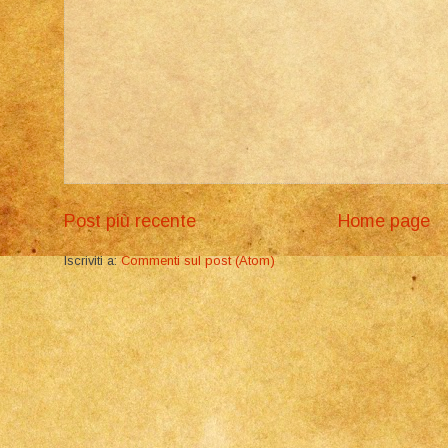
Post più recente
Home page
Iscriviti a:
Commenti sul post (Atom)