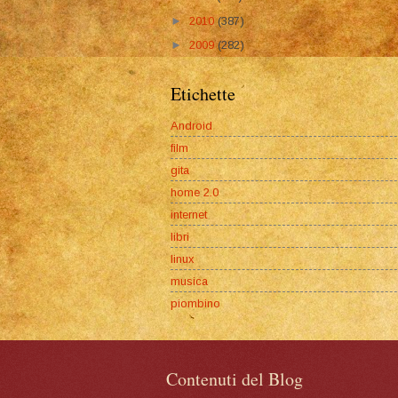
►
2010
(387)
►
2009
(282)
Etichette
Android
film
gita
home 2.0
internet
libri
linux
musica
piombino
Contenuti del Blog