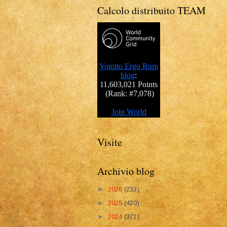
Calcolo distribuito TEAM
Visite
Archivio blog
►
2026
(233)
►
2025
(420)
►
2024
(371)