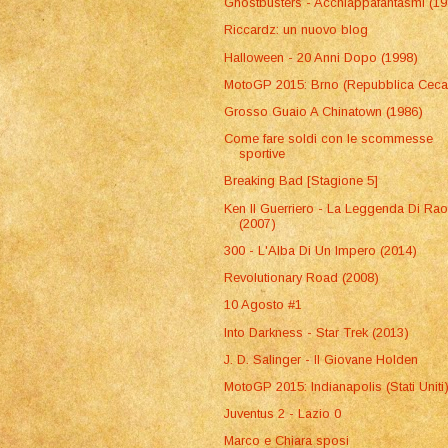
Ghostbusters - Acchiappafantasmi (19
Riccardz: un nuovo blog
Halloween - 20 Anni Dopo (1998)
MotoGP 2015: Brno (Repubblica Ceca
Grosso Guaio A Chinatown (1986)
Come fare soldi con le scommesse
sportive
Breaking Bad [Stagione 5]
Ken Il Guerriero - La Leggenda Di Rao
(2007)
300 - L'Alba Di Un Impero (2014)
Revolutionary Road (2008)
10 Agosto #1
Into Darkness - Star Trek (2013)
J. D. Salinger - Il Giovane Holden
MotoGP 2015: Indianapolis (Stati Uniti
Juventus 2 - Lazio 0
Marco e Chiara sposi