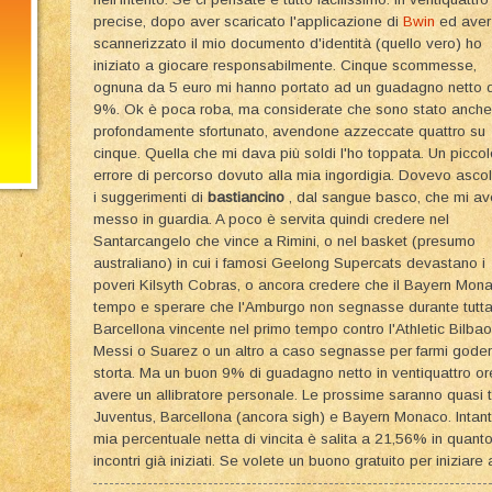
precise, dopo aver scaricato l'applicazione di
Bwin
ed aver
scannerizzato il mio documento d'identità (quello vero) ho
iniziato a giocare responsabilmente. Cinque scommesse,
ognuna da 5 euro mi hanno portato ad un guadagno netto 
9%. Ok è poca roba, ma considerate che sono stato anche
profondamente sfortunato, avendone azzeccate quattro su
cinque. Quella che mi dava più soldi l'ho toppata. Un piccol
errore di percorso dovuto alla mia ingordigia. Dovevo ascol
i suggerimenti di
bastiancino
, dal sangue basco, che mi a
messo in guardia. A poco è servita quindi credere nel
Santarcangelo che vince a Rimini, o nel basket (presumo
australiano) in cui i famosi Geelong Supercats devastano i
poveri Kilsyth Cobras, o ancora credere che il Bayern Mon
tempo e sperare che l'Amburgo non segnasse durante tutta l
Barcellona vincente nel primo tempo contro l'Athletic Bilba
Messi o Suarez o un altro a caso segnasse per farmi goder
storta. Ma un buon 9% di guadagno netto in ventiquattro or
avere un allibratore personale. Le prossime saranno quasi tut
Juventus, Barcellona (ancora sigh) e Bayern Monaco. Intan
mia percentuale netta di vincita è salita a 21,56% in quan
incontri già iniziati. Se volete un buono gratuito per inizia