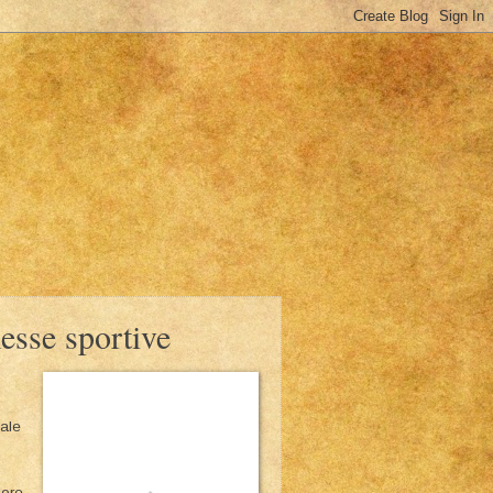
esse sportive
tale
 ore