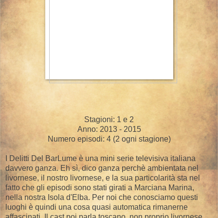
Stagioni: 1 e 2
Anno: 2013 - 2015
Numero episodi: 4 (2 ogni stagione)
I Delitti Del BarLume è una mini serie televisiva italiana
davvero ganza. Eh sì, dico ganza perchè ambientata nel
livornese, il nostro livornese, e la sua particolarità sta nel
fatto che gli episodi sono stati girati a Marciana Marina,
nella nostra Isola d'Elba. Per noi che conosciamo questi
luoghi è quindi una cosa quasi automatica rimanerne
affascinati. Il cast poi parla toscano, non proprio livornese,