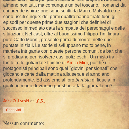
almeno non tutti, ma comunque un bel toscano. I romanzi da
cui prende ispirazione sono scritti da Marco Malvaldi e ne
sono usciti cinque: dei primi quattro hanno tirato fuori gli
episodi per queste prime due stagioni che definirei di
successo immediato data la simpatia dei personaggi e delle
situazioni. Nel cast, oltre al buonissimo Filippo Tini figura
pure Carlo Monni, presente prima di morire, nelle due
puntate iniziali. Le storie si sviluppano molto bene, in
maniera intrigante con queste persone comuni, da bar, che
si prodigano per risolvere casi polizieschi. Un misto tra
thriller e le goliardate tipiche di
Amici Miei
, poichè i
protagonisti principali sono quei "giovini pensionati" che
giocano a carte dalla mattina alla sera e si annoiano
profondamente. Ed assieme al loro
barrista
di fiducia in
qualche modo dovranno pur sbarcarla la giornata no?
Jack O. Lyroid
at
10:51
Condividi
Nessun commento: