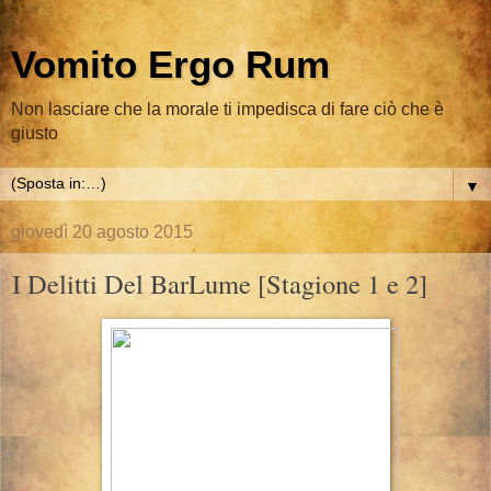
Vomito Ergo Rum
Non lasciare che la morale ti impedisca di fare ciò che è
giusto
▼
giovedì 20 agosto 2015
I Delitti Del BarLume [Stagione 1 e 2]