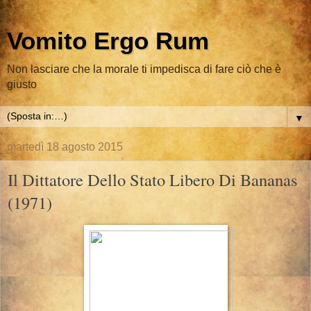
Vomito Ergo Rum
Non lasciare che la morale ti impedisca di fare ciò che è
giusto
▼
martedì 18 agosto 2015
Il Dittatore Dello Stato Libero Di Bananas
(1971)