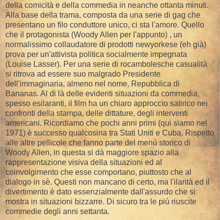
della comicità e della commedia in neanche ottanta minuti.
Alla base della trama, composta da una serie di gag che
presentano un filo conduttore unico, ci sta l'amore. Quello
che il protagonista (Woody Allen per l'appunto) , un
normalissimo collaudatore di prodotti newyorkese (eh già)
prova per un'attivista politica socialmente impegnata
(Louise Lasser). Per una serie di rocambolesche casualità
si ritrova ad essere suo malgrado Presidente
dell'immaginaria, almeno nel nome, Repubblica di
Bananas. Al di là delle evidenti situazioni da commedia,
spesso esilaranti, il film ha un chiaro approccio satirico nei
confronti della stampa, delle dittature, degli interventi
americani. Ricordiamo che pochi anni primi (qui siamo nel
1971) è successo qualcosina tra Stati Uniti e Cuba. Rispetto
alle altre pellicole che fanno parte del menù storico di
Woody Allen, in questa si dà maggiore spazio alla
rappresentazione visiva della situazioni ed al
coinvolgimento che esse comportano, piuttosto che al
dialogo in sè. Questi non mancano di certo, ma l'ilarità ed il
divertimento è dato essenzialmente dall'assurdo che si
mostra in situazioni bizzarre. Di sicuro tra le più riuscite
commedie degli anni settanta.