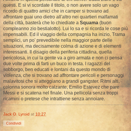
questi. E si vi scordate il titolo, o non avere solo un vago
ricordo di quattro amici che in camper si trovano ad
affrontare guai uno dietro all'altro nei quartieri malfamati
della città, basterà che lo chiediate a
Squama
(buon
compleanno zio bestialotto). Lui lo sa e si ricorda le cose più
impensabili. Ed il viaggio della compagnia ha inizio. Trama
semplici, un po' prevedibile nella maggior parte delle
situazioni, ma decisamente colma di azione e di elementi
interessanti. Il disagio della periferia cittadina, quella
pericolosa, in cui la gente va a giro armata e non ci pensa
due volte prima di farti un buco in testa. I ragazzi del
sobborgo, ben educati e lontani da questo mondo di
violenza, che si trovano ad affrontare pericoli e personaggi
malavitosi che si atteggiano a grandi gangster. Ritmi alti,
colonna sonora molto calzante, Emilio Estevez che pare
Messi e si scatena nel finale. Una pellicola senza troppi
ricamini o pretese che intrattiene senza annoiare.
Jack O. Lyroid
at
10:27
Condividi