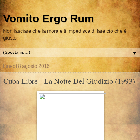
Vomito Ergo Rum
Non lasciare che la morale ti impedisca di fare ciò che è
giusto
▼
lunedì 8 agosto 2016
Cuba Libre - La Notte Del Giudizio (1993)