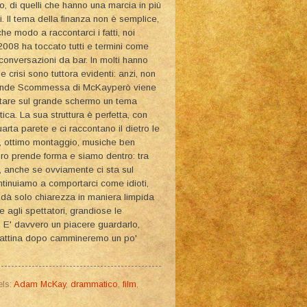
, di quelli che hanno una marcia in più
. Il tema della finanza non è semplice,
he modo a raccontarci i fatti, noi
2008 ha toccato tutti e termini come
 conversazioni da bar. In molti hanno
le crisi sono tuttora evidenti: anzi, non
Grande Scommessa di McKayperò viene
portare sul grande schermo un tema
ca. La sua struttura è perfetta, con
arta parete e ci raccontano il dietro le
te, ottimo montaggio, musiche ben
voro prende forma e siamo dentro: tra
oi, anche se ovviamente ci sta sul
tinuiamo a comportarci come idioti,
e, dà solo chiarezza in maniera limpida
e agli spettatori, grandiose le
i. E' davvero un piacere guardarlo,
 mattina dopo cammineremo un po'
els:
Adam McKay
,
drammatico
,
film
,