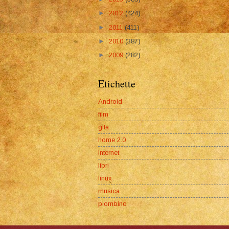
►
2012
(424)
►
2011
(411)
►
2010
(387)
►
2009
(282)
Etichette
Android
film
gita
home 2.0
internet
libri
linux
musica
piombino