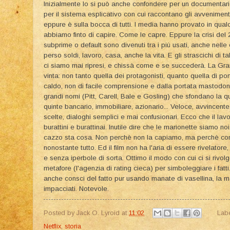
Inizialmente lo si può anche confondere per un documentario
per il sistema esplicativo con cui raccontano gli avvenimenti
eppure è sulla bocca di tutti. I media hanno provato in qualc
abbiamo finto di capire. Come le capre. Eppure la crisi del 
subprime o default sono divenuti tra i più usati, anche nelle
perso soldi, lavoro, casa, anche la vita. E gli strascichi di ta
ci siamo mai ripresi, e chissà come e se succederà. La 
vinta: non tanto quella dei protagonisti, quanto quella di 
caldo, non di facile comprensione e dalla portata mastodonti
grandi nomi (Pitt, Carell, Bale e Gosling) che sfondano la qu
quinte bancario, immobiliare, azionario... Veloce, avvincen
scelte, dialoghi semplici e mai confusionari. Ecco che il la
burattini e burattinai. Inutile dire che le marionette siamo n
cazzo sta cosa. Non perchè non la capiamo, ma perchè con
nonostante tutto. Ed il film non ha l'aria di essere rivelator
e senza iperbole di sorta. Ottimo il modo con cui ci si rivolg
metafore (l'agenzia di rating cieca) per simboleggiare i fatt
anche consci del fatto pur usando manate di vasellina, la
impacciati. Notevole.
Posted by
Jack O. Lyroid
at
11:02
Lab
Netflix
,
storia