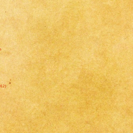
e
012)