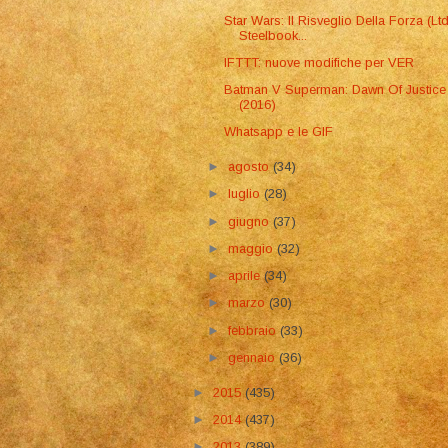
Star Wars: Il Risveglio Della Forza (Lt
Steelbook...
IFTTT: nuove modifiche per VER
Batman V Superman: Dawn Of Justice
(2016)
Whatsapp e le GIF
►
agosto
(34)
►
luglio
(28)
►
giugno
(37)
►
maggio
(32)
►
aprile
(34)
►
marzo
(30)
►
febbraio
(33)
►
gennaio
(36)
►
2015
(435)
►
2014
(437)
►
2013
(389)