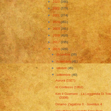
►
2023
(380)
►
2022
(375)
►
2021
(374)
►
2020
(451)
►
2019
(381)
►
2018
(416)
►
2017
(395)
▼
2016
(426)
►
dicembre
(36)
►
novembre
(41)
►
ottobre
(45)
▼
settembre
(40)
Aurora (1927)
Io Confesso (1953)
Ken Il Guerriero - La Leggenda Di Tok
(2008)
Dinamo Zagabria 0 - Juventus 4