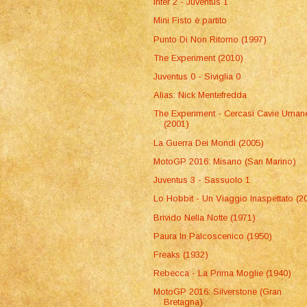
Inter 2 - Juventus 1
Mini Fisto è partito
Punto Di Non Ritorno (1997)
The Experiment (2010)
Juventus 0 - Siviglia 0
Alias: Nick Mentefredda
The Experiment - Cercasi Cavie Uman
(2001)
La Guerra Dei Mondi (2005)
MotoGP 2016: Misano (San Marino)
Juventus 3 - Sassuolo 1
Lo Hobbit - Un Viaggio Inaspettato (2
Brivido Nella Notte (1971)
Paura In Palcoscenico (1950)
Freaks (1932)
Rebecca - La Prima Moglie (1940)
MotoGP 2016: Silverstone (Gran
Bretagna)