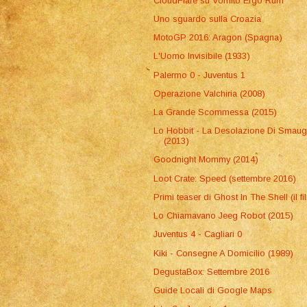
CloudFlare su Vomito Ergo Rum
Uno sguardo sulla Croazia
MotoGP 2016: Aragon (Spagna)
L'Uomo Invisibile (1933)
Palermo 0 - Juventus 1
Operazione Valchiria (2008)
La Grande Scommessa (2015)
Lo Hobbit - La Desolazione Di Smau
(2013)
Goodnight Mommy (2014)
Loot Crate: Speed (settembre 2016)
Primi teaser di Ghost In The Shell (il fi
Lo Chiamavano Jeeg Robot (2015)
Juventus 4 - Cagliari 0
Kiki - Consegne A Domicilio (1989)
DegustaBox: Settembre 2016
Guide Locali di Google Maps