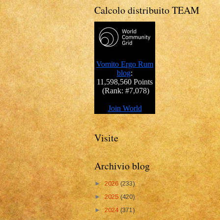
Calcolo distribuito TEAM
Visite
Archivio blog
►
2026
(233)
►
2025
(420)
►
2024
(371)