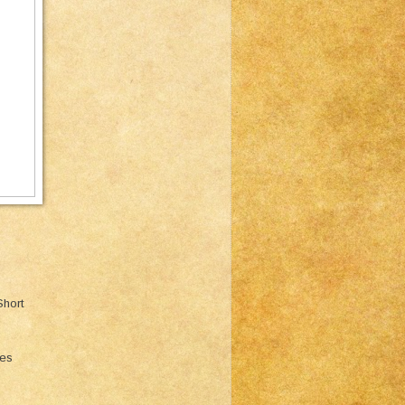
Short
ies