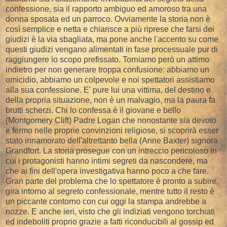
confessione, sia il rapporto ambiguo ed amoroso tra una
donna sposata ed un parroco. Ovviamente la storia non è
così semplice e netta e chiarisce a più riprese che farsi dei
giudizi è la via sbagliata, ma pone anche l'accento su come
questi giudizi vengano alimentati in fase processuale pur di
raggiungere lo scopo prefissato. Torniamo però un attimo
indietro per non generare troppa confusione: abbiamo un
omicidio, abbiamo un colpevole e noi spettatori assistiamo
alla sua confessione. E' pure lui una vittima, del destino e
della propria situazione, non è un malvagio, ma la paura fa
brutti scherzi. Chi lo confessa è il giovane e bello
(Montgomery Clift) Padre Logan che nonostante sia devoto
e fermo nelle proprie convinzioni religiose, si scoprirà esser
stato innamorato dell'altrettanto bella (Anne Baxter) signora
Grandfort. La storia prosegue con un intreccio pericoloso in
cui i protagonisti hanno intimi segreti da nascondere, ma
che ai fini dell'opera investigativa hanno poco a che fare.
Gran parte del problema che lo spettatore è pronto a subire,
gira intorno al segreto confessionale, mentre tutto il resto è
un piccante contorno con cui oggi la stampa andrebbe a
nozze. E anche ieri, visto che gli indiziati vengono torchiati
ed indeboliti proprio grazie a fatti riconducibili al gossip ed