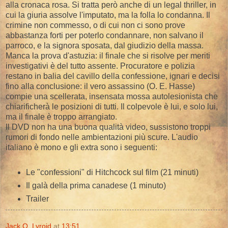
alla cronaca rosa. Si tratta però anche di un legal thriller, in
cui la giuria assolve l'imputato, ma la folla lo condanna. Il
crimine non commesso, o di cui non ci sono prove
abbastanza forti per poterlo condannare, non salvano il
parroco, e la signora sposata, dal giudizio della massa.
Manca la prova d'astuzia: il finale che si risolve per meriti
investigativi è del tutto assente. Procuratore e polizia
restano in balia del cavillo della confessione, ignari e decisi
fino alla conclusione: il vero assassino (O. E. Hasse)
compie una scellerata, insensata mossa autolesionista che
chiarificherà le posizioni di tutti. Il colpevole è lui, e solo lui,
ma il finale è troppo arrangiato.
Il DVD non ha una buona qualità video, sussistono troppi
rumori di fondo nelle ambientazioni più scure. L'audio
italiano è mono e gli extra sono i seguenti:
Le "confessioni" di Hitchcock sul film (21 minuti)
Il galà della prima canadese (1 minuto)
Trailer
Jack O. Lyroid
at
13:51