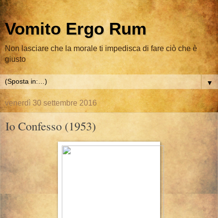
Vomito Ergo Rum
Non lasciare che la morale ti impedisca di fare ciò che è
giusto
▼
venerdì 30 settembre 2016
Io Confesso (1953)