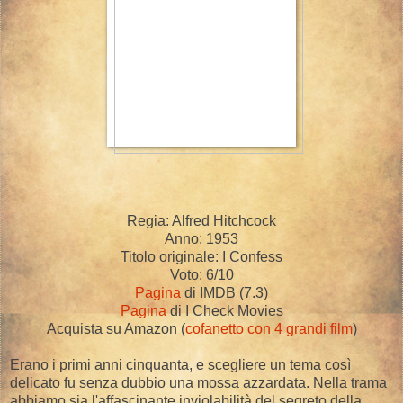
Regia: Alfred Hitchcock
Anno: 1953
Titolo originale: I Confess
Voto: 6/10
Pagina
di IMDB (7.3)
Pagina
di I Check Movies
Acquista su Amazon (
cofanetto con 4 grandi film
)
Erano i primi anni cinquanta, e scegliere un tema così
delicato fu senza dubbio una mossa azzardata. Nella trama
abbiamo sia l'affascinante inviolabilità del segreto della