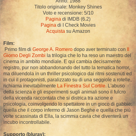
Anno: 1988
Titolo originale: Monkey Shines
Voto e recensione: 5/10
Pagina
di IMDB (6.2)
Pagina
di I Check Movies
Acquista
su Amazon
Film:
Primo film di
George A. Romero
dopo aver terminato con
Il
Giorno Degli Zombi
la trilogia che lo ha reso un maestro del
cinema in ambito mondiale. E qui cambia decisamente
registro, pur non abbandonando del tutto la tematica horror,
ma diluendola in un thriller psicologico dai ritmi sostenuti ed
in cui il protagonisti, paralizzato su di una seggiole a rotelle,
richiama inevitabilmente
La Finestra Sul Cortile
. L'abuso
della scienza e gli esperimenti sugli animali sono il fulcro
della vicenda raccontata che si districa tra azione e
psicologia, coinvolgendo lo spettatore in un gioco di gabbie:
quella che il corpo infermo di Jason Beghe e quella che più
volte scassinata di Ella, la scimmia cavia che diventerà un
incubo incontrollabile.
Supporto (bluray):