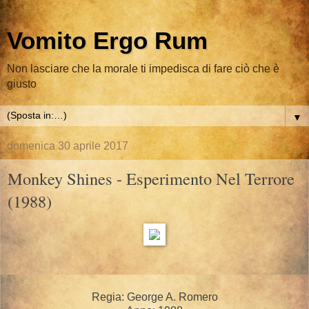
Vomito Ergo Rum
Non lasciare che la morale ti impedisca di fare ciò che è
giusto
▼
domenica 30 aprile 2017
Monkey Shines - Esperimento Nel Terrore
(1988)
Regia: George A. Romero