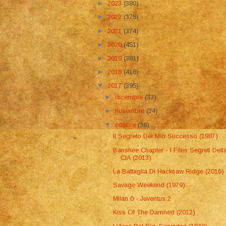
►
2023
(380)
►
2022
(375)
►
2021
(374)
►
2020
(451)
►
2019
(381)
►
2018
(416)
▼
2017
(395)
►
dicembre
(33)
►
novembre
(34)
▼
ottobre
(36)
Il Segreto Del Mio Successo (1987)
Banshee Chapter - I Files Segreti Dell
CIA (2013)
La Battaglia Di Hacksaw Ridge (2016)
Savage Weekend (1979)
Milan 0 - Juventus 2
Kiss Of The Damned (2012)