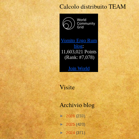
Calcolo distribuito TEAM
Visite
Archivio blog
►
2026
(233)
►
2025
(420)
►
2024
(371)