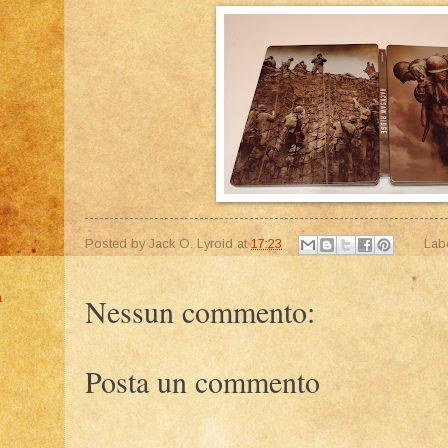
Posted by
Jack O. Lyroid
at
17:23
Lab
a
Nessun commento:
Posta un commento