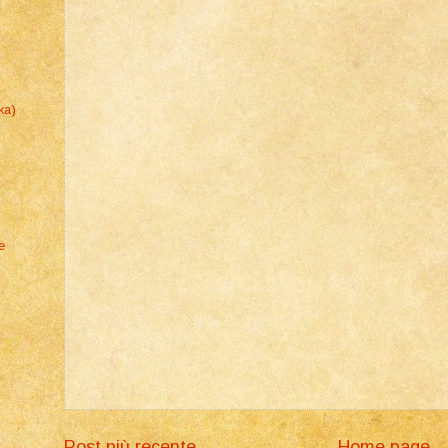
ka)
e
Post più recente
Home page