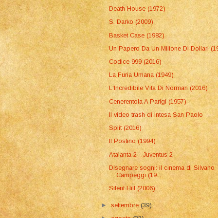
Death House (1972)
S. Darko (2009)
Basket Case (1982)
Un Papero Da Un Milione Di Dollari (1
Codice 999 (2016)
La Furia Umana (1949)
L'Incredibile Vita Di Norman (2016)
Cenerentola A Parigi (1957)
Il video trash di Intesa San Paolo
Split (2016)
Il Postino (1994)
Atalanta 2 - Juventus 2
Disegnare sogni: il cinema di Silvano
Campeggi (19...
Silent Hill (2006)
►
settembre
(39)