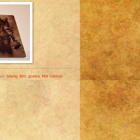
els:
bluray
,
film
,
guerra
,
Mel Gibson