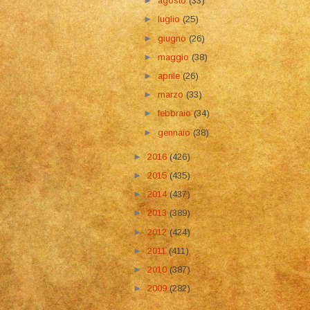
►
agosto
(33)
►
luglio
(25)
►
giugno
(26)
►
maggio
(38)
►
aprile
(26)
►
marzo
(33)
►
febbraio
(34)
►
gennaio
(38)
►
2016
(426)
►
2015
(435)
►
2014
(437)
►
2013
(389)
►
2012
(424)
►
2011
(411)
►
2010
(387)
►
2009
(282)