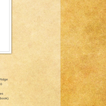
 Ridge
10
ies
lbook)