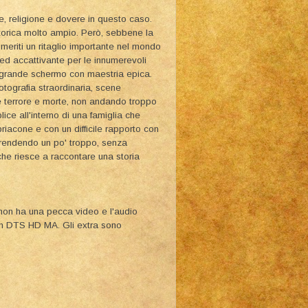
e, religione e dovere in questo caso.
torica molto ampio. Però, sebbene la
 meriti un ritaglio importante nel mondo
 ed accattivante per le innumerevoli
l grande schermo con maestria epica.
 fotografia straordinaria, scene
e terrore e morte, non andando troppo
ice all'interno di una famiglia che
iacone e con un difficile rapporto con
riprendendo un po' troppo, senza
 che riesce a raccontare una storia
non ha una pecca video e l'audio
è un DTS HD MA. Gli extra sono