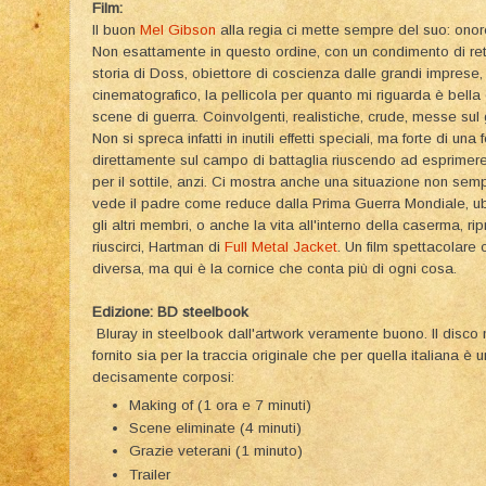
Film:
Il buon
Mel Gibson
alla regia ci mette sempre del suo: onor
Non esattamente in questo ordine, con un condimento di re
storia di Doss, obiettore di coscienza dalle grandi imprese,
cinematografico, la pellicola per quanto mi riguarda è bella
scene di guerra. Coinvolgenti, realistiche, crude, messe su
Non si spreca infatti in inutili effetti speciali, ma forte di una
direttamente sul campo di battaglia riuscendo ad esprimer
per il sottile, anzi. Ci mostra anche una situazione non sempl
vede il padre come reduce dalla Prima Guerra Mondiale, ubr
gli altri membri, o anche la vita all'interno della caserma, 
riuscirci, Hartman di
Full Metal Jacket
. Un film spettacolare
diversa, ma qui è la cornice che conta più di ogni cosa.
Edizione: BD steelbook
Bluray in steelbook dall'artwork
veramente buono. Il disco 
fornito sia per la traccia originale che per quella italiana 
decisamente corposi:
Making of (1 ora e 7 minuti)
Scene eliminate (4 minuti)
Grazie veterani (1 minuto)
Trailer