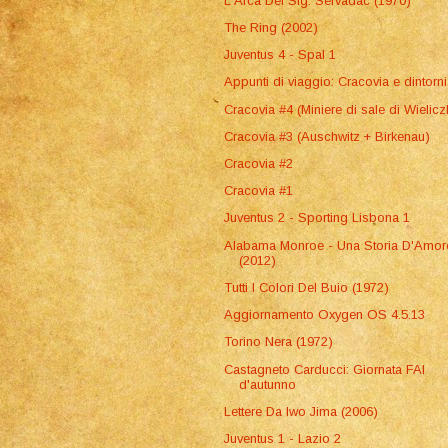
L'Arca Del Sig. Servadac (1970)
The Ring (2002)
Juventus 4 - Spal 1
Appunti di viaggio: Cracovia e dintorni
Cracovia #4 (Miniere di sale di Wielicz
Cracovia #3 (Auschwitz + Birkenau)
Cracovia #2
Cracovia #1
Juventus 2 - Sporting Lisbona 1
Alabama Monroe - Una Storia D'Amor
(2012)
Tutti I Colori Del Buio (1972)
Aggiornamento Oxygen OS 4.5.13
Torino Nera (1972)
Castagneto Carducci: Giornata FAI
d'autunno
Lettere Da Iwo Jima (2006)
Juventus 1 - Lazio 2