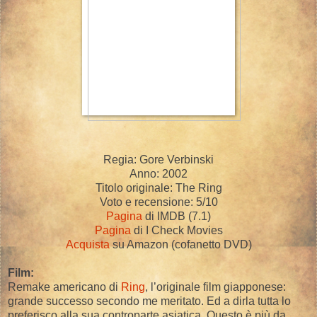
Regia: Gore Verbinski
Anno: 2002
Titolo originale: The Ring
Voto e recensione: 5/10
Pagina
di IMDB (7.1)
Pagina
di I Check Movies
Acquista
su Amazon (cofanetto DVD)
Film:
Remake americano di
Ring
, l’originale film giapponese:
grande successo secondo me meritato. Ed a dirla tutta lo
preferisco alla sua controparte asiatica. Questo è più da