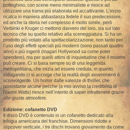
botteghino, con scene meno minimaliste e riesce ad
utilizzare una trama più elaborata ed accattivante. L’inizio
ricalca in maniera abbastanza fedele il suo predecessore,
ed anche la storia nel complesso è molto simile, però
Verbinki e Kruger ci mettono davvero del loro, sia sul lato
tecnico che su quello relativo alla sceneggiatura. Si ha un
prodotto più votato alla spettacolarizzazione, non tanto per
l’uso degli effetti speciali più moderni (sono passati quattro
anni) o più ingenti (magari Hollywood sa come poter
spendere), ma per quelli attimi di inquietudine che il mistero
può creare. Ci si basa sempre su di una leggenda
metropolitana, che inizia ad essere creduta, in quanto
indagando ci si accorge che la realtà degli avvenimenti è
sconvolgente. Un horror dalle valenze di thriller, che
nonostante alcune pecche (a mio avviso la credibilità di
Naomi Watts) riesce nell’intento di saper intrattenere grazie
alle giuste atmosfere.
Edizione: cofanetto DVD
Il disco DVD è contenuto in un cofanetto dedicato alla
trilogia americana del franchise. Dimensioni ridotte e
slipcover verticale, i tre dischi trovano giovamento da come