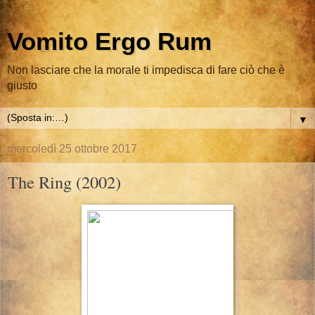
Vomito Ergo Rum
Non lasciare che la morale ti impedisca di fare ciò che è
giusto
▼
mercoledì 25 ottobre 2017
The Ring (2002)