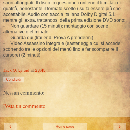
sono alloggiati. Il disco in questione contiene il film, la cui
qualità, nonostante il formato scelto risulta essere più che
accettabile. Audio con traccia italiana Dolby Digital 5.1
mentre gli extra, trattandosi della prima edizione DVD sono:
-
Non guardare (15 minuti): montaggio con scene
alternative o eliminate
-
Guarda qui (trailer di Prova A prendermi)
-
Video Assassino integrale (easter egg a cui si accede
scorrendo tra le opzioni del menù fino a far scomparire il
cursore) (2 minuti)
Jack O. Lyroid
at
23:45
Condividi
Nessun commento:
Posta un commento
‹
›
Home page