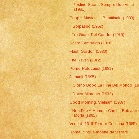
Il Postino Suona Sempre Due Volte
(1981)
Puppet Master - Il Burattinaio (1989)
Il Sorpasso (1962)
I Tre Giorni Del Condor (1975)
Scare Campaign (2016)
Flash Gordon (1980)
The Raven (2012)
Porno Holocaust (1981)
Jumanji (1995)
Il Giorno Dopo La Fine Del Mondo (1
Il Dottor Miracolo (1932)
Good Morning, Vietnam (1987)
...Non Dite A Mamma Che La Babysitter
Morta (1991)
Venerdì 13: Il Terrore Continua (1985)
Roma: cinque mostre da visitare