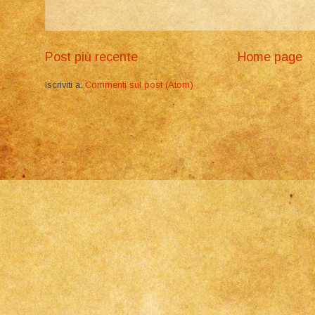
Post più recente
Home page
Iscriviti a:
Commenti sul post (Atom)