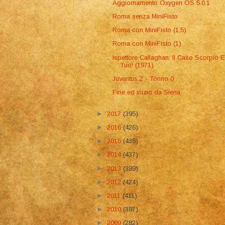
Aggiornamento Oxygen OS 5.0.1
Roma senza MiniFisto
Roma con MiniFisto (1,5)
Roma con MiniFisto (1)
Ispettore Callaghan: Il Caso Scorpio E
Tuo! (1971)
Juventus 2 - Torino 0
Fine ed inizio da Siena
►
2017
(395)
►
2016
(426)
►
2015
(435)
►
2014
(437)
►
2013
(389)
►
2012
(424)
►
2011
(411)
►
2010
(387)
►
2009
(282)