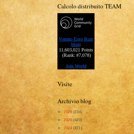
Calcolo distribuito TEAM
Visite
Archivio blog
►
2026
(234)
►
2025
(420)
►
2024
(371)