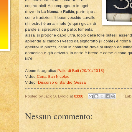
contradaioli. Accompagnato in ogni
dove da
La Nonna
e
Roikin,
partecipo a
cori e tradizioni. Il buon vecchio cavallo
(il nostro) è un animale (e qui i giochi di
parole si sprecano) da palio: fomenta,
aizza, si propone capo ultrà. Idolo delle folle butesi, essend
appende al chiodo i vestiti da signorotto (il conte) e ritorn
aperitivi in piazzs, cena in contrada dove si vivono ed ali
domenica è già arrivata, la notte è breve e come dicono q
NOI.
Album fotografico
Palio di Buti (20/01/2018)
Video
Cena San Nicolao
Video
Discorso di Sandro Gessa
Posted by
Jack O. Lyroid
at
03:00
Lab
Nessun commento: