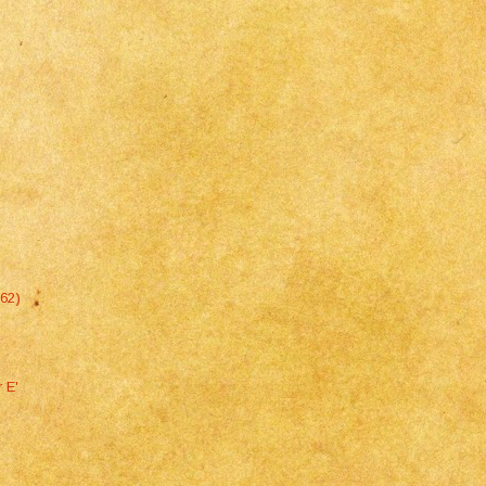
962)
 E'