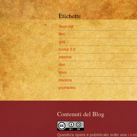
Etichette
Android
film
gita
home 2.0
internet
libri
linux
musica
piombino
Contenuti del Blog
Questo/a opera è pubblicato sotto una
Lice