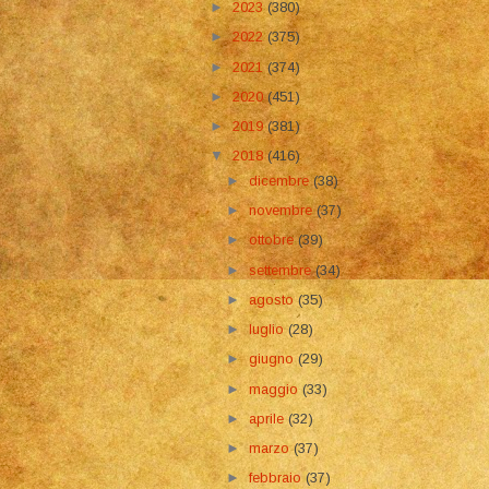
►
2023
(380)
►
2022
(375)
►
2021
(374)
►
2020
(451)
►
2019
(381)
▼
2018
(416)
►
dicembre
(38)
►
novembre
(37)
►
ottobre
(39)
►
settembre
(34)
►
agosto
(35)
►
luglio
(28)
►
giugno
(29)
►
maggio
(33)
►
aprile
(32)
►
marzo
(37)
►
febbraio
(37)