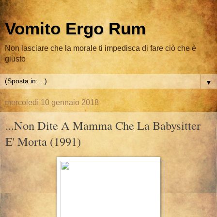
Vomito Ergo Rum
Non lasciare che la morale ti impedisca di fare ciò che è
giusto
▼
mercoledì 10 gennaio 2018
...Non Dite A Mamma Che La Babysitter
E' Morta (1991)