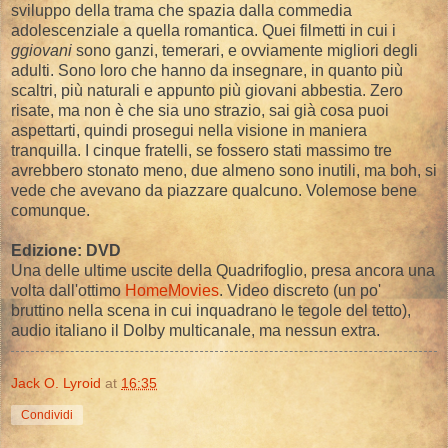
sviluppo della trama che spazia dalla commedia
adolescenziale a quella romantica. Quei filmetti in cui i
ggiovani
sono ganzi, temerari, e ovviamente migliori degli
adulti. Sono loro che hanno da insegnare, in quanto più
scaltri, più naturali e appunto più giovani abbestia. Zero
risate, ma non è che sia uno strazio, sai già cosa puoi
aspettarti, quindi prosegui nella visione in maniera
tranquilla. I cinque fratelli, se fossero stati massimo tre
avrebbero stonato meno, due almeno sono inutili, ma boh, si
vede che avevano da piazzare qualcuno. Volemose bene
comunque.
Edizione: DVD
Una delle ultime uscite della Quadrifoglio, presa ancora una
volta dall'ottimo
HomeMovies
. Video discreto (un po'
bruttino nella scena in cui inquadrano le tegole del tetto),
audio italiano il Dolby multicanale, ma nessun extra.
Jack O. Lyroid
at
16:35
Condividi