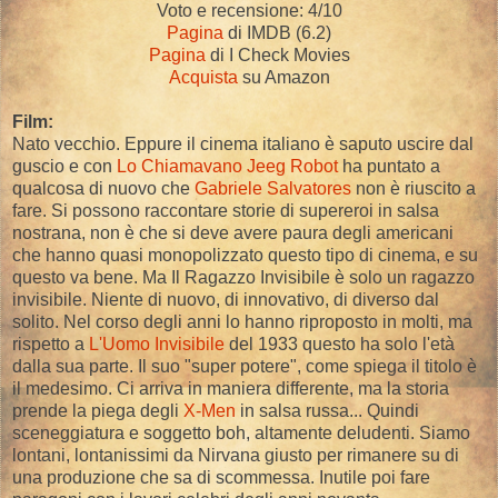
Voto e recensione: 4/10
Pagina
di IMDB (6.2)
Pagina
di I Check Movies
Acquista
su Amazon
Film:
Nato vecchio. Eppure il cinema italiano è saputo uscire dal
guscio e con
Lo Chiamavano Jeeg Robot
ha puntato a
qualcosa di nuovo che
Gabriele Salvatores
non è riuscito a
fare. Si possono raccontare storie di supereroi in salsa
nostrana, non è che si deve avere paura degli americani
che hanno quasi monopolizzato questo tipo di cinema, e su
questo va bene. Ma Il Ragazzo Invisibile è solo un ragazzo
invisibile. Niente di nuovo, di innovativo, di diverso dal
solito. Nel corso degli anni lo hanno riproposto in molti, ma
rispetto a
L'Uomo Invisibile
del 1933 questo ha solo l'età
dalla sua parte. Il suo "super potere", come spiega il titolo è
il medesimo. Ci arriva in maniera differente, ma la storia
prende la piega degli
X-Men
in salsa russa... Quindi
sceneggiatura e soggetto boh, altamente deludenti. Siamo
lontani, lontanissimi da Nirvana giusto per rimanere su di
una produzione che sa di scommessa. Inutile poi fare