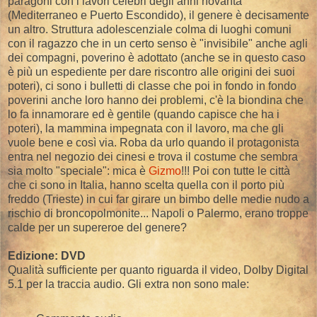
paragoni con i lavori celebri degli anni novanta
(Mediterraneo e Puerto Escondido), il genere è decisamente
un altro. Struttura adolescenziale colma di luoghi comuni
con il ragazzo che in un certo senso è "invisibile" anche agli
dei compagni, poverino è adottato (anche se in questo caso
è più un espediente per dare riscontro alle origini dei suoi
poteri), ci sono i bulletti di classe che poi in fondo in fondo
poverini anche loro hanno dei problemi, c'è la biondina che
lo fa innamorare ed è gentile (quando capisce che ha i
poteri), la mammina impegnata con il lavoro, ma che gli
vuole bene e così via. Roba da urlo quando il protagonista
entra nel negozio dei cinesi e trova il costume che sembra
sia molto "speciale": mica è
Gizmo
!!! Poi con tutte le città
che ci sono in Italia, hanno scelta quella con il porto più
freddo (Trieste) in cui far girare un bimbo delle medie nudo a
rischio di broncopolmonite... Napoli o Palermo, erano troppe
calde per un supereroe del genere?
Edizione: DVD
Qualità sufficiente per quanto riguarda il video, Dolby Digital
5.1 per la traccia audio. Gli extra non sono male: