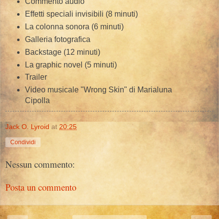
Commento audio
Effetti speciali invisibili (8 minuti)
La colonna sonora (6 minuti)
Galleria fotografica
Backstage (12 minuti)
La graphic novel (5 minuti)
Trailer
Video musicale "Wrong Skin" di Marialuna
Cipolla
Jack O. Lyroid
at
20:25
Condividi
Nessun commento:
Posta un commento