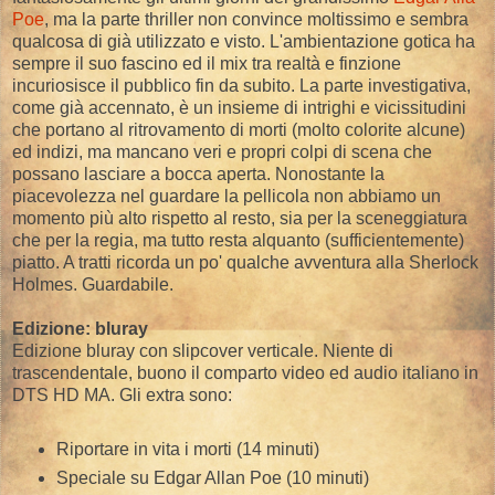
Poe
, ma la parte thriller non convince moltissimo e sembra
qualcosa di già utilizzato e visto. L'ambientazione gotica ha
sempre il suo fascino ed il mix tra realtà e finzione
incuriosisce il pubblico fin da subito. La parte investigativa,
come già accennato, è un insieme di intrighi e vicissitudini
che portano al ritrovamento di morti (molto colorite alcune)
ed indizi, ma mancano veri e propri colpi di scena che
possano lasciare a bocca aperta. Nonostante la
piacevolezza nel guardare la pellicola non abbiamo un
momento più alto rispetto al resto, sia per la sceneggiatura
che per la regia, ma tutto resta alquanto (sufficientemente)
piatto. A tratti ricorda un po' qualche avventura alla Sherlock
Holmes. Guardabile.
Edizione: bluray
Edizione bluray con slipcover verticale. Niente di
trascendentale, buono il comparto video ed audio italiano in
DTS HD MA. Gli extra sono:
Riportare in vita i morti (14 minuti)
Speciale su Edgar Allan Poe (10 minuti)