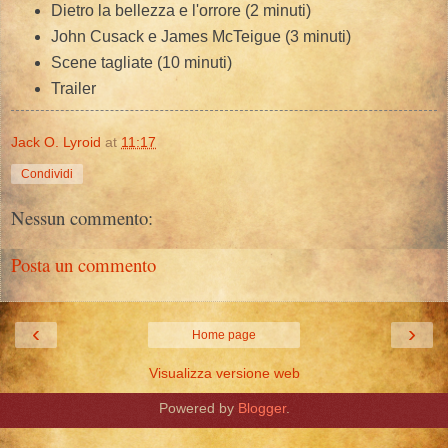
Dietro la bellezza e l'orrore (2 minuti)
John Cusack e James McTeigue (3 minuti)
Scene tagliate (10 minuti)
Trailer
Jack O. Lyroid
at
11:17
Condividi
Nessun commento:
Posta un commento
‹
›
Home page
Visualizza versione web
Powered by
Blogger
.