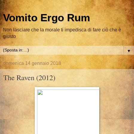
Vomito Ergo Rum
Non lasciare che la morale ti impedisca di fare ciò che è
giusto
▼
domenica 14 gennaio 2018
The Raven (2012)