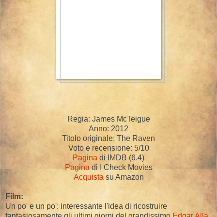
Regia: James McTeigue
Anno: 2012
Titolo originale: The Raven
Voto e recensione: 5/10
Pagina
di IMDB (6.4)
Pagina
di I Check Movies
Acquista
su Amazon
Film:
Un po' e un po': interessante l'idea di ricostruire
fantasiosamente gli ultimi giorni del grandissimo
Edgar Alla