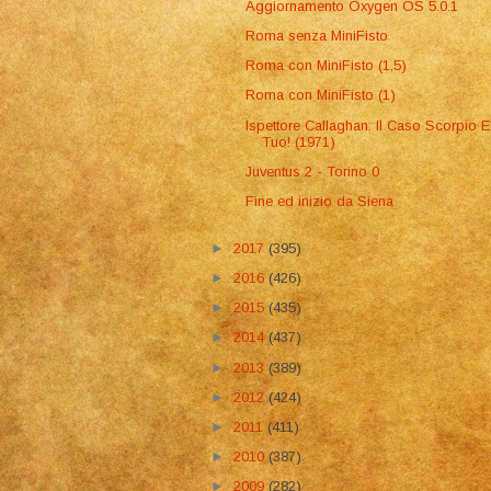
Aggiornamento Oxygen OS 5.0.1
Roma senza MiniFisto
Roma con MiniFisto (1,5)
Roma con MiniFisto (1)
Ispettore Callaghan: Il Caso Scorpio E
Tuo! (1971)
Juventus 2 - Torino 0
Fine ed inizio da Siena
►
2017
(395)
►
2016
(426)
►
2015
(435)
►
2014
(437)
►
2013
(389)
►
2012
(424)
►
2011
(411)
►
2010
(387)
►
2009
(282)