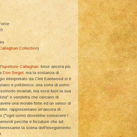
Force
10
ies
Callaghan Collection
)
l'
Ispettore Callaghan
: forse ancora più
 a
Don Siegel
, ma la sostanza di
io interpretato da Clint Eastwood si è
iziario e poliziesco, una sorta di uomo
ssomodo invariati, ma esce fuori la sua
ulizia" e vendetta che cercano di
 avere una morale forte ed un senso di
fette, rappresentano un'ancora di
duro ("ogni uomo dovrebbe conoscere i
umerevoli pecche e forzature che ad
nteressante la scena dell'inseguimento
.