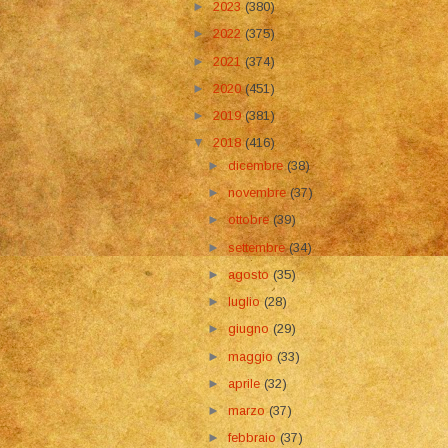
►
2023
(380)
►
2022
(375)
►
2021
(374)
►
2020
(451)
►
2019
(381)
▼
2018
(416)
►
dicembre
(38)
►
novembre
(37)
►
ottobre
(39)
►
settembre
(34)
►
agosto
(35)
►
luglio
(28)
►
giugno
(29)
►
maggio
(33)
►
aprile
(32)
►
marzo
(37)
►
febbraio
(37)