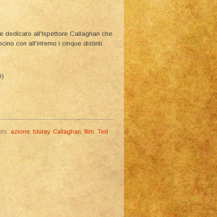
te dedicato all'Ispettore Callaghan che
cino con all'interno i cinque distinti
i)
els:
azione
,
bluray
,
Callaghan
,
film
,
Ted