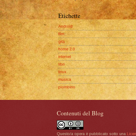
Etichette
Android
film
gita
home 2.0
internet
libri
linux
musica
piombino
Contenuti del Blog
Questo/a opera è pubblicato sotto una
Lice