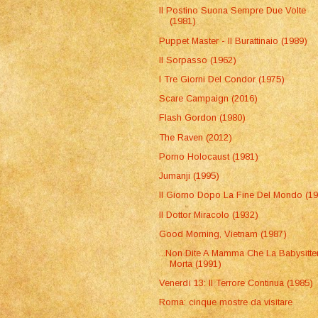
Il Postino Suona Sempre Due Volte
(1981)
Puppet Master - Il Burattinaio (1989)
Il Sorpasso (1962)
I Tre Giorni Del Condor (1975)
Scare Campaign (2016)
Flash Gordon (1980)
The Raven (2012)
Porno Holocaust (1981)
Jumanji (1995)
Il Giorno Dopo La Fine Del Mondo (1
Il Dottor Miracolo (1932)
Good Morning, Vietnam (1987)
...Non Dite A Mamma Che La Babysitter
Morta (1991)
Venerdì 13: Il Terrore Continua (1985)
Roma: cinque mostre da visitare