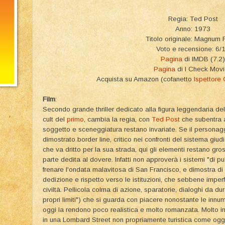
Regia: Ted Post
Anno: 1973
Titolo originale: Magnum 
Voto e recensione: 6/
Pagina
di IMDB (7.2)
Pagina
di I Check Mov
Acquista su Amazon (cofanetto
Ispettore 
Film
:
Secondo grande thriller dedicato alla figura leggendaria del
cult del
primo
, cambia la regia, con
Ted Post
che subentra
soggetto e sceneggiatura restano invariate. Se il personagg
dimostrato border line, critico nei confronti del sistema giud
che va dritto per la sua strada, qui gli elementi restano gro
parte dedita al dovere. Infatti non approverà i sistemi "di p
frenare l'ondata malavitosa di San Francisco, e dimostra di
dedizione e rispetto verso le istituzioni, che sebbene imper
civiltà. Pellicola colma di azione, sparatorie, dialoghi da 
propri limiti") che si guarda con piacere nonostante le inn
oggi la rendono poco realistica e molto romanzata. Molto i
in una Lombard Street non propriamente turistica come oggi