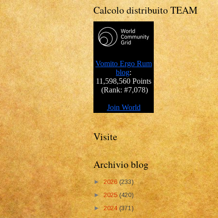
Calcolo distribuito TEAM
Visite
Archivio blog
►
2026
(233)
►
2025
(420)
►
2024
(371)