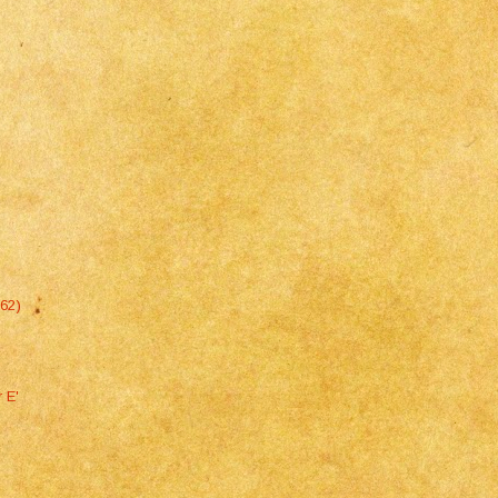
962)
 E'