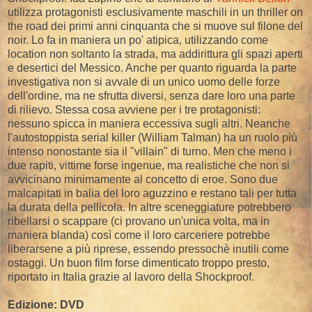
utilizza protagonisti esclusivamente maschili in un thriller on
the road dei primi anni cinquanta che si muove sul filone del
noir. Lo fa in maniera un po' atipica, utilizzando come
location non soltanto la strada, ma addirittura gli spazi aperti
e desertici del Messico. Anche per quanto riguarda la parte
investigativa non si avvale di un unico uomo delle forze
dell'ordine, ma ne sfrutta diversi, senza dare loro una parte
di rilievo. Stessa cosa avviene per i tre protagonisti:
nessuno spicca in maniera eccessiva sugli altri. Neanche
l'autostoppista serial killer (William Talman) ha un ruolo più
intenso nonostante sia il "villain" di turno. Men che meno i
due rapiti, vittime forse ingenue, ma realistiche che non si
avvicinano minimamente al concetto di eroe. Sono due
malcapitati in balia del loro aguzzino e restano tali per tutta
la durata della pellicola. In altre sceneggiature potrebbero
ribellarsi o scappare (ci provano un'unica volta, ma in
maniera blanda) così come il loro carceriere potrebbe
liberarsene a più riprese, essendo pressochè inutili come
ostaggi. Un buon film forse dimenticato troppo presto,
riportato in Italia grazie al lavoro della Shockproof.
Edizione: DVD