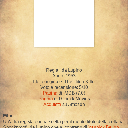
Regia: Ida Lupino
Anno: 1953
Titolo originale. The Hitch-Killer
Voto e recensione: 5/10
Pagina
di IMDB (7.0)
Pagina
di I Check Movies
Acquista
su Amazon
Film:
Un'altra regista donna scelta per il quinto titolo della collana
Shockproof: Ida Lupino che al contrario di
Yannick Bellon