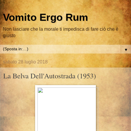
Vomito Ergo Rum
Non lasciare che la morale ti impedisca di fare ciò che è
giusto
▼
sabato 28 luglio 2018
La Belva Dell'Autostrada (1953)