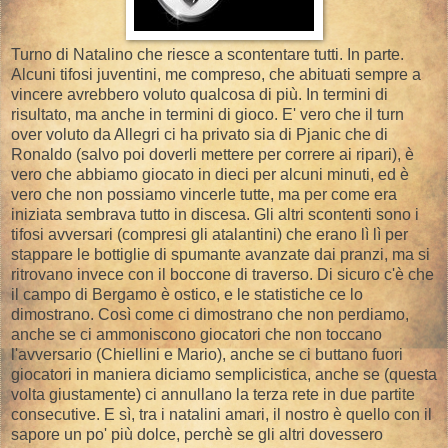
Turno di Natalino che riesce a scontentare tutti. In parte.
Alcuni tifosi juventini, me compreso, che abituati sempre a
vincere avrebbero voluto qualcosa di più. In termini di
risultato, ma anche in termini di gioco. E' vero che il turn
over voluto da Allegri ci ha privato sia di Pjanic che di
Ronaldo (salvo poi doverli mettere per correre ai ripari), è
vero che abbiamo giocato in dieci per alcuni minuti, ed è
vero che non possiamo vincerle tutte, ma per come era
iniziata sembrava tutto in discesa. Gli altri scontenti sono i
tifosi avversari (compresi gli atalantini) che erano lì lì per
stappare le bottiglie di spumante avanzate dai pranzi, ma si
ritrovano invece con il boccone di traverso. Di sicuro c'è che
il campo di Bergamo è ostico, e le statistiche ce lo
dimostrano. Così come ci dimostrano che non perdiamo,
anche se ci ammoniscono giocatori che non toccano
l'avversario (Chiellini e Mario), anche se ci buttano fuori
giocatori in maniera diciamo semplicistica, anche se (questa
volta giustamente) ci annullano la terza rete in due partite
consecutive. E sì, tra i natalini amari, il nostro è quello con il
sapore un po' più dolce, perchè se gli altri dovessero