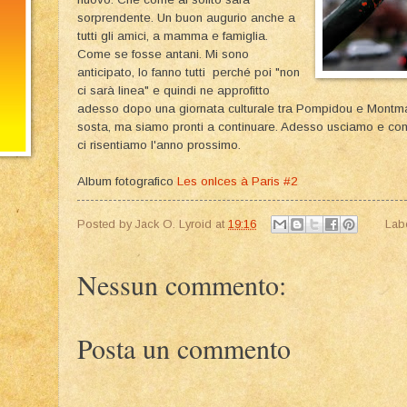
sorprendente. Un buon augurio anche a
tutti gli amici, a mamma e famiglia.
Come se fosse antani. Mi sono
anticipato, lo fanno tutti perché poi "non
ci sarà linea" e quindi ne approfitto
adesso dopo una giornata culturale tra Pompidou e Montma
sosta, ma siamo pronti a continuare. Adesso usciamo e come n
ci risentiamo l'anno prossimo.
Album fotografico
Les onlces à Paris #2
Posted by
Jack O. Lyroid
at
19:16
Lab
Nessun commento:
Posta un commento