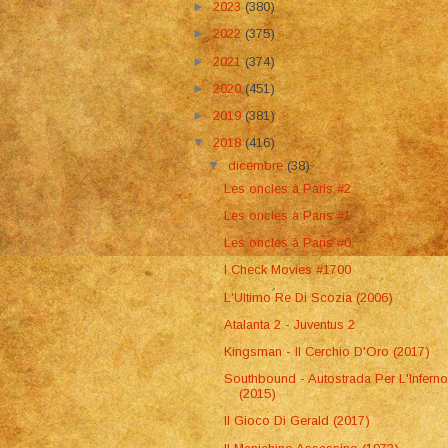
►
2023
(380)
►
2022
(375)
►
2021
(374)
►
2020
(451)
►
2019
(381)
▼
2018
(416)
▼
dicembre
(38)
Les oncles à Paris #2
Les oncles à Paris #1
Les oncles à Paris #0
I Check Movies #1700
L'Ultimo Re Di Scozia (2006)
Atalanta 2 - Juventus 2
Kingsman - Il Cerchio D'Oro (2017)
Southbound - Autostrada Per L'Infern
(2015)
Il Gioco Di Gerald (2017)