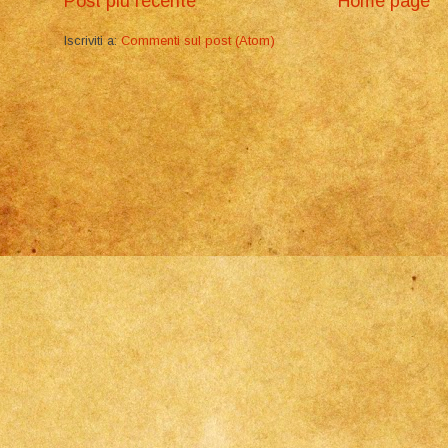
Post più recente
Home page
Iscriviti a:
Commenti sul post (Atom)
o