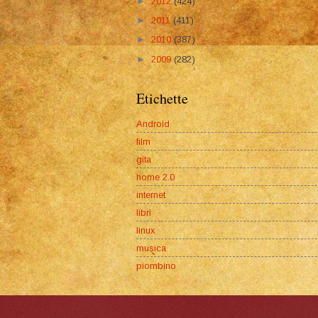
►
2012
(424)
►
2011
(411)
►
2010
(387)
►
2009
(282)
Etichette
Android
film
gita
home 2.0
internet
libri
linux
musica
piombino