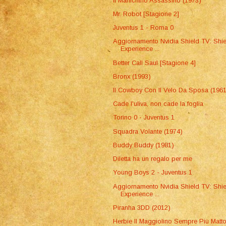
Il Manichino Assassino (1973)
Mr. Robot [Stagione 2]
Juventus 1 - Roma 0
Aggiornamento Nvidia Shield TV: Shie
Experience ...
Better Call Saul [Stagione 4]
Bronx (1993)
Il Cowboy Con Il Velo Da Sposa (1961
Cade l'uliva, non cade la foglia
Torino 0 - Juventus 1
Squadra Volante (1974)
Buddy Buddy (1981)
Diletta ha un regalo per me
Young Boys 2 - Juventus 1
Aggiornamento Nvidia Shield TV: Shie
Experience ...
Piranha 3DD (2012)
Herbie Il Maggiolino Sempre Più Matt