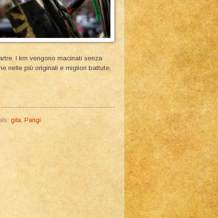
rtre. I km vengono macinati senza
elle più originali e migliori battute,
els:
gita
,
Parigi