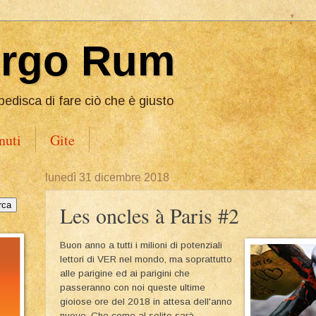
Ergo Rum
pedisca di fare ciò che è giusto
nuti
Gite
lunedì 31 dicembre 2018
Les oncles à Paris #2
Buon anno a tutti i milioni di potenziali
lettori di VER nel mondo, ma soprattutto
alle parigine ed ai parigini che
passeranno con noi queste ultime
gioiose ore del 2018 in attesa dell'anno
nuovo. Che come al solito sarà