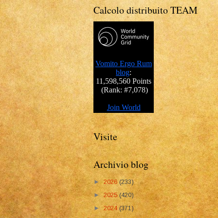
Calcolo distribuito TEAM
Visite
Archivio blog
►
2026
(233)
►
2025
(420)
►
2024
(371)