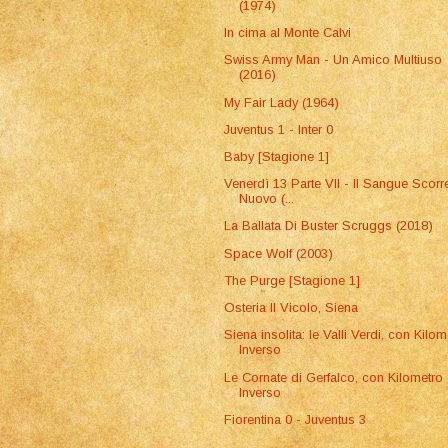
(1974)
In cima al Monte Calvi
Swiss Army Man - Un Amico Multiuso
(2016)
My Fair Lady (1964)
Juventus 1 - Inter 0
Baby [Stagione 1]
Venerdì 13 Parte VII - Il Sangue Scorr
Nuovo (...
La Ballata Di Buster Scruggs (2018)
Space Wolf (2003)
The Purge [Stagione 1]
Osteria Il Vicolo, Siena
Siena insolita: le Valli Verdi, con Kilom
Inverso
Le Cornate di Gerfalco, con Kilometro
Inverso
Fiorentina 0 - Juventus 3