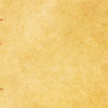
ld
)
ld
o