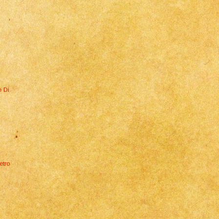
e Di
etro