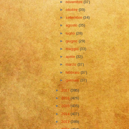
►
novembre
(37)
►
ottobre
(39)
►
settembre
(34)
►
agosto
(35)
►
luglio
(28)
►
giugno
(29)
►
maggio
(33)
►
aprile
(32)
►
marzo
(37)
►
febbraio
(37)
►
gennaio
(37)
►
2017
(395)
►
2016
(426)
►
2015
(435)
►
2014
(437)
►
2013
(389)