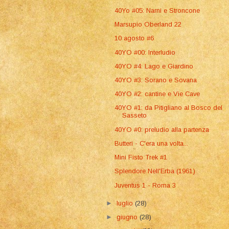
40Yo #05: Narni e Stroncone
Marsupio Oberland 22
10 agosto #6
40YO #00: Interludio
40YO #4: Lago e Giardino
40YO #3: Sorano e Sovana
40YO #2: cantine e Vie Cave
40YO #1: da Pitigliano al Bosco del
Sasseto
40YO #0: preludio alla partenza
Butteri - C'era una volta...
Mini Fisto Trek #1
Splendore Nell'Erba (1961)
Juventus 1 - Roma 3
►
luglio
(28)
►
giugno
(28)