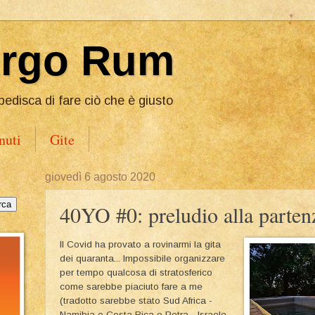
Ergo Rum
pedisca di fare ciò che è giusto
nuti
Gite
giovedì 6 agosto 2020
40YO #0: preludio alla parten
Il Covid ha provato a rovinarmi la gita
dei quaranta... Impossibile organizzare
per tempo qualcosa di stratosferico
come sarebbe piaciuto fare a me
(tradotto sarebbe stato Sud Africa -
Namibia o Costa Rica o Petra - Israele