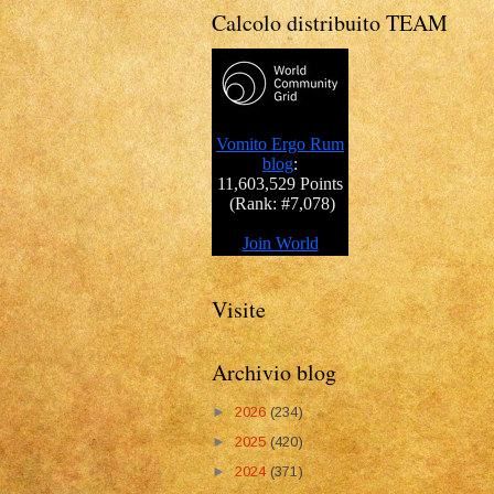
Calcolo distribuito TEAM
Visite
Archivio blog
►
2026
(234)
►
2025
(420)
►
2024
(371)