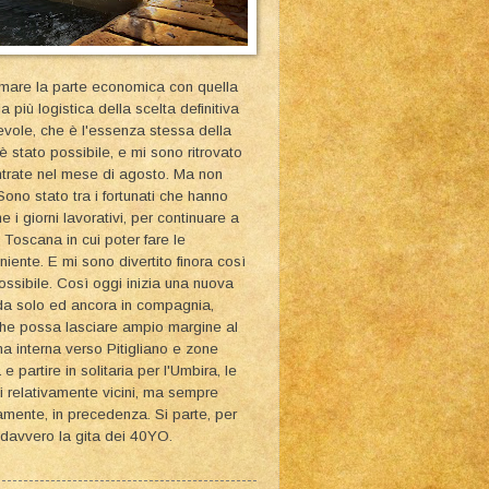
emare la parte economica con quella
a più logistica della scelta definitiva
vole, che è l'essenza stessa della
stato possibile, e mi sono ritrovato
ntrate nel mese di agosto. Ma non
Sono stato tra i fortunati che hanno
i giorni lavorativi, per continuare a
 Toscana in cui poter fare le
iente. E mi sono divertito finora così
possibile. Così oggi inizia una nuova
 da solo ed ancora in compagnia,
che possa lasciare ampio margine al
a interna verso Pitigliano e zone
e partire in solitaria per l'Umbira, le
i relativamente vicini, ma sempre
amente, in precedenza. Si parte, per
 davvero la gita dei 40YO.