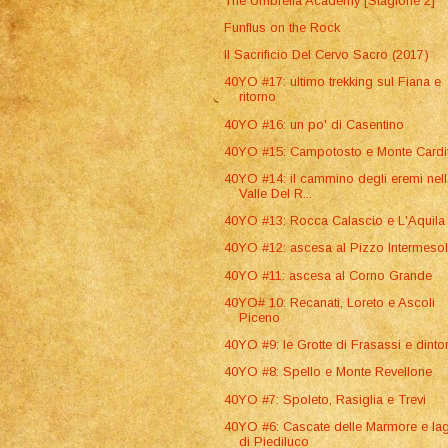
The Umbrella Academy [Stagione 2]
Funflus on the Rock
Il Sacrificio Del Cervo Sacro (2017)
40YO #17: ultimo trekking sul Fiana e
ritorno
40YO #16: un po' di Casentino
40YO #15: Campotosto e Monte Cardi
40YO #14: il cammino degli eremi nel
Valle Del R...
40YO #13: Rocca Calascio e L'Aquila
40YO #12: ascesa al Pizzo Intermesol
40YO #11: ascesa al Corno Grande
40YO# 10: Recanati, Loreto e Ascoli
Piceno
40YO #9: le Grotte di Frasassi e dintor
40YO #8: Spello e Monte Revellone
40YO #7: Spoleto, Rasiglia e Trevi
40YO #6: Cascate delle Marmore e la
di Piediluco