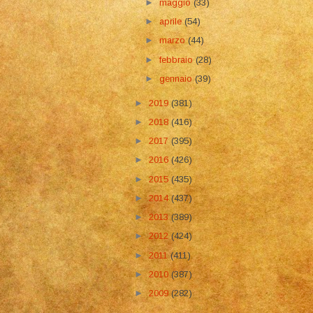
►
maggio
(33)
►
aprile
(54)
►
marzo
(44)
►
febbraio
(28)
►
gennaio
(39)
►
2019
(381)
►
2018
(416)
►
2017
(395)
►
2016
(426)
►
2015
(435)
►
2014
(437)
►
2013
(389)
►
2012
(424)
►
2011
(411)
►
2010
(387)
►
2009
(282)