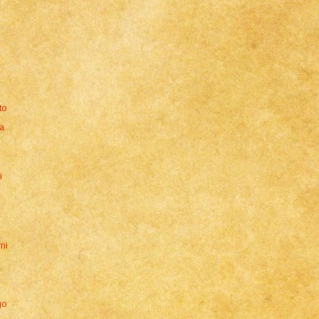
to
la
i
ni
go