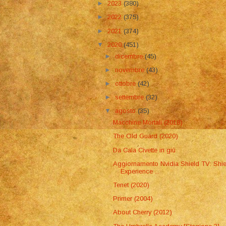
►
2023
(380)
►
2022
(375)
►
2021
(374)
▼
2020
(451)
►
dicembre
(45)
►
novembre
(43)
►
ottobre
(42)
►
settembre
(32)
▼
agosto
(35)
Macchine Mortali (2018)
The Old Guard (2020)
Da Cala Civette in giù
Aggiornamento Nvidia Shield TV: Shie
Experience ...
Tenet (2020)
Primer (2004)
About Cherry (2012)