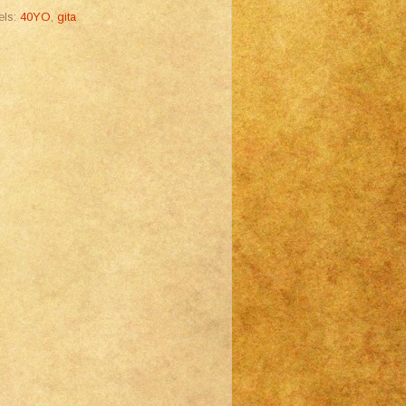
els:
40YO
,
gita