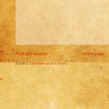
Post più recente
Home page
Iscriviti a:
Commenti sul post (Atom)
ld