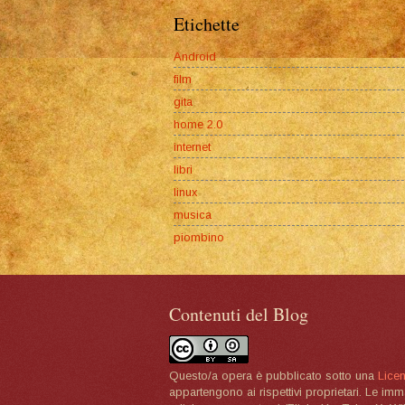
Etichette
Android
film
gita
home 2.0
internet
libri
linux
musica
piombino
Contenuti del Blog
Questo/a opera è pubblicato sotto una
Lice
appartengono ai rispettivi proprietari. Le im