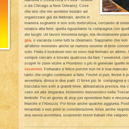
o da Chicago a New Orleans). Cose
che uno che me avrebbe iniziato ad
organizzare già da febbraio, anche in
maniera sognante e non solo meticolosa, cercando di sist
relativa alla ferie, quella riguardante la compagnia con quell
dei luoghi. Un lavoro insomma lungo, ma decisamente piace
gita
, o vacanza come tutti la chiamano. Sappiamo che non è 
all'ultimo momento anche un numero enorme di ferie conce
solo. Finito il lockdown non mi sono mai fermato un attimo. 
sempre cercato e trovato qualcosa da fare. I weekend, come 
scoprir le zone vicine a Piombino o più in generale quelle in
escursioni
. Fortunato e felice perchè non mi è mai mancato n
tanto che voglio continuare a farlo. Finchè si può, finchè è 
avventura, divisa in due parti. O forse più. In compagnia e
tracciata non solo a grandi linee, abbastanza precisa, ma 
caso ed alla zingarata. Inizieremo muovendoci nella Toscan
limitrofe. Poi un giorno di stop per riprendere fiato e rincorsa 
Marche e l'Abruzzo. Poi forse anche qualche aggiunta. Post
rimandati o non presi in considerazione, forse anche stupid
una nuova avventura, scoprendo tesori italiani che valgono