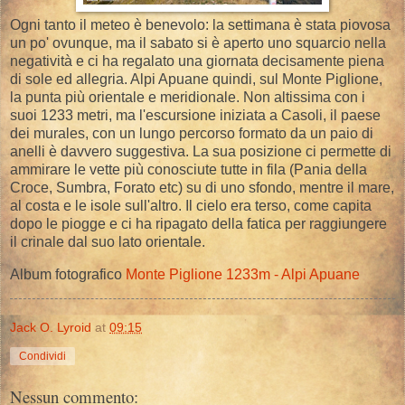
Ogni tanto il meteo è benevolo: la settimana è stata piovosa
un po' ovunque, ma il sabato si è aperto uno squarcio nella
negatività e ci ha regalato una giornata decisamente piena
di sole ed allegria. Alpi Apuane quindi, sul Monte Piglione,
la punta più orientale e meridionale. Non altissima con i
suoi 1233 metri, ma l'escursione iniziata a Casoli, il paese
dei murales, con un lungo percorso formato da un paio di
anelli è davvero suggestiva. La sua posizione ci permette di
ammirare le vette più conosciute tutte in fila (Pania della
Croce, Sumbra, Forato etc) su di uno sfondo, mentre il mare,
al costa e le isole sull'altro. Il cielo era terso, come capita
dopo le piogge e ci ha ripagato della fatica per raggiungere
il crinale dal suo lato orientale.
Album fotografico
Monte Piglione 1233m - Alpi Apuane
Jack O. Lyroid
at
09:15
Condividi
Nessun commento: