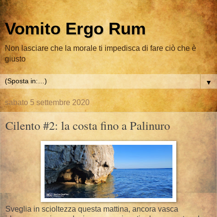
Vomito Ergo Rum
Non lasciare che la morale ti impedisca di fare ciò che è
giusto
▼
sabato 5 settembre 2020
Cilento #2: la costa fino a Palinuro
Sveglia in scioltezza questa mattina, ancora vasca