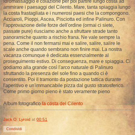
idromassaggio e colazione per poi partire lungo costa ad
ammirare i paesaggi del Cilento. Mare, tanta spiaggia lungo
la costa frastagliata e i numerosi paesi che la compongono.
Acciaroli, Pioppi, Ascea, Pisciotta ed infine Palinuro. Con
l'approvazione delle forze dell'ordine (ormai ci siete,
passate pure) riusciamo anche a sfruttare strade tanto
panoramiche quanto a rischio frana. Ne vale sempre la
pena. Come il non fermarsi mai e salire, salire, salire le
scale anche quando sembrano non finire mai. La nostra
vacanza comunque è dedicata essenzialmente al
proseguimento estivo. Di conseguenza, mare e spiaggia. Ci
godiamo alla grande così l'arco naturale di Palinuro
sfruttando la presenza del sole fino a quando ci è
consentito. Poi il tramonto da postazione tattica durante
l'aperitivo e un'immancabile pizza dal gusto stratosferico.
Come primo giorno pieno è stato veramente pieno
Album fotografico
la costa del Cilento
Jack O. Lyroid
at
00:51
Condividi