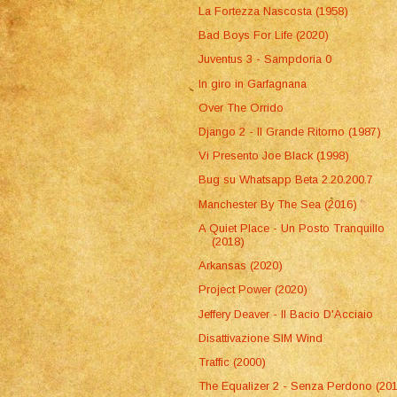
La Fortezza Nascosta (1958)
Bad Boys For Life (2020)
Juventus 3 - Sampdoria 0
In giro in Garfagnana
Over The Orrido
Django 2 - Il Grande Ritorno (1987)
Vi Presento Joe Black (1998)
Bug su Whatsapp Beta 2.20.200.7
Manchester By The Sea (2016)
A Quiet Place - Un Posto Tranquillo
(2018)
Arkansas (2020)
Project Power (2020)
Jeffery Deaver - Il Bacio D'Acciaio
Disattivazione SIM Wind
Traffic (2000)
The Equalizer 2 - Senza Perdono (20