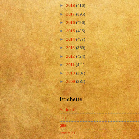
►
2018
(416)
►
2017
(395)
►
2016
(426)
►
2015
(435)
►
2014
(437)
►
2013
(389)
►
2012
(424)
►
2011
(411)
►
2010
(387)
►
2009
(282)
Etichette
Android
film
gita
home 2.0