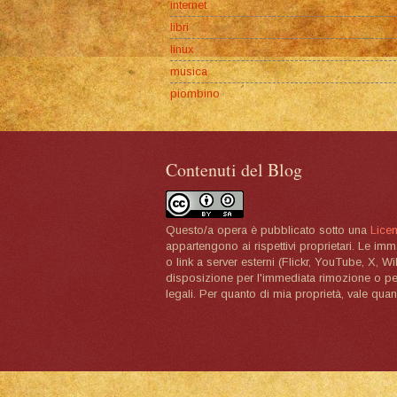
internet
libri
linux
musica
piombino
Contenuti del Blog
Questo/a opera è pubblicato sotto una
Lice
appartengono ai rispettivi proprietari. Le im
o link a server esterni (Flickr, YouTube, X, W
disposizione per l'immediata rimozione o per 
legali. Per quanto di mia proprietà, vale quan