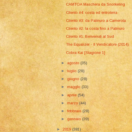
CAMTOA Maschera da Snorkeling
Cilento #4: costa ed entroterra
Cilento #3: da Palinuro a Camerota
Cilento #2: la costa fino a Palinuro
Cilento #1: Benvenuti al Sud
The Equalizer - Il Vendicatore (2014)
Cobra Kai [Stagione 1]
►
agosto
(35)
►
luglio
(28)
►
giugno
(28)
►
maggio
(33)
►
aprile
(54)
►
marzo
(44)
►
febbraio
(28)
►
gennaio
(39)
►
2019
(381)