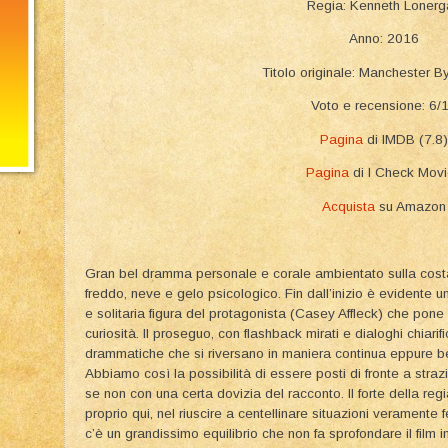
Regia: Kenneth Lonerg
Anno: 2016
Titolo originale: Manchester 
Voto e recensione: 6/
Pagina
di IMDB (7.8)
Pagina
di I Check Mov
Acquista
su Amazon
Gran bel dramma personale e corale ambientato sulla costa n
freddo, neve e gelo psicologico. Fin dall’inizio è evidente un
e solitaria figura del protagonista (Casey Affleck) che pone 
curiosità. Il proseguo, con flashback mirati e dialoghi chiarif
drammatiche che si riversano in maniera continua eppure be
Abbiamo così la possibilità di essere posti di fronte a straz
se non con una certa dovizia del racconto. Il forte della regi
proprio qui, nel riuscire a centellinare situazioni veramente f
c’è un grandissimo equilibrio che non fa sprofondare il film i