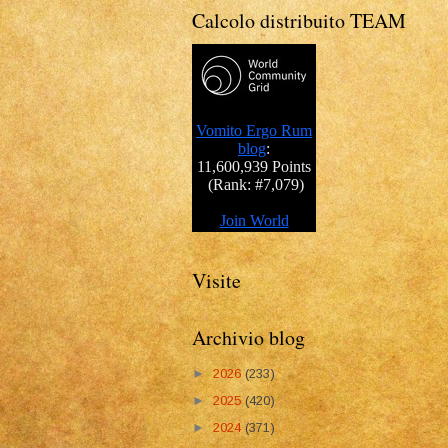
Calcolo distribuito TEAM
Visite
Archivio blog
►
2026
(233)
►
2025
(420)
►
2024
(371)