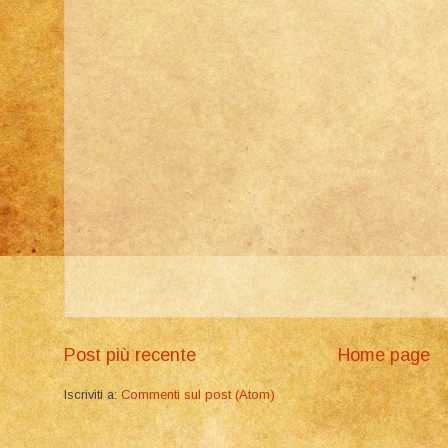
Post più recente
Home page
Iscriviti a:
Commenti sul post (Atom)