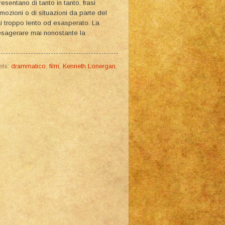
resentano di tanto in tanto, frasi
 emozioni o di situazioni da parte del
ai troppo lento od esasperato. La
 esagerare mai nonostante la
els:
drammatico
,
film
,
Kenneth Lonergan
,