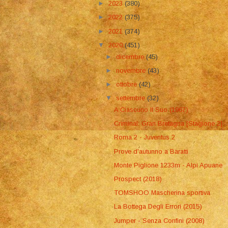
►
2023
(380)
►
2022
(375)
►
2021
(374)
▼
2020
(451)
►
dicembre
(45)
►
novembre
(43)
►
ottobre
(42)
▼
settembre
(32)
A Ciascuno Il Suo (1967)
Criminal: Gran Bretagna [Stagione 2]
Roma 2 - Juventus 2
Prove d'autunno a Baratti
Monte Piglione 1233m - Alpi Apuane
Prospect (2018)
TOMSHOO Mascherina sportiva
La Bottega Degli Errori (2015)
Jumper - Senza Confini (2008)