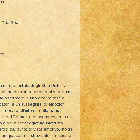
an
By The Sea
10
ies
ord orientale degli Stati Uniti, tra
 alone di mistero attorno alla taciturna
lo spettatore in una attenta fase di
icatori, è un susseguirsi di emozioni
n dosata all’interno della trama.
i che difficilmente possono essere colti
a e della sceneggiatura infatti sta
eroci dal punto di vista emotivo. Inoltre
n un qualcosa di straziante. Il realismo