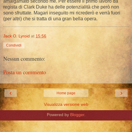
amalgamato secondo me. Per essere il primo lavoro da
regista di Clark Duke ha delle potenzialità che però non
sono sfruttate. Magari inseguito mi ricrederò e verrà fuori
(per altri) che si tratta di una gran bella opera.
Jack O. Lyroid
at
15:56
Condividi
Nessun commento:
Posta un commento
‹
›
Home page
Visualizza versione web
Powered by
Blogger
.