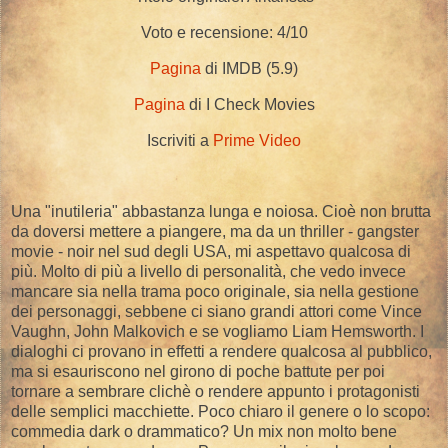
Voto e recensione: 4/10
Pagina
di IMDB (5.9)
Pagina
di I Check Movies
Iscriviti a
Prime Video
Una "inutileria" abbastanza lunga e noiosa. Cioè non brutta
da doversi mettere a piangere, ma da un thriller - gangster
movie - noir nel sud degli USA, mi aspettavo qualcosa di
più. Molto di più a livello di personalità, che vedo invece
mancare sia nella trama poco originale, sia nella gestione
dei personaggi, sebbene ci siano grandi attori come Vince
Vaughn, John Malkovich e se vogliamo Liam Hemsworth. I
dialoghi ci provano in effetti a rendere qualcosa al pubblico,
ma si esauriscono nel girono di poche battute per poi
tornare a sembrare clichè o rendere appunto i protagonisti
delle semplici macchiette. Poco chiaro il genere o lo scopo:
commedia dark o drammatico? Un mix non molto bene