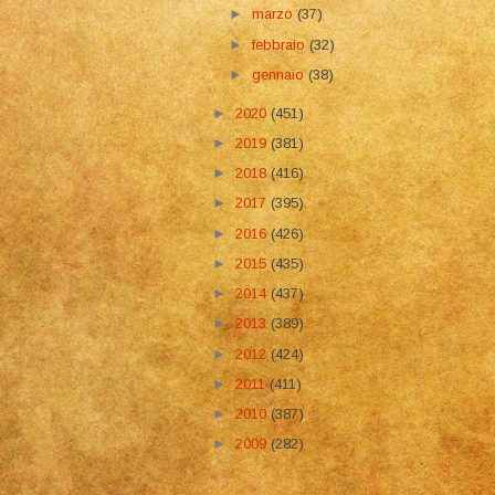
►
marzo
(37)
►
febbraio
(32)
►
gennaio
(38)
►
2020
(451)
►
2019
(381)
►
2018
(416)
►
2017
(395)
►
2016
(426)
►
2015
(435)
►
2014
(437)
►
2013
(389)
►
2012
(424)
►
2011
(411)
►
2010
(387)
►
2009
(282)