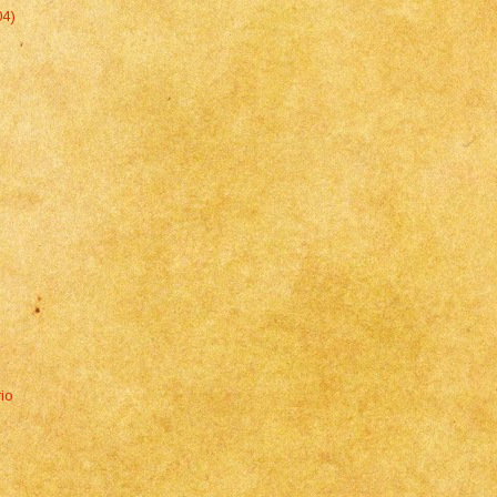
04)
io