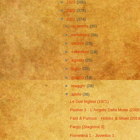
►
2023
(380)
►
2022
(375)
▼
2021
(374)
►
dicembre
(35)
►
novembre
(36)
►
ottobre
(28)
►
settembre
(28)
►
agosto
(25)
►
luglio
(32)
►
giugno
(19)
►
maggio
(28)
▼
aprile
(36)
Le Due Inglesi (1971)
Pusher 3 - L'Angelo Della Morte (2005
Fast & Furious - Hobbs & Shaw (2019
Fargo [Stagione 3]
Fiorentina 1 - Juventus 1