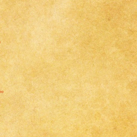
)
ano