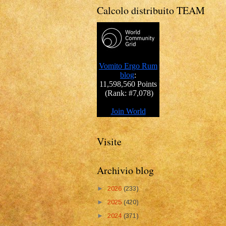
Calcolo distribuito TEAM
Visite
Archivio blog
►
2026
(233)
►
2025
(420)
►
2024
(371)