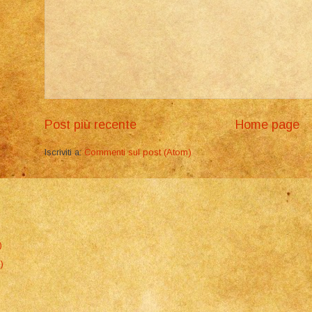
Post più recente
Home page
Iscriviti a:
Commenti sul post (Atom)
)
)