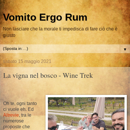
Vomito Ergo Rum
Non lasciare che la morale ti impedisca di fare ciò che è
giusto
▼
sabato 15 maggio 2021
La vigna nel bosco - Wine Trek
Oh te, ogni tanto
ci vuole eh. Ed
Altrevie
, tra le
numerose
proposte che