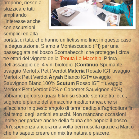
propone, riesce a
stuzzicare tutti
ampliando
l'interesse anche
con escursioni
semplici ed alla
portata di tutti, che hanno un lietissimo fine: in questo caso
la degustazione. Siamo a Montescudaio (PI) per una
passeggiata nel bosco Scornabecchi che protegge i circa
tre ettari del vigneto della
Tenuta La Macchia
. Prima
dell'assaggio dei 4 vini biologici (
Continuo
Spumante
uvaggio Merlot x Petit Verdot
Materia
Rosato IGT uvaggio
Merlot x Petit Verdot
Aryah
Bianco IGT= uvaggio
Sauvignon Blanc 100%
Scutum
Rosso IGT = uvaggio
Merlot x Petit Verdot 60% e Cabernet Sauvignon 40%)
abbiamo percorso quasi 6 km su strade sterrate tra lecci,
sughere e piante della macchia mediterranea che si
affacciano in questo angolo di terra, dedito all'agricoltura fin
dai tempi degli antichi etruschi. Non mancano occasioni
inoltre per parlare anche della fauna che popola il bosco.
Un'esperienza ancora una volta ben riuscita grazie a Marco
che ha saputo creare un mix tra natura e piacere.