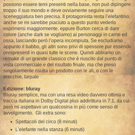
possono essere temi presenti nella base, non può dipingere
troppo il suo mondo e deve ovviamente seguire una
sceneggiatura ben precisa. Il protagonista resta l’elefantino,
anche se mi sarebbe piaciuto a questo punto vederlo
esprimersi maggiormente, eppure Burton cerca di dare
colore (anche dark se vogliamo) ai personaggi in carne ed
ossa, lasciando però l’opera incompiuta. Se escludiamo
appunto il babbo, gli altri sono privi di spessore pur essendo
onnipresenti in quasi tutte le scene. Quindi abbiamo un
remake di un grande classico che è riuscito dal punto di
vista commerciale e del risultato finale, ma che preso
singolarmente risulta un prodotto con le ali, o con le
orecchie, tarpate
Edizione: bluray
Bluray semplice, ma con una resa video davvero ottima e
traccia italiana in Dolby Digital plus addirittura in 7.1, da cui
però mi aspettavo un qualcosina in più come senso di
avvolgimento. Gli extra sono:
Spettacoli del circo (8 minuti)
L'elefante nella stanza (6 minuti)