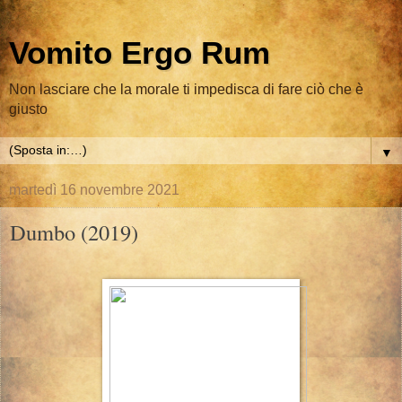
Vomito Ergo Rum
Non lasciare che la morale ti impedisca di fare ciò che è
giusto
▼
martedì 16 novembre 2021
Dumbo (2019)