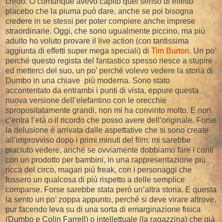
credo. O comunque avevo capito quel senso di effetto
placebo che la piuma può dare, anche se poi bisogna
credere in se stessi per poter compiere anche imprese
straordinarie. Oggi, che sono ugualmente piccino, ma più
adulto ho voluto provare il live action (con tantissima
aggiunta di effetti super mega speciali) di
Tim Burton
. Un po’
perché questo regista del fantastico spesso riesce a stupire
ed metterci del suo, un po’ perché volevo vedere la storia di
Dumbo in una chiave più moderna. Sono stato
accontentato da entrambi i punti di vista, eppure questa
nuova versione dell’elefantino con le orecchie
spropositatamente grandi, non mi ha convinto molto. E non
c’entra l’età o il ricordo che posso avere dell’originale. Forse
la delusione è arrivata dalle aspettative che si sono create
all’improvviso dopo i primi minuti del film: mi sarebbe
piaciuto vedere, anche se ovviamente dobbiamo fare i conti
con un prodotto per bambini, in una rappresentazione più
ricca del circo, magari più freak, con i personaggi che
fossero un qualcosa di più rispetto a delle semplice
comparse. Forse sarebbe stata però un’altra storia. E questa
la sento un po’ zoppa appunto, perché si deve virare altrove,
pur facendo leva su di una sorta di emarginazione fisica
(Dumbo e Colin Farrell) o intellettuale (la ragazzina) che già