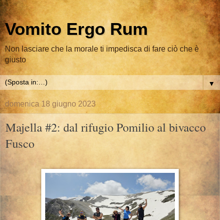
Vomito Ergo Rum
Non lasciare che la morale ti impedisca di fare ciò che è
giusto
▼
domenica 18 giugno 2023
Majella #2: dal rifugio Pomilio al bivacco
Fusco