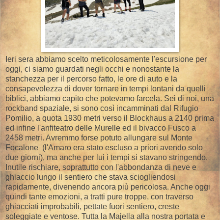
Ieri sera abbiamo scelto meticolosamente l'escursione per
oggi, ci siamo guardati negli occhi e nonostante la
stanchezza per il percorso fatto, le ore di auto e la
consapevolezza di dover tornare in tempi lontani da quelli
biblici, abbiamo capito che potevamo farcela. Sei di noi, una
rockband spaziale, si sono così incamminati dal Rifugio
Pomilio, a quota 1930 metri verso il Blockhaus a 2140 prima
ed infine l'anfiteatro delle Murelle ed il bivacco Fusco a
2458 metri. Avremmo forse potuto allungare sul Monte
Focalone (l'Amaro era stato escluso a priori avendo solo
due giorni), ma anche per lui i tempi si stavano stringendo.
Inutile rischiare, soprattutto con l'abbondanza di neve e
ghiaccio lungo il sentiero che stava sciogliendosi
rapidamente, divenendo ancora più pericolosa. Anche oggi
quindi tante emozioni, a tratti pure troppe, con traverso
ghiacciati improbabili, pettate fuori sentiero, creste
soleggiate e ventose. Tutta la Majella alla nostra portata e