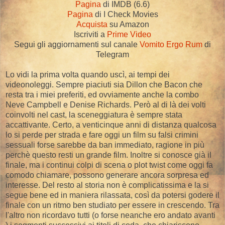
Pagina
di IMDB (6.6)
Pagina
di I Check Movies
Acquista
su Amazon
Iscriviti a
Prime Video
Segui gli aggiornamenti sul canale
Vomito Ergo Rum
di
Telegram
Lo vidi la prima volta quando uscì, ai tempi dei
videonoleggi. Sempre piaciuti sia Dillon che Bacon che
resta tra i miei preferiti, ed ovviamente anche la combo
Neve Campbell e Denise Richards. Però al di là dei volti
coinvolti nel cast, la sceneggiatura è sempre stata
accattivante. Certo, a venticinque anni di distanza qualcosa
lo si perde per strada e fare oggi un film su falsi crimini
sessuali forse sarebbe da ban immediato, ragione in più
perchè questo resti un grande film. Inoltre si conosce già il
finale, ma i continui colpi di scena o plot twist come oggi fa
comodo chiamare, possono generare ancora sorpresa ed
interesse. Del resto al storia non è complicatissima e la si
segue bene ed in maniera rilassata, così da potersi godere il
finale con un ritmo ben studiato per essere in crescendo. Tra
l'altro non ricordavo tutti (o forse neanche ero andato avanti