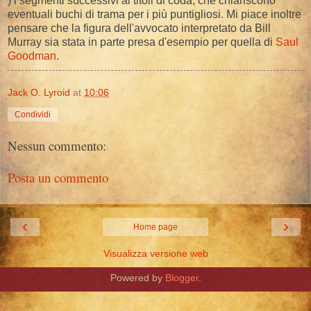
) i segmenti successivi ai titoli di coda, che chiariscono
eventuali buchi di trama per i più puntigliosi. Mi piace inoltre
pensare che la figura dell'avvocato interpretato da Bill
Murray sia stata in parte presa d'esempio per quella di
Saul
Goodman
.
Jack O. Lyroid
at
10:06
Condividi
Nessun commento:
Posta un commento
‹
›
Home page
Visualizza versione web
Powered by
Blogger
.