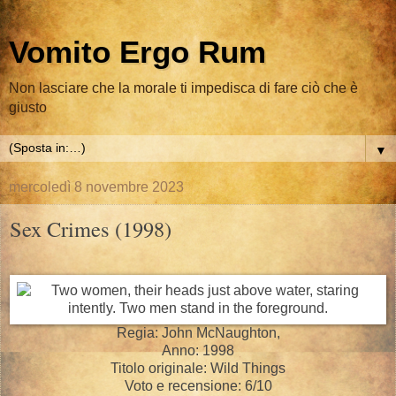
Vomito Ergo Rum
Non lasciare che la morale ti impedisca di fare ciò che è
giusto
▼
mercoledì 8 novembre 2023
Sex Crimes (1998)
Regia: John McNaughton,
Anno: 1998
Titolo originale: Wild Things
Voto e recensione: 6/10