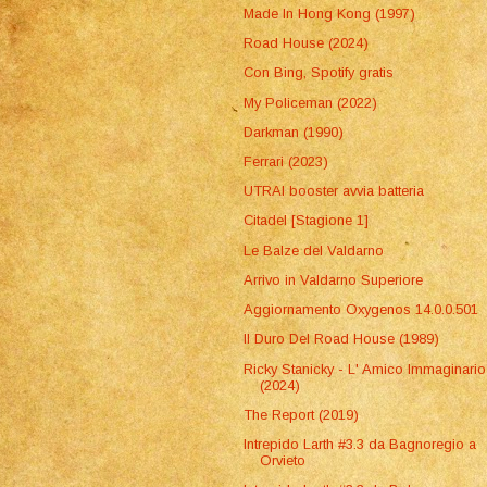
Made In Hong Kong (1997)
Road House (2024)
Con Bing, Spotify gratis
My Policeman (2022)
Darkman (1990)
Ferrari (2023)
UTRAI booster avvia batteria
Citadel [Stagione 1]
Le Balze del Valdarno
Arrivo in Valdarno Superiore
Aggiornamento Oxygenos 14.0.0.501
Il Duro Del Road House (1989)
Ricky Stanicky - L' Amico Immaginario
(2024)
The Report (2019)
Intrepido Larth #3.3 da Bagnoregio a
Orvieto