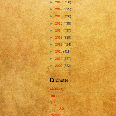
►
2018
(416)
►
2017
(395)
►
2016
(426)
►
2015
(435)
►
2014
(437)
►
2013
(389)
►
2012
(424)
►
2011
(411)
►
2010
(387)
►
2009
(282)
Etichette
Android
film
gita
home 2.0
internet