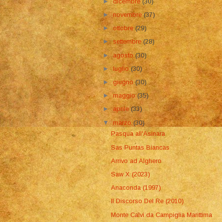
►
dicembre
(30)
►
novembre
(37)
►
ottobre
(29)
►
settembre
(28)
►
agosto
(30)
►
luglio
(30)
►
giugno
(30)
►
maggio
(35)
►
aprile
(33)
▼
marzo
(30)
Pasqua all'Asinara
Sas Puntas Biancas
Arrivo ad Alghero
Saw X (2023)
Anaconda (1997)
Il Discorso Del Re (2010)
Monte Calvi da Campiglia Marittima