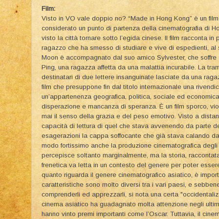
Film:
Visto in VO vale doppio no? “Made in Hong Kong” è un film 
considerato un punto di partenza della cinematografia di 
visto la città tornare sotto l’egida cinese. Il film racconta i
ragazzo che ha smesso di studiare e vive di espedienti, al 
Moon è accompagnato dal suo amico Sylvester, che soffre di
Ping, una ragazza affetta da una malattia incurabile. La tram
destinatari di due lettere insanguinate lasciate da una ra
film che presuppone fin dal titolo internazionale una rivendic
un’appartenenza geografica, politica, sociale ed economica.
disperazione e mancanza di speranza. È un film sporco, vi
mai il senso della grazia e del peso emotivo. Visto a dista
capacità di lettura di quel che stava avvenendo da parte de
esagerazioni la cappa soffocante che già stava calando da
modo fortissimo anche la produzione cinematografica degli a
percepisce soltanto marginalmente, ma la storia, raccontat
frenetica va letta in un contesto del genere per poter ess
quanto riguarda il genere cinematografico asiatico, è importa
caratteristiche sono molto diversi tra i vari paesi, e sebbene
comprenderli ed apprezzarli, si nota una certa "occidentalizz
cinema asiatico ha guadagnato molta attenzione negli ultimi
hanno vinto premi importanti come l’Oscar. Tuttavia, il cinem