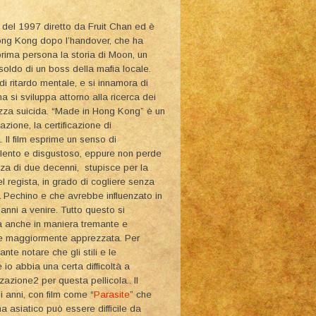
del 1997 diretto da Fruit Chan ed è
Hong Kong dopo l’handover, che ha
n prima persona la storia di Moon, un
soldo di un boss della mafia locale.
 ritardo mentale, e si innamora di
a si sviluppa attorno alla ricerca dei
gazza suicida. “Made in Hong Kong” è un
azione, la certificazione di
 Il film esprime un senso di
olento e disgustoso, eppure non perde
nza di due decenni, stupisce per la
l regista, in grado di cogliere senza
 Pechino e che avrebbe influenzato in
nni a venire. Tutto questo si
a anche in maniera tremante e
ere maggiormente apprezzata. Per
nte notare che gli stili e le
 io abbia una certa difficoltà a
azione2 per questa pellicola.. Il
 anni, con film come “
Parasite
” che
a asiatico può essere difficile da