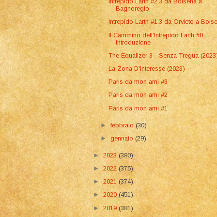
Intrepido Larth #2.3 da Bolsena a
Bagnoregio
Intrepido Larth #1.3 da Orvieto a Bols
Il Cammino dell'Intrepido Larth #0:
introduzione
The Equalizer 3 - Senza Tregua (2023
La Zona D'Interesse (2023)
Paris da mon ami #3
Paris da mon ami #2
Paris da mon ami #1
►
febbraio
(30)
►
gennaio
(29)
►
2023
(380)
►
2022
(375)
►
2021
(374)
►
2020
(451)
►
2019
(381)