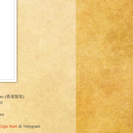
hi Zao (香港製造)
10
ies
 Ergo Rum
di Telegram