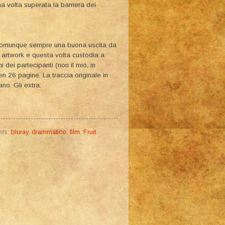
na volta superata la barriera dei
 comunque sempre una buona uscita da
o artwork e questa volta custodia a
omi dei partecipanti (non il mio, in
 26 pagine. La traccia originale in
ano. Gli extra:
els:
bluray
,
drammatico
,
film
,
Fruit