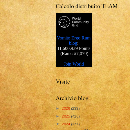
Calcolo distribuito TEAM
Visite
Archivio blog
►
2026
(233)
►
2025
(420)
▼
2024
(371)