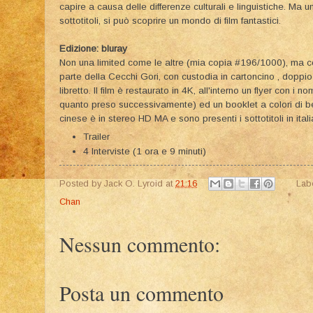
capire a causa delle differenze culturali e linguistiche. Ma u
sottotitoli, si può scoprire un mondo di film fantastici.
Edizione: bluray
Non una limited come le altre (mia copia #196/1000), ma
parte della Cecchi Gori, con custodia in cartoncino , doppi
libretto. Il film è restaurato in 4K, all'interno un flyer con i n
quanto preso successivamente) ed un booklet a colori di ben
cinese è in stereo HD MA e sono presenti i sottotitoli in itali
Trailer
4 Interviste (1 ora e 9 minuti)
Posted by
Jack O. Lyroid
at
21:16
Lab
Chan
Nessun commento:
Posta un commento