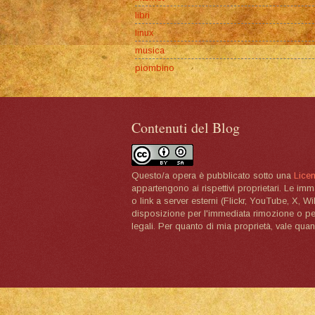
libri
linux
musica
piombino
Contenuti del Blog
Questo/a opera è pubblicato sotto una
Lice
appartengono ai rispettivi proprietari. Le im
o link a server esterni (Flickr, YouTube, X, W
disposizione per l'immediata rimozione o per 
legali. Per quanto di mia proprietà, vale quan