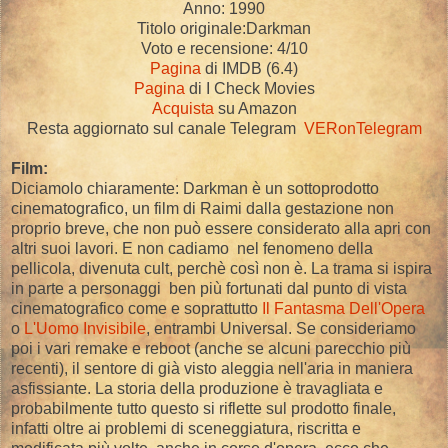
Anno: 1990
Titolo originale:Darkman
Voto e recensione: 4/10
Pagina
di IMDB (6.4)
Pagina
di I Check Movies
Acquista
su Amazon
Resta aggiornato sul canale Telegram
VERonTelegram
Film:
Diciamolo chiaramente: Darkman è un sottoprodotto
cinematografico, un film di Raimi dalla gestazione non
proprio breve, che non può essere considerato alla apri con
altri suoi lavori. E non cadiamo nel fenomeno della
pellicola, divenuta cult, perchè così non è. La trama si ispira
in parte a personaggi ben più fortunati dal punto di vista
cinematografico come e soprattutto
Il Fantasma Dell'Opera
o
L'Uomo Invisibile
, entrambi Universal. Se consideriamo
poi i vari remake e reboot (anche se alcuni parecchio più
recenti), il sentore di già visto aleggia nell'aria in maniera
asfissiante. La storia della produzione è travagliata e
probabilmente tutto questo si riflette sul prodotto finale,
infatti oltre ai problemi di sceneggiatura, riscritta e