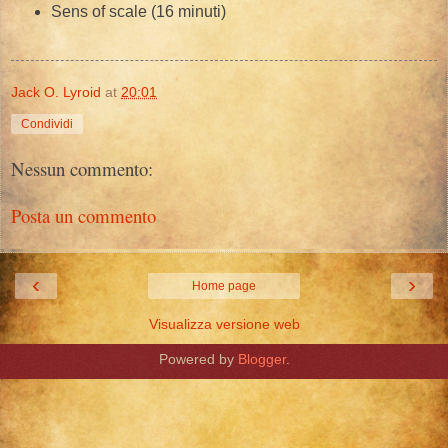
Sens of scale (16 minuti)
Jack O. Lyroid
at
20:01
Condividi
Nessun commento:
Posta un commento
‹
›
Home page
Visualizza versione web
Powered by
Blogger
.