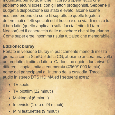
modificata più volte, anche in corso d'opera, ecco che
abbiamo alcuni screzi con gli attori protagonisti. Sebbene il
budget a disposizione sia stato elevato, alcune scene
risultano proprio da serie B soprattutto quelle legate a
determinati effetti speciali ed il trucco è una via di mezzo tra
il ben fatto (quello applicato sulla faccia ferito di Liam
Neeson) ed il casereccio delle maschere che si liquefanno.
Come super eroe insomma risulta tutt'altro che memorabile.
Edizione: bluray
Portato in versione bluray in praticamente meno di mezza
giornata con la StartUp! della CG, abbiamo ancora una volta
un prodotto di ottima fattura. Cartoncino rigido, due artwork
differenti, copia limita e enumerata (#960/1000 la mia),
nome dei partecipanti all'interno della custodia, Traccia
audio in stereo DTS HD MA ed i seguenti extra:
TV spots
TV plotfilm (22 minuti)
Making of (6 minuti)
Interviste (1 ora e 24 minuti)
Mini featurettes (9 minuti)