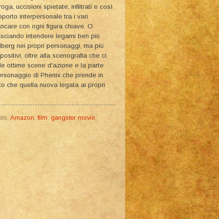
oga, uccisioni spietate, infiltrati e così
porto interpersonale tra i vari
ncare con ogni figura chiave. O
 lasciando intendere legami ben più
berg nei propri personaggi, ma più
sitivi, oltre alla scenografia che ci
a le ottime scene d'azione e la parte
personaggio di Phenix che prende in
sto che quella nuova legata ai propri
els:
Amazon
,
film
,
gangster movie
,