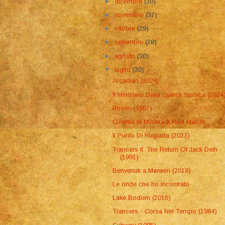
►
dicembre
(30)
►
novembre
(37)
►
ottobre
(29)
►
settembre
(28)
►
agosto
(30)
▼
luglio
(30)
Arcadian (2024)
Il Ministero Della Guerra Sporca (2024
Prison (1987)
Cinema in Miniera a Ravi Marchi
Il Punto Di Rugiada (2023)
Trancers II: The Return Of Jack Deth
(1991)
Benvenuti a Marwen (2018)
Le onde che ho incontrato
Lake Bodom (2016)
Trancers - Corsa Nel Tempo (1984)