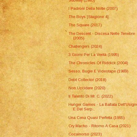
Subway (1985)
I Padroni Della Notte (2007)
The Boys [Stagione 4]
The Square (2017)
The Descent - Discesa Nelle Tenebre
(2005)
Challengers (2024)
3 Giorni Per La Verità (1995)
The Chronicles Of Riddick (2004)
Sesso, Bugie E Videotape (1989)
Debt Collector (2018)
Non Uccidere (2020)
Il Talento Di Mr. C. (2022)
Hunger Games - La Ballata Dell'Usign
E Del Serp...
Una Cena Quasi Perfetta (1995)
Cry Macho - Ritorno A Casa (2021)
Cocainorso (2023)