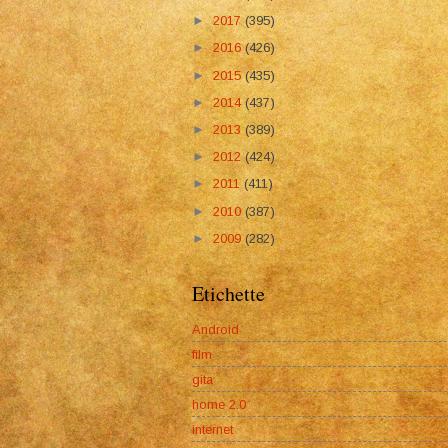
►
2017
(395)
►
2016
(426)
►
2015
(435)
►
2014
(437)
►
2013
(389)
►
2012
(424)
►
2011
(411)
►
2010
(387)
►
2009
(282)
Etichette
Android
film
gita
home 2.0
internet