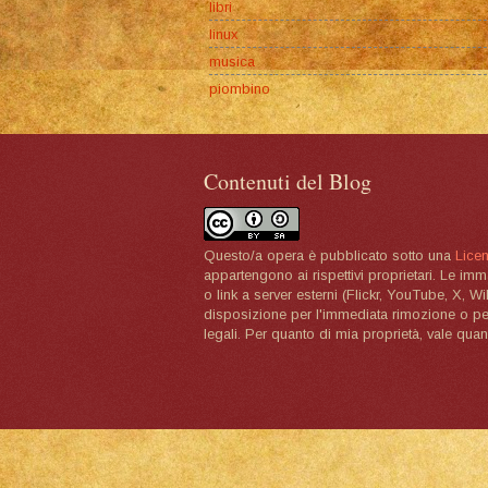
libri
linux
musica
piombino
Contenuti del Blog
Questo/a opera è pubblicato sotto una
Lice
appartengono ai rispettivi proprietari. Le im
o link a server esterni (Flickr, YouTube, X, W
disposizione per l'immediata rimozione o per 
legali. Per quanto di mia proprietà, vale quan