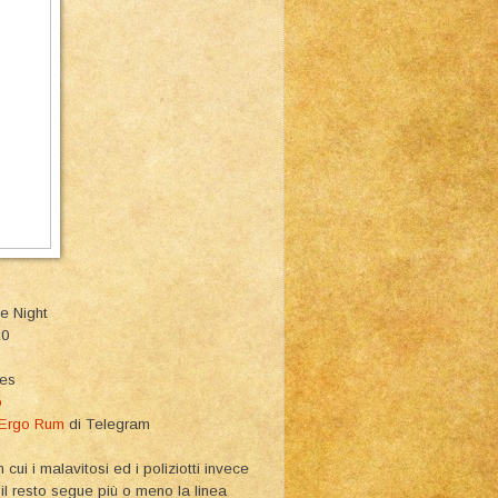
e Night
10
ies
o
 Ergo Rum
di Telegram
ui i malavitosi ed i poliziotti invece
 il resto segue più o meno la linea