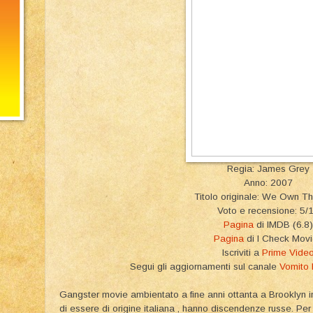
Regia: James Grey
Anno: 2007
Titolo originale: We Own Th
Voto e recensione: 5/
Pagina
di IMDB (6.8)
Pagina
di I Check Mov
Iscriviti a
Prime Vide
Segui gli aggiornamenti sul canale
Vomito
Gangster movie ambientato a fine anni ottanta a Brooklyn in c
di essere di origine italiana , hanno discendenze russe. Per