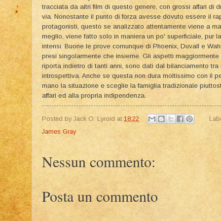
tracciata da altri film di questo genere, con grossi affari di dr
via. Nonostante il punto di forza avesse dovuto essere il rap
protagonisti, questo se analizzato attentamente viene a ma
meglio, viene fatto solo in maniera un po' superficiale, pur
intensi. Buone le prove comunque di Phoenix, Duvall e Wahl
presi singolarmente che insieme. Gli aspetti maggiormente po
riporta indietro di tanti anni, sono dati dal bilanciamento tr
introspettiva. Anche se questa non dura moltissimo con il 
mano la situazione e sceglie la famiglia tradizionale piutto
affari ed alla propria indipendenza.
Posted by
Jack O. Lyroid
at
18:22
Lab
James Gray
Nessun commento:
Posta un commento