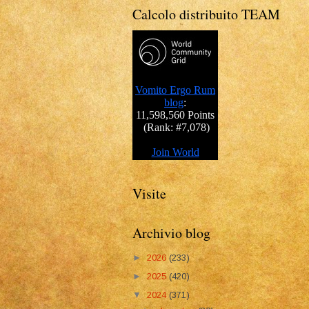
Calcolo distribuito TEAM
Visite
Archivio blog
►
2026
(233)
►
2025
(420)
▼
2024
(371)