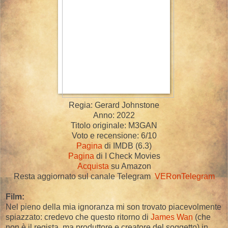
Regia: Gerard Johnstone
Anno: 2022
Titolo originale: M3GAN
Voto e recensione: 6/10
Pagina
di IMDB (6.3)
Pagina
di I Check Movies
Acquista
su Amazon
Resta aggiornato sul canale Telegram
VERonTelegram
Film:
Nel pieno della mia ignoranza mi son trovato piacevolmente
spiazzato: credevo che questo ritorno di
James Wan
(che
non è il regista, ma produttore e creatore del soggetto) in