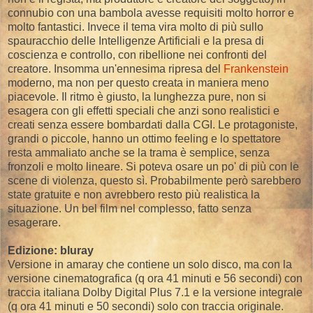
connubio con una bambola avesse requisiti molto horror e
molto fantastici. Invece il tema vira molto di più sullo
spauracchio delle Intelligenze Artificiali e la presa di
coscienza e controllo, con ribellione nei confronti del
creatore. Insomma un'ennesima ripresa del
Frankenstein
moderno, ma non per questo creata in maniera meno
piacevole. Il ritmo è giusto, la lunghezza pure, non si
esagera con gli effetti speciali che anzi sono realistici e
creati senza essere bombardati dalla CGI. Le protagoniste,
grandi o piccole, hanno un ottimo feeling e lo spettatore
resta ammaliato anche se la trama è semplice, senza
fronzoli e molto lineare. Si poteva osare un po' di più con le
scene di violenza, questo sì. Probabilmente però sarebbero
state gratuite e non avrebbero resto più realistica la
situazione. Un bel film nel complesso, fatto senza
esagerare.
Edizione: bluray
Versione in amaray che contiene un solo disco, ma con la
versione cinematografica (q ora 41 minuti e 56 secondi) con
traccia italiana Dolby Digital Plus 7.1 e la versione integrale
(q ora 41 minuti e 50 secondi) solo con traccia originale.