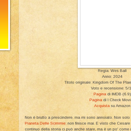
Regia: Wes Ball
Anno: 2024
Titolo originale: Kingdom Of The Pla
Voto e recensione: 5/
Pagina
di IMDB (6.9)
Pagina
di I Check Mov
Acquista
su Amazon
Non è brutto a prescindere, ma mi sono annoiato. Non solo p
Pianeta Delle Scimmie
: non finisce mai. E visto che Cesar
continuo della storia ci può anche stare, ma è un po' come 