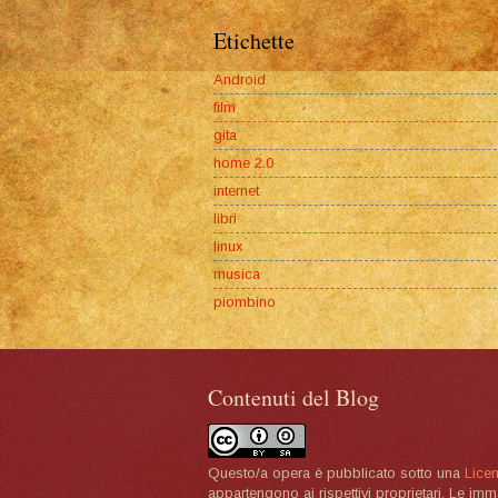
Etichette
Android
film
gita
home 2.0
internet
libri
linux
musica
piombino
Contenuti del Blog
Questo/a opera è pubblicato sotto una
Lice
appartengono ai rispettivi proprietari. Le im