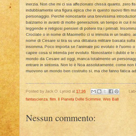
inerzia. Non che mi ci sia affezionato chissà quanto, zero f
indubbiamente una figura epica che in questo nuovo film m
personaggio. Perchè nonostante una brevissima introduzione
balziamo in avanti di molte generazioni, un tempo in cui il 
leggende e religiosi pensieri di potere tra i primati. Insomma
Crociate o in nome di Maometto ci si immola in un teatro, ai 
nome di Cesare si tira su una dittatura militare basata sull
insomma. Poco importa se l'animale più evoluto è l'uomo o l
capire cosa si intenda per evoluto. Nonostante i dubbi e le 
mondo da Cesare ad oggi, manca totalmente un personaggio
entrare in sintonia. Non lo è Noa assolutamente, come non
muovono un mondo ben costruito sì, ma che fanno fatica ad a
Posted by
Jack O. Lyroid
at
17:36
Lab
fantascienza
,
film
,
Il Pianeta Delle Scimmie
,
Wes Ball
Nessun commento: