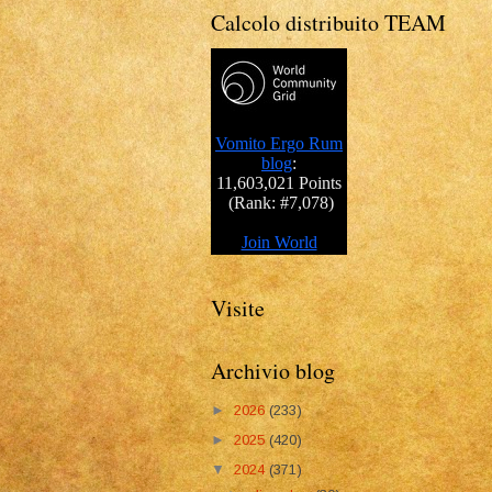
Calcolo distribuito TEAM
Visite
Archivio blog
►
2026
(233)
►
2025
(420)
▼
2024
(371)