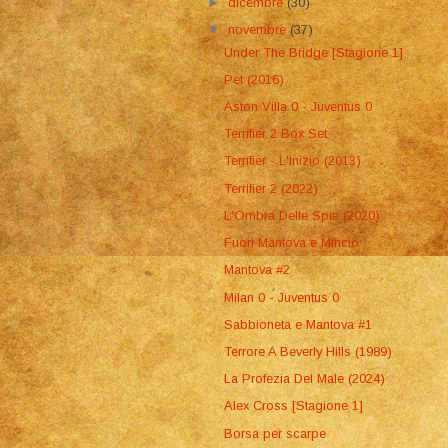
►
dicembre
(30)
▼
novembre
(37)
Under The Bridge [Stagione 1]
Pet (2016)
Aston Villa 0 - Juventus 0
Terrifier 2 Box Set
Terrifier - L'Inizio (2013)
Terrifier 2 (2022)
L'Ombra Delle Spie (2020)
Fuori Mantova e Mincio
Mantova #2
Milan 0 - Juventus 0
Sabbioneta e Mantova #1
Terrore A Beverly Hills (1989)
La Profezia Del Male (2024)
Alex Cross [Stagione 1]
Borsa per scarpe