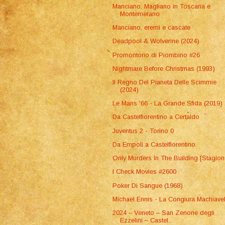
Manciano, Magliano in Toscana e
Montemerano
Manciano, eremi e cascate
Deadpool & Wolverine (2024)
Promontorio di Piombino #26
Nightmare Before Christmas (1993)
Il Regno Del Pianeta Delle Scimmie
(2024)
Le Mans '66 - La Grande Sfida (2019)
Da Castelfiorentino a Certaldo
Juventus 2 - Torino 0
Da Empoli a Castelfiorentino
Only Murders In The Building [Stagion
I Check Movies #2600
Poker Di Sangue (1968)
Michael Ennis - La Congiura Machiavel
2024 – Veneto – San Zenone degli
Ezzelini – Castel...