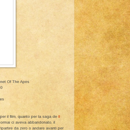
enet Of The Apes
10
ies
er il film, quanto per la saga de
Il
e ormai ci aveva abbandonato, il
ripartire da zero o andare avanti per