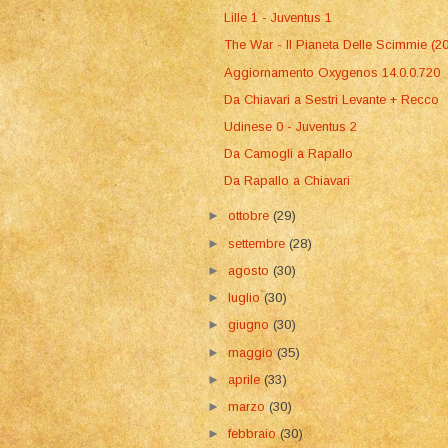
Lille 1 - Juventus 1
The War - Il Pianeta Delle Scimmie (2
Aggiornamento Oxygenos 14.0.0.720
Da Chiavari a Sestri Levante + Recco
Udinese 0 - Juventus 2
Da Camogli a Rapallo
Da Rapallo a Chiavari
►
ottobre
(29)
►
settembre
(28)
►
agosto
(30)
►
luglio
(30)
►
giugno
(30)
►
maggio
(35)
►
aprile
(33)
►
marzo
(30)
►
febbraio
(30)