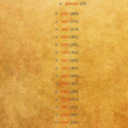
►
gennaio
(29)
►
2023
(380)
►
2022
(375)
►
2021
(374)
►
2020
(451)
►
2019
(381)
►
2018
(416)
►
2017
(395)
►
2016
(426)
►
2015
(435)
►
2014
(437)
►
2013
(389)
►
2012
(424)
►
2011
(411)
►
2010
(387)
►
2009
(282)