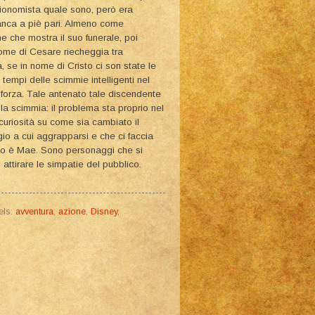
isionomista quale sono, però era
anca a piè pari. Almeno come
 che mostra il suo funerale, poi
nome di Cesare riecheggia tra
, se in nome di Cristo ci son state le
tempi delle scimmie intelligenti nel
a forza. Tale antenato tale discendente
a scimmia: il problema sta proprio nel
curiosità su come sia cambiato il
 a cui aggrapparsi e che ci faccia
 lo è Mae. Sono personaggi che si
ttirare le simpatie del pubblico.
els:
avventura
,
azione
,
Disney
,