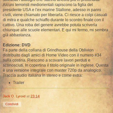
Alcuni terroristi mediorientali rapiscono la figlia del
presidente USA e l'ex marine Stallone, adesso in panni
civili, viene chiamato per liberarla. Ci riesce a colpi casuali
di mitra e qualche schiaffo durante lo scontro finale con il
cattivo. Una roba del genere avrebbe potuta scriverla
chiunque alle scuole elementari. E qui mi fermo, mi sembra
già abbastanza.
Edizione: DVD
Fa parte della collana di Grindhouse della Oblivion
distribuito dagli amici di Home Video con il numero #34
sulla costina. Riescono a scovare lavori perduti e
sconosciuti. In copertina il titolo originale in inglese. Questa
è una versione integrale con master 720p da analogico.
Traccia audio italiana in stereo e come extra:
Trailer
Jack O. Lyroid
at
23:14
Condividi