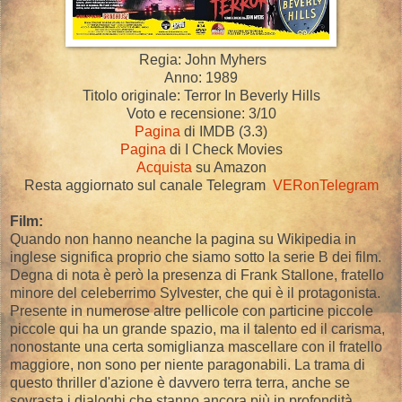
Regia: John Myhers
Anno: 1989
Titolo originale: Terror In Beverly Hills
Voto e recensione: 3/10
Pagina
di IMDB (3.3)
Pagina
di I Check Movies
Acquista
su Amazon
Resta aggiornato sul canale Telegram
VERonTelegram
Film:
Quando non hanno neanche la pagina su Wikipedia in
inglese significa proprio che siamo sotto la serie B dei film.
Degna di nota è però la presenza di Frank Stallone, fratello
minore del celeberrimo Sylvester, che qui è il protagonista.
Presente in numerose altre pellicole con particine piccole
piccole qui ha un grande spazio, ma il talento ed il carisma,
nonostante una certa somiglianza mascellare con il fratello
maggiore, non sono per niente paragonabili. La trama di
questo thriller d'azione è davvero terra terra, anche se
sovrasta i dialoghi che stanno ancora più in profondità.