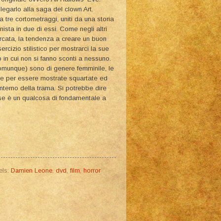
legarlo alla saga del clown Art.
 tre cortometraggi, uniti da una storia
ista in due di essi. Come negli altri
marcata, la tendenza a creare un buon
ercizio stilistico per mostrarci la sue
o in cui non si fanno sconti a nessuno.
comunque) sono di genere femminile, le
te per essere mostrate squartate ed
interno della trama. Si potrebbe dire
chise è un qualcosa di fondamentale a
els:
Damien Leone
,
dvd
,
film
,
horror