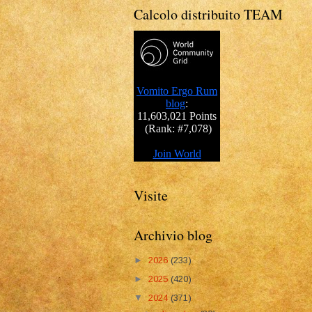
Calcolo distribuito TEAM
Visite
Archivio blog
►
2026
(233)
►
2025
(420)
▼
2024
(371)