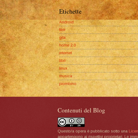
Etichette
Android
film
gita
home 2.0
internet
libri
linux
musica
piombino
Contenuti del Blog
Questo/a opera è pubblicato sotto una
Lice
appartengono ai rispettivi proprietari. Le im