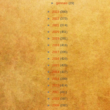
►
gennaio
(29)
►
2023
(380)
►
2022
(375)
►
2021
(374)
►
2020
(451)
►
2019
(381)
►
2018
(416)
►
2017
(395)
►
2016
(426)
►
2015
(435)
►
2014
(437)
►
2013
(389)
►
2012
(424)
►
2011
(411)
►
2010
(387)
►
2009
(282)