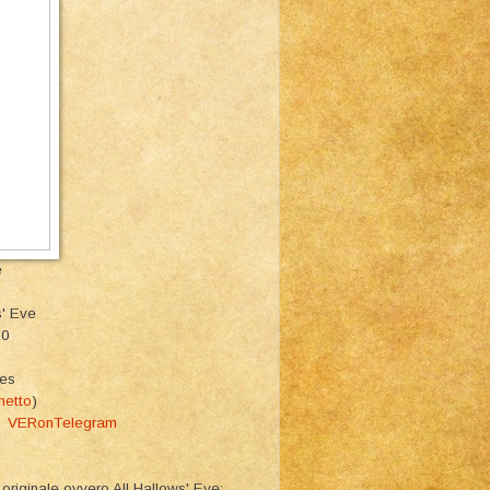
e
s' Eve
10
ies
netto
)
am
VERonTelegram
o originale ovvero All Hallows' Eve: