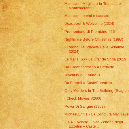
Manciano, Magliano in Toscana e
Montemerano
Manciano, eremi e cascate
Deadpool & Wolverine (2024)
Promontorio di Piombino #26
Nightmare Before Christmas (1993)
Il Regno Del Pianeta Delle Scimmie
(2024)
Le Mans '66 - La Grande Sfida (2019)
Da Castelfiorentino a Certaldo
Juventus 2 - Torino 0
Da Empoli a Castelfiorentino
Only Murders In The Building [Stagion
I Check Movies #2600
Poker Di Sangue (1968)
Michael Ennis - La Congiura Machiavel
2024 – Veneto – San Zenone degli
Ezzelini – Castel...