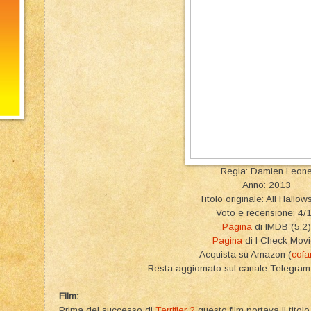
Regia: Damien Leon
Anno: 2013
Titolo originale: All Hallow
Voto e recensione: 4/
Pagina
di IMDB (5.2)
Pagina
di I Check Mov
Acquista su Amazon (
cofa
Resta aggiornato sul canale Telegr
Film:
Prima del successo di
Terrifier 2
questo film portava il titol