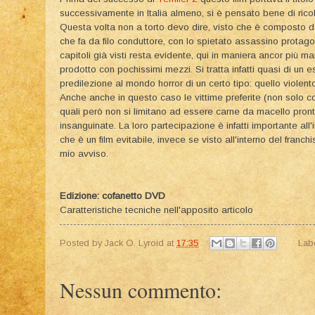
successivamente in Italia almeno, si è pensato bene di ricol
Questa volta non a torto devo dire, visto che è composto da
che fa da filo conduttore, con lo spietato assassino protagon
capitoli già visti resta evidente, qui in maniera ancor più 
prodotto con pochissimi mezzi. Si tratta infatti quasi di un es
predilezione al mondo horror di un certo tipo: quello violent
Anche anche in questo caso le vittime preferite (non solo 
quali però non si limitano ad essere carne da macello pron
insanguinate. La loro partecipazione è infatti importante all'
che è un film evitabile, invece se visto all'interno del fran
mio avviso.
Edizione: cofanetto DVD
Caratteristiche tecniche nell'apposito articolo
Posted by
Jack O. Lyroid
at
17:35
Lab
Nessun commento: