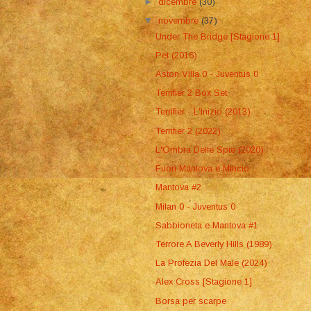
►
dicembre
(30)
▼
novembre
(37)
Under The Bridge [Stagione 1]
Pet (2016)
Aston Villa 0 - Juventus 0
Terrifier 2 Box Set
Terrifier - L'Inizio (2013)
Terrifier 2 (2022)
L'Ombra Delle Spie (2020)
Fuori Mantova e Mincio
Mantova #2
Milan 0 - Juventus 0
Sabbioneta e Mantova #1
Terrore A Beverly Hills (1989)
La Profezia Del Male (2024)
Alex Cross [Stagione 1]
Borsa per scarpe