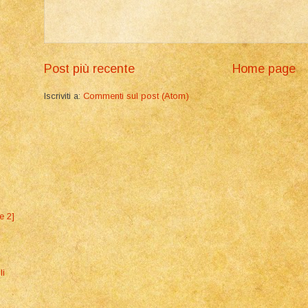
Post più recente
Home page
Iscriviti a:
Commenti sul post (Atom)
e 2]
li