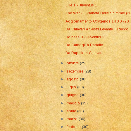
Lille 1 - Juventus 1
The War - Il Pianeta Delle Scimmie (2
Aggiornamento Oxygenos 14.0.0.720
Da Chiavari a Sestri Levante + Recco
Udinese 0 - Juventus 2
Da Camogli a Rapallo
Da Rapallo a Chiavari
►
ottobre
(29)
►
settembre
(28)
►
agosto
(30)
►
luglio
(30)
►
giugno
(30)
►
maggio
(35)
►
aprile
(33)
►
marzo
(30)
►
febbraio
(30)