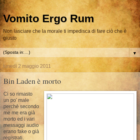
Vomito Ergo Rum
Non lasciare che la morale ti impedisca di fare ciò che è
giusto
▼
lunedì 2 maggio 2011
Bin Laden è morto
Ci so rimasto
un po' male
perchè secondo
me me era già
morto ed i vari
messaggi audio
erano fake o già
registrati.