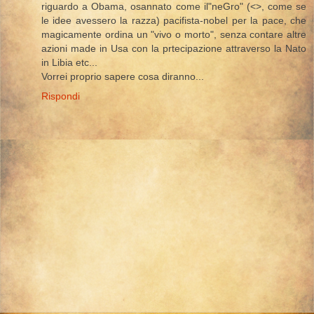
riguardo a Obama, osannato come il"neGro" (<>, come se
le idee avessero la razza) pacifista-nobel per la pace, che
magicamente ordina un "vivo o morto", senza contare altre
azioni made in Usa con la prtecipazione attraverso la Nato
in Libia etc...
Vorrei proprio sapere cosa diranno...
Rispondi