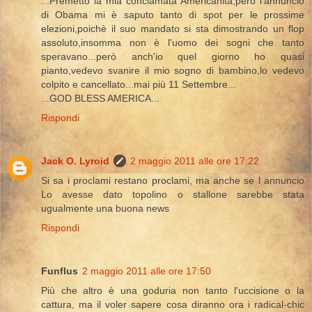
...Premetto la mia conclamata Americanità,però l'annuncio
di Obama mi è saputo tanto di spot per le prossime
elezioni,poichè il suo mandato si sta dimostrando un flop
assoluto,insomma non è l'uomo dei sogni che tanto
speravano...però anch'io quel giorno ho quasi
pianto,vedevo svanire il mio sogno di bambino,lo vedevo
colpito e cancellato...mai più 11 Settembre...
...GOD BLESS AMERICA...
Rispondi
Jack O. Lyroid
2 maggio 2011 alle ore 17:22
Si sa i proclami restano proclami, ma anche se l annuncio
Lo avesse dato topolino o stallone sarebbe stata
ugualmente una buona news
Rispondi
Funflus
2 maggio 2011 alle ore 17:50
Più che altro è una goduria non tanto l'uccisione o la
cattura, ma il voler sapere cosa diranno ora i radical-chic