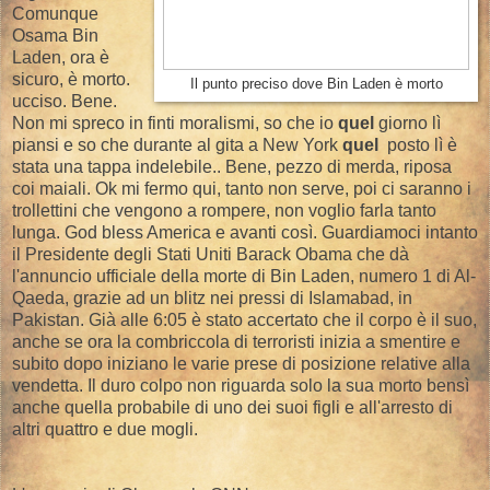
Comunque
Osama Bin
Laden, ora è
sicuro, è morto.
Il punto preciso dove Bin Laden è morto
ucciso. Bene.
Non mi spreco in finti moralismi, so che io
quel
giorno lì
piansi e so che durante al gita a New York
quel
posto lì è
stata una tappa indelebile.. Bene, pezzo di merda, riposa
coi maiali. Ok mi fermo qui, tanto non serve, poi ci saranno i
trollettini che vengono a rompere, non voglio farla tanto
lunga. God bless America e avanti così. Guardiamoci intanto
il Presidente degli Stati Uniti Barack Obama che dà
l'annuncio ufficiale della morte di Bin Laden, numero 1 di Al-
Qaeda, grazie ad un blitz nei pressi di Islamabad, in
Pakistan. Già alle 6:05 è stato accertato che il corpo è il suo,
anche se ora la combriccola di terroristi inizia a smentire e
subito dopo iniziano le varie prese di posizione relative alla
vendetta. Il duro colpo non riguarda solo la sua morto bensì
anche quella probabile di uno dei suoi figli e all'arresto di
altri quattro e due mogli.