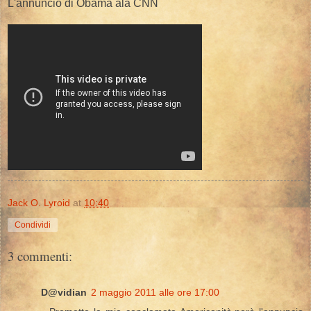
L'annuncio di Obama ala CNN
Jack O. Lyroid
at
10:40
Condividi
3 commenti:
D@vidian
2 maggio 2011 alle ore 17:00