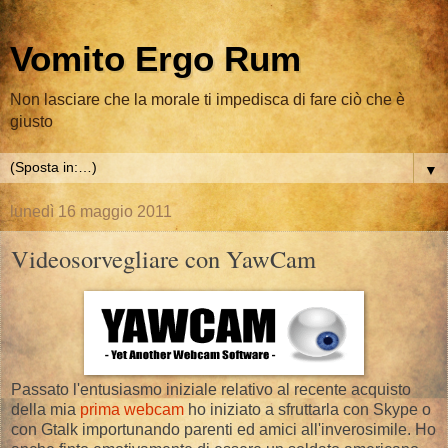
Vomito Ergo Rum
Non lasciare che la morale ti impedisca di fare ciò che è
giusto
▼
lunedì 16 maggio 2011
Videosorvegliare con YawCam
Passato l'entusiasmo iniziale relativo al recente acquisto
della mia
prima webcam
ho iniziato a sfruttarla con Skype o
con Gtalk importunando parenti ed amici all'inverosimile. Ho