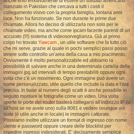
anche finto emotivamente di essere un soldato americano
stanziato in Pakistan che cercava a tutti i costi il
collegamento visivo con la propria famiglia, lontana anni
luce. Non ha funzionato. Se non durante le prime due
chiamate. Allora ho deciso di utilizzarla non solo per le
chiamate video, ma anche come ipcam facente parenti di un
accurato (!!!) sistema di videosorveglianza. Già al primo
colpo ho trovato
Yawcam
, un utile software che fa tutto ciò
che mi serve, grazie al quale in pochi semplici passi posso
tenere sotto controllo un'area della casa a mio piacimento.
Ovviamente è molto personalizzabile ed abbiamo la
possibilità di salvare anche in una determinata cartella delle
immagini jpg ad intervalli di tempo prestabiliti oppure ogni
volta che c'è un movimento. Ogni immagine può avere un
nome personalizzato, utile quello che include la data e l'ora
precisa. In base al numero degli scatti è anche possibile in
seguito montare le fotografie come un video. Una volta
aperte le porte del router basterà collegarsi all'indirizzo IP (o
all'host se ne avete uno) sulla 8081 e vedere ovunque voi
siate (è utile anche in locale) le immagini catturate.
Possiamo inoltre utilizzare un format di ingresso con nome
utente e password oppure creare delle blocklist per
impedire ingressi indesiderati. E' decisamente semplice