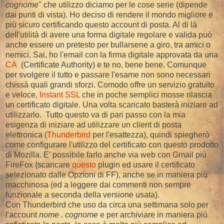
cognome
" che utilizzo diciamo per le cose serie (dipende
dai punti di vista). Ho deciso di rendere il mondo migliore e
più sicuro certificando questo account di posta. Al di là
dell'utilità di avere una forma digitale regolare e valida può
anche essere un pretesto per bullarsene a giro, tra amici o
nemici. Sai, ho l'email con la firma digitale approvata da una
CA
(Certificate Authority) e te no, bene bene. Comunque
per svolgere il tutto e passare l'esame non sono necessari
chissà quali grandi sforzi. Comodo offre un servizio gratuito
e veloce,
Instant SSL
che in poche semplici mosse rilascia
un certificato digitale. Una volta scaricato basterà iniziare ad
utilizzarlo. Tutto questo va di pari passo con la mia
esigenza di iniziare ad utilizzare un client di posta
elettronica (
Thunderbird
per l'esattezza), quindi spiegherò
come configurare l'utilizzo del certificato con questo prodotto
di Mozilla. E' possibile farlo anche via web con Gmail più
FireFox (scaricare
questo
plugin ed usare il certificato
selezionato dalle Opzioni di FF), anche se in maniera più
macchinosa (ed a leggere dai commenti non sempre
funzionale a seconda della versione usata).
Con Thunderbird che uso da circa una settimana solo per
l'account
nome . cognome
e per archiviare in maniera più