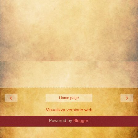
‹
›
Home page
Visualizza versione web
Powered by
Blogger
.