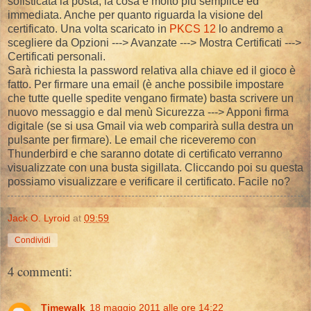
sofisticata la posta, la cosa è molto più semplice ed
immediata. Anche per quanto riguarda la visione del
certificato. Una volta scaricato in
PKCS 12
lo andremo a
scegliere da Opzioni ---> Avanzate ---> Mostra Certificati --->
Certificati personali.
Sarà richiesta la password relativa alla chiave ed il gioco è
fatto. Per firmare una email (è anche possibile impostare
che tutte quelle spedite vengano firmate) basta scrivere un
nuovo messaggio e dal menù Sicurezza ---> Apponi firma
digitale (se si usa Gmail via web comparirà sulla destra un
pulsante per firmare). Le email che riceveremo con
Thunderbird e che saranno dotate di certificato verranno
visualizzate con una busta sigillata. Cliccando poi su questa
possiamo visualizzare e verificare il certificato. Facile no?
Jack O. Lyroid
at
09:59
Condividi
4 commenti:
Timewalk
18 maggio 2011 alle ore 14:22