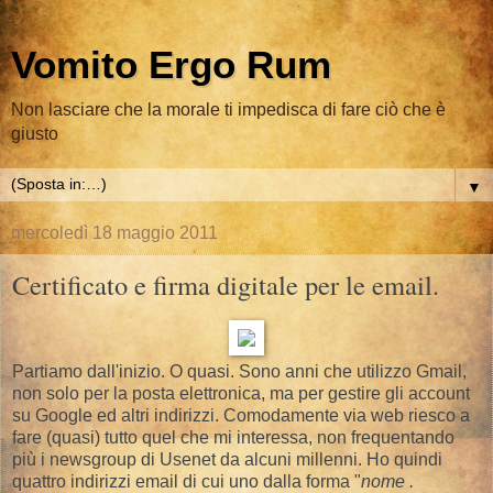
Vomito Ergo Rum
Non lasciare che la morale ti impedisca di fare ciò che è
giusto
▼
mercoledì 18 maggio 2011
Certificato e firma digitale per le email.
Partiamo dall'inizio. O quasi. Sono anni che utilizzo Gmail,
non solo per la posta elettronica, ma per gestire gli account
su Google ed altri indirizzi. Comodamente via web riesco a
fare (quasi) tutto quel che mi interessa, non frequentando
più i newsgroup di Usenet da alcuni millenni. Ho quindi
quattro indirizzi email di cui uno dalla forma "
nome .