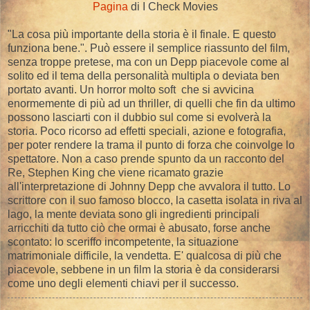
Pagina
di I Check Movies
"La cosa più importante della storia è il finale. E questo
funziona bene.". Può essere il semplice riassunto del film,
senza troppe pretese, ma con un Depp piacevole come al
solito ed il tema della personalità multipla o deviata ben
portato avanti. Un horror molto soft che si avvicina
enormemente di più ad un thriller, di quelli che fin da ultimo
possono lasciarti con il dubbio sul come si evolverà la
storia. Poco ricorso ad effetti speciali, azione e fotografia,
per poter rendere la trama il punto di forza che coinvolge lo
spettatore. Non a caso prende spunto da un racconto del
Re, Stephen King che viene ricamato grazie
all'interpretazione di Johnny Depp che avvalora il tutto. Lo
scrittore con il suo famoso blocco, la casetta isolata in riva al
lago, la mente deviata sono gli ingredienti principali
arricchiti da tutto ciò che ormai è abusato, forse anche
scontato: lo sceriffo incompetente, la situazione
matrimoniale difficile, la vendetta. E' qualcosa di più che
piacevole, sebbene in un film la storia è da considerarsi
come uno degli elementi chiavi per il successo.