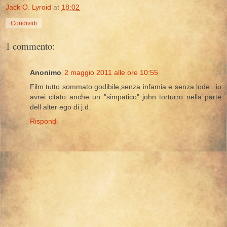
Jack O. Lyroid
at
18:02
Condividi
1 commento:
Anonimo
2 maggio 2011 alle ore 10:55
Film tutto sommato godibile,senza infamia e senza lode...io
avrei citato anche un "simpatico" john torturro nella parte
dell alter ego di j.d.
Rispondi