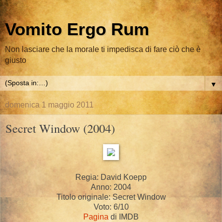
Vomito Ergo Rum
Non lasciare che la morale ti impedisca di fare ciò che è
giusto
▼
domenica 1 maggio 2011
Secret Window (2004)
Regia: David Koepp
Anno: 2004
Titolo originale: Secret Window
Voto: 6/10
Pagina
di IMDB