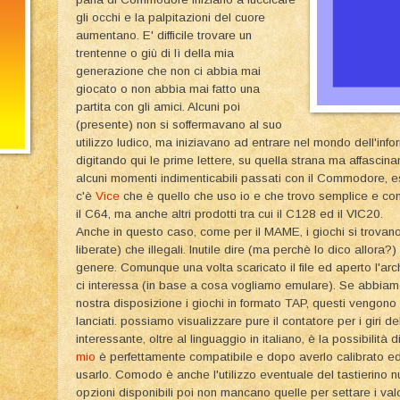
gli occhi e la palpitazioni del cuore
aumentano. E' difficile trovare un
trentenne o giù di lì della mia
generazione che non ci abbia mai
giocato o non abbia mai fatto una
partita con gli amici. Alcuni poi
(presente) non si soffermavano al suo
utilizzo ludico, ma iniziavano ad entrare nel mondo dell'inf
digitando qui le prime lettere, su quella strana ma affascina
alcuni momenti indimenticabili passati con il Commodore, es
c'è
Vice
che è quello che uso io e che trovo semplice e con 
il C64, ma anche altri prodotti tra cui il C128 ed il VIC20.
Anche in questo caso, come per il MAME, i giochi si trovano
liberate) che illegali. Inutile dire (ma perchè lo dico allora?)
genere. Comunque una volta scaricato il file ed aperto l'arc
ci interessa (in base a cosa vogliamo emulare). Se abbiamo 
nostra disposizione i giochi in formato TAP, questi vengono 
lanciati. possiamo visualizzare pure il contatore per i giri 
interessante, oltre al linguaggio in italiano, è la possibilità di
mio
è perfettamente compatibile e dopo averlo calibrato ed
usarlo. Comodo è anche l'utilizzo eventuale del tastierino nu
opzioni disponibili poi non mancano quelle per settare i valo