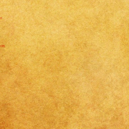
in
itti
m