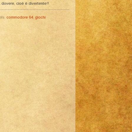
 dovere, cioè è divertente!!
els:
commodore 64
,
giochi