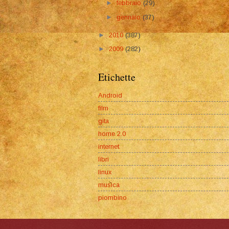
►
febbraio
(29)
►
gennaio
(37)
►
2010
(387)
►
2009
(282)
Etichette
Android
film
gita
home 2.0
internet
libri
linux
musica
piombino