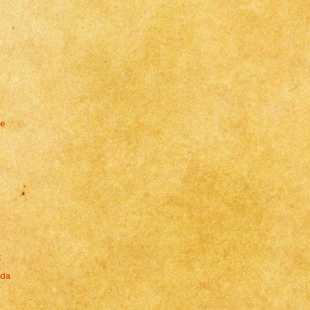
 e
t
 da