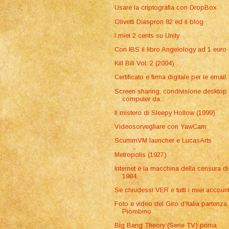
Usare la criptografia con DropBox
Olivetti Diaspron 82 ed il blog
I miei 2 cents su Unity
Con IBS il libro Angelology ad 1 euro
Kill Bill Vol. 2 (2004)
Certificato e firma digitale per le email.
Screen sharing, condivisione desktop
computer da...
Il mistero di Sleepy Hollow (1999)
Videosorvegliare con YawCam
ScummVM launcher e LucasArts
Metropolis (1927)
Internet è la macchina della censura di
1984
Se chiudessi VER e tutti i miei accoun
Foto e video del Giro d'Italia partenza
Piombino
Big Bang Theory (Serie TV) prima