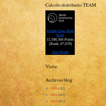
Calcolo distribuito TEAM
Visite
Archivio blog
►
2026
(233)
►
2025
(420)
►
2024
(371)