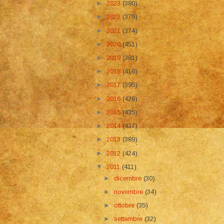
►
2023
(380)
►
2022
(375)
►
2021
(374)
►
2020
(451)
►
2019
(381)
►
2018
(416)
►
2017
(395)
►
2016
(426)
►
2015
(435)
►
2014
(437)
►
2013
(389)
►
2012
(424)
▼
2011
(411)
►
dicembre
(30)
►
novembre
(34)
►
ottobre
(35)
►
settembre
(32)