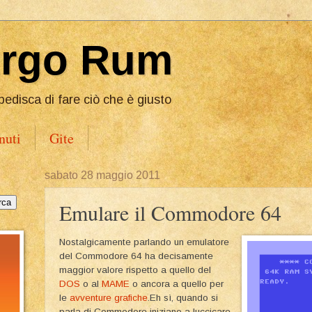
Ergo Rum
pedisca di fare ciò che è giusto
nuti
Gite
sabato 28 maggio 2011
Emulare il Commodore 64
Nostalgicamente parlando un emulatore
del Commodore 64 ha decisamente
maggior valore rispetto a quello del
DOS
o al
MAME
o ancora a quello per
le
avventure grafiche
.Eh sì, quando si
parla di Commodore iniziano a luccicare