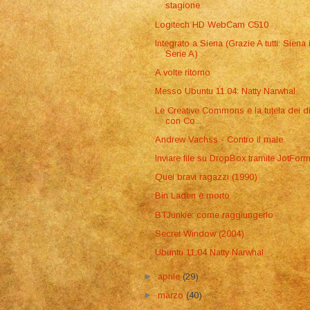
stagione
Logitech HD WebCam C510
Integrato a Siena (Grazie A tutti: Siena 
Serie A)
A volte ritorno
Messo Ubuntu 11.04: Natty Narwhal
Le Creative Commons e la tutela dei dir
con Co...
Andrew Vachss - Contro il male
Inviare file su DropBox tramite JotFor
Quei bravi ragazzi (1990)
Bin Laden è morto
BTJunkie: come raggiungerlo
Secret Window (2004)
Ubuntu 11.04 Natty Narwhal
►
aprile
(29)
►
marzo
(40)