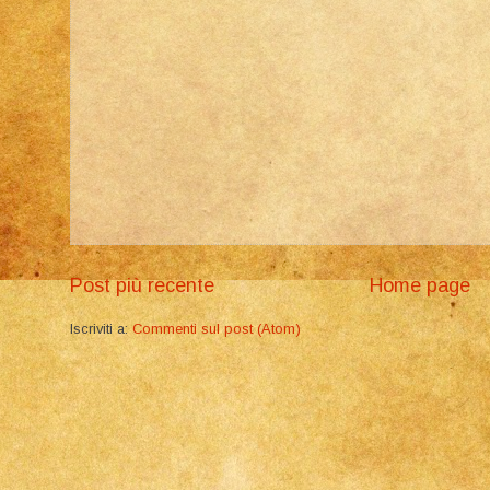
Post più recente
Home page
Iscriviti a:
Commenti sul post (Atom)