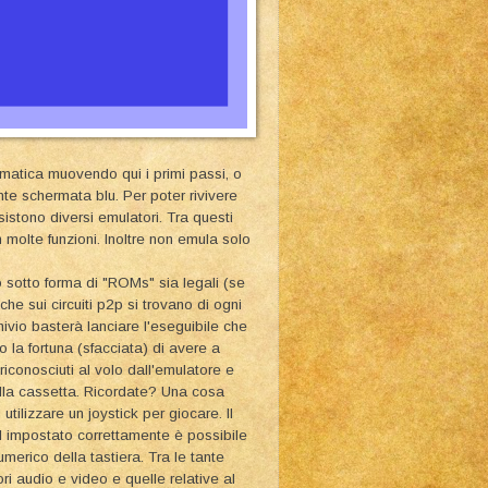
ormatica muovendo qui i primi passi, o
nte schermata blu. Per poter rivivere
istono diversi emulatori. Tra questi
molte funzioni. Inoltre non emula solo
 sotto forma di "ROMs" sia legali (se
 che sui circuiti p2p si trovano di ogni
hivio basterà lanciare l'eseguibile che
la fortuna (sfacciata) di avere a
riconosciuti al volo dall'emulatore e
della cassetta. Ricordate? Una cosa
 utilizzare un joystick per giocare. Il
 impostato correttamente è possibile
merico della tastiera. Tra le tante
ri audio e video e quelle relative al