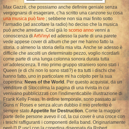
Max Gazzè, che possiamo anche definire geniale senza
vergognarsi di esagerare, c'ha scritto una canzone su cosa
una musica può fare
; sebbene non sia mai finito sotto
l'armadio (ad ascoltare la radio) ho deciso che la musica
può anche arredare. Così già lo
scorso anno
venni a
conoscenza di
ArtVinyl
ed adesso la parte di una parete
vede appese cover di album che per me hanno fatto la
storia. o almeno la storia della mia vita. Anche se adesso è
difficile che ascolti un determinato pezzo, voglio ricordarli
come parte di una lunga colonna sonora durata tutta
un'adolescenza. Il mio primo gruppo straniero sono stati i
Queen (e di chi non lo sono stati?) e tra tutti i dischi che
hanno fatto, uno in particolare mi ha colpito per la sua
copertina:
News of the World
. Per questo acquistai, da un
venditore di Stoccolma la pagina di una rivista in cui
venivano pubblicizzati con l'indimenticabile illustrazione di
Frank Kelly Freas. In ordine temporale, sono passato ai
Guns n' Roses e senza alcun dubbio il mio preferito è
sempre stato
Appetite for Destruction
. Come la maggior
parte delle persone avevo il cd, la cui cover è una croce con
i teschi raffiguranti i componenti della band. Originariamente
però l'LP uscì con la copertina disegnata da Robert